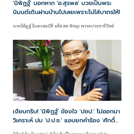
'นิพิฏฐ์' บอกหาก 'อ.สุรพล' บวชเป็นพระ
นิมนต์เดินผ่านบ้านไปเลยเพราะไม่ใส่บาตรให้!
นายนิพิฏฐ์ อินทรสมบัติ อดีต สส.พัทลุง พรรคประชาธิปัตย์
เงียบกริบ! 'นิพิฏฐ์' ข้องใจ 'ปชป.' ไม่ออกมา
วิเคราะห์ ปม 'ป.ป.ช.' แอบยกคำร้อง 'ศักดิ์
สยาม' คดีซุกหุ้น