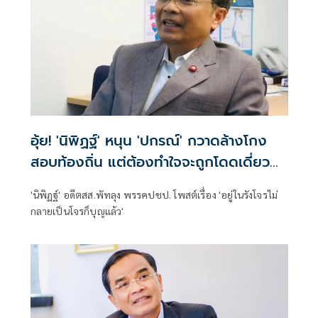
อุ้ย! 'นิพิฏฐ์' หนุน 'ปกรณ์' กวาดล้างโกง
สอบท้องถิ่น แต่ต้องทำใจจะถูกโดดเดี่ยว
จากนักการเมือง
'นิพิฏฐ์' อดีตสส.พัทลุง พรรคปชป. โพสต์เรื่อง 'อยู่ในรังโจรไม่
กลายเป็นโจรก็บุญแล้ว'