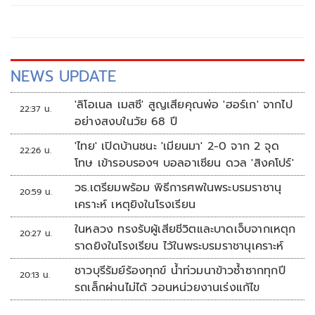
NEWS UPDATE
'ลิโอเนล เมสซี' สูญเสียคุณพ่อ 'ฮอร์เก' จากไป
22:37 น.
อย่างสงบในวัย 68 ปี
'ไทย' เปิดบ้านชนะ 'เมียนมา' 2-0 จาก 2 จุด
22:26 น.
โทษ เข้ารอบรองฯ บอลอาเซียน ดวล 'สิงคโปร์'
วธ.เตรียมพร้อม พิธีการศพในพระบรมราชานุ
20:59 น.
เคราะห์ เหตุยิงในโรงเรียน
ในหลวง ทรงรับผู้เสียชีวิตและบาดเจ็บจากเหตุก
20:27 น.
ราดยิงในโรงเรียน ไว้ในพระบรมราชานุเคราะห์
ชาวบุรีรัมย์ร้องทุกข์ น้ำท่วมนาข้าวซ้ำซากทุกปี
20:13 น.
รถเล็กผ่านไม่ได้ วอนหน่วยงานเร่งแก้ไข