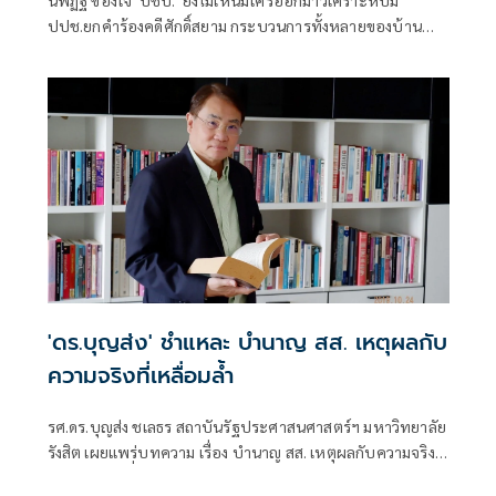
นิพิฏฐ์ ข้องใจ 'ปชป.' ยังไม่เห็นมีใครออกมาวิเคราะห์ปม
ปปช.ยกคำร้องคดีศักดิ์สยาม กระบวนการทั้งหลายของบ้าน
เมือง เดินไปในทางที่ถูกต้องหรือไม่
'ดร.บุญส่ง' ชำแหละ บำนาญ สส. เหตุผลกับ
ความจริงที่เหลื่อมล้ำ
รศ.ดร.บุญส่ง ชเลธร สถาบันรัฐประศาสนศาสตร์ฯ มหาวิทยาลัย
รังสิต เผยแพร่บทความ เรื่อง บำนาญ สส. เหตุผลกับความจริงที่
เหลื่อมล้ำ มีเนื้่อหาดังนี้