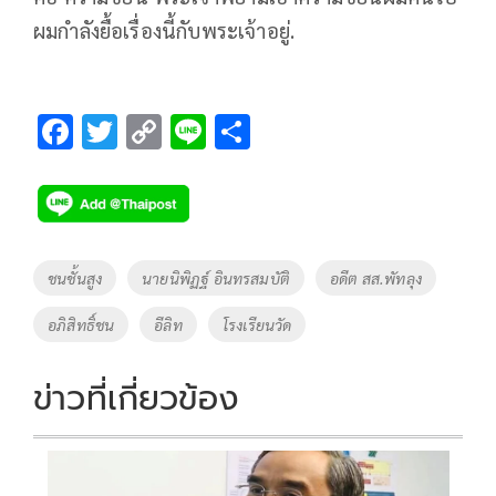
ผมกำลังยื้อเรื่องนี้กับพระเจ้าอยู่.
F
T
C
Li
S
ac
wi
o
n
h
e
tt
p
e
ar
b
er
y
e
o
Li
Tags
ชนชั้นสูง
นายนิพิฏฐ์ อินทรสมบัติ
อดีต สส.พัทลุง
o
n
อภิสิทธิ์ชน
อีลิท
โรงเรียนวัด
k
k
ข่าวที่เกี่ยวข้อง