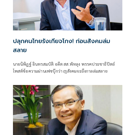
ปลุกคนไทยรังเกียจโกง! ก่อนสังคมล่ม
สลาย
นายนิพิฏฐ์ อินทรสมบัติ อดีต สส.พัทลุง พรรคประชาธิปัตย์
โพสต์ข้อความผ่านเฟซบุ๊กว่า ฤๅสังคมจะถึงกาลล่มสลาย