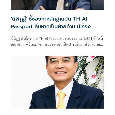
'นิพิฏฐ์' ชี้ช่องหาหลักฐานมัด TH-AI
Passport ลั่นหากเป็นฝ่ายค้าน มีเรื่อง
ซักฟอกรัฐบาลอื้อ
นิพิฎฐ์ ลั่นโครงการ TH-AI Passport งบประมาณ 1,621 ล้าน ที่
สส.รัชนก ศรีนอก พรรคประชาชนเปิดประเด็นมา ส่วนตัวผมใน
ฐานะประชาชน ผมไม่ไว้วางใจรัฐบาลแล้ว