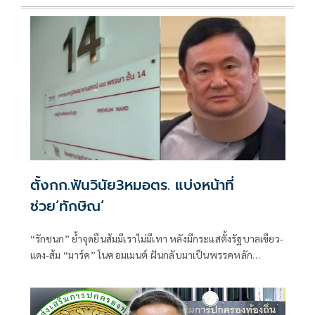
ตั้งกก.ฟันวินัย3หมอตร. แบ่งหน้าที่
ช่วย‘ทักษิณ’
“รักชนก” ย้ำจุดยืนส้มมีเราไม่มีเทา หลังมีกระแสตั้งรัฐบาลเขียว-
แดง-ส้ม “มาร์ค” โนคอมเมนต์ ฝันกลับมาเป็นพรรคหลัก
“ผบ.ตร.” ตั้งกรรมการสอบ