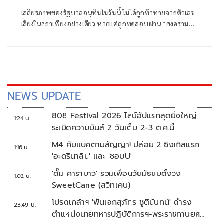
เสถียรภาพของรัฐบาลอนุทินในวันนี้ ไม่ได้ถูกท้าทายจากตัวเลข
เสียงในสภาเพียงอย่างเดียว หากแต่ถูกทดสอบผ่าน “สงคราม
ข่าวลือ” และความพยายามสร้างภาพความแตกแยกภายในเครือ
ข่ายอำนาจของพรรคภูมิใจไทย
NEWS UPDATE
808 Festival 2026 ไลน์อัปแรกสุดยิ่งใหญ่
1:24 น.
ระเบิดความมันส์ 2 วันเต็ม 2-3 ต.ค.นี้
M4 คัมแบคตามสัญญา! ปล่อย 2 ซิงเกิลแรก
1:16 น.
'อะดรีนาลีน' และ 'ชอบU'
'ดั๊ม คาราบาว' รวมเพื่อนวัยมัธยมตั้งวง
1:02 น.
SweetCane (สวีทเคน)
โปรดเกล้าฯ 'พันเอกสุภัทร ชูตินันทน์' ดำรง
23:49 น.
ตำแหน่งนายทหารปฏิบัติการฯ-พระราชทานยศ