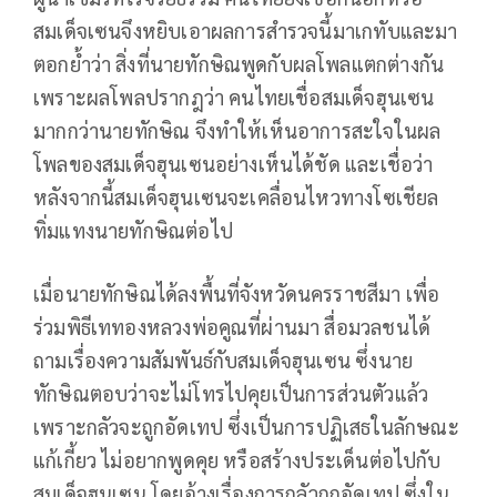
สมเด็จเซนจึงหยิบเอาผลการสำรวจนี้มาเกทับและมา
ตอกย้ำว่า สิ่งที่นายทักษิณพูดกับผลโพลแตกต่างกัน
เพราะผลโพลปรากฎว่า คนไทยเชื่อสมเด็จฮุนเซน
มากกว่านายทักษิณ จึงทำให้เห็นอาการสะใจในผล
โพลของสมเด็จฮุนเซนอย่างเห็นได้ชัด และเชื่อว่า
หลังจากนี้สมเด็จฮุนเซนจะเคลื่อนไหวทางโซเชียล
ทิ่มแทงนายทักษิณต่อไป
เมื่อนายทักษิณได้ลงพื้นที่จังหวัดนครราชสีมา เพื่อ
ร่วมพิธีเททองหลวงพ่อคูณที่ผ่านมา สื่อมวลชนได้
ถามเรื่องความสัมพันธ์กับสมเด็จฮุนเซน ซึ่งนาย
ทักษิณตอบว่าจะไม่โทรไปคุยเป็นการส่วนตัวแล้ว
เพราะกลัวจะถูกอัดเทป ซึ่งเป็นการปฏิเสธในลักษณะ
แก้เกี้ยว ไม่อยากพูดคุย หรือสร้างประเด็นต่อไปกับ
สมเด็จฮุนเซน โดยอ้างเรื่องการกลัวถูกอัดเทป ซึ่งใน