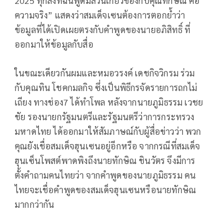
2025 ทุกสิ่งที่ฉันพูดมีส่วนเกี่ยวข้องกับคุณทักษิณ คือ
ความจริง” แสดงว่าสมเด็จเซนต้องการตอกย้ำว่า
ข้อมูลที่ได้เปิดเผยตรงกับคำพูดของนายอภิสิทธิ์ ที่
ออกมาให้ข้อมูลกับสื่อ
ในขณะเดียวกันผมและหมอวรงค์ เดชกิจวิกรม ร่วม
กับคุณทิน โชคกมลกิจ ซึ่งเป็นพิธีกรจัดรายการถกไม่
เถียง ทางช่อง7 ได้ทำโพล หลังจากนายภูมิธรรม เวชย
ชัย รองนายกรัฐมนตรีและรัฐมนตรีว่าการกระทรวง
มหาดไทย ได้ออกมาให้สัมภาษณ์กับผู้สื่อข่าวว่า พวก
คุณยังเชื่อสมเด็จฮุนเซนอยู่อีกหรือ จากกรณีที่สมเด็จ
ฮุนเซ็นโพสต์พาดพิงถึงนายทักษิณ ชินวัตร จึงมีการ
ตั้งคำถามคนไทยว่า จากคำพูดของนายภูมิธรรม คน
ไทยจะเชื่อคำพูดของสมเด็จฮุนเซนหรือนายทักษิณ
มากกว่ากัน