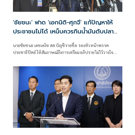
'ชัยชนะ' ฟาด 'เอกนิติ-ศุภจี' แก้ปัญหาให้
ประชาชนไม่ได้ เหน็บควรกินน้ำมันตับปลา
สมองจะได้ดีขึ้น
นายชัยชนะ เดชเดโช สส.บัญชีรายชื่อ รองหัวหน้าพรรค
ประชาธิปัตย์ ให้สัมภาษณ์ถึงการเตรียมอภิปรายไม่ไว้วางใจ
รัฐบาลของฝ่ายค้าน ว่า ต้องให้พรรคประชาชนเป็นผู้ยื่น เมื่อ
ไหร่ที่ฝ่ายค้านมีมติว่ายื่นอภิปรายไม่ไว้วางใจ พรรคร่วมฝ่าย
ค้านก็จะนำเรื่องกลับหารือแต่ละพรรค ยืนยันว่ามีความพร้อม
อยู่แล้ว ซึ่งต้องดูไทม์ไลน์ว่าพรรคประชาชนกำหนดช่วงไหน
เพราะเมื่อเปิดสภามา