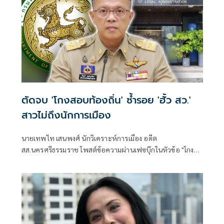
ตัดจบ 'โกงสอบท้องถิ่น' ซ้ำรอย 'ฮั้ว สว.'
สาวไม่ถึงนักการเมือง
นายเทพไท เสนพงศ์ นักวิเคราะห์การเมือง อดีต
สส.นครศรีธรรมราช โพสต์ข้อความผ่านเฟซบุ๊กในหัวข้อ "โกง
สว.-โกงสอบท้องถิ่น ตัดจบ ไม่ถึงนักการเมือง โดยระบุว่า