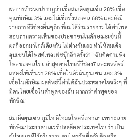
ผลการสำรวจปรากฏว่า เชื่อสมเด็จฮุนเซ็น 28% เชื่อ
คุณทักษิณ 3% และไม่เชื่อทั้งสองคน 68% และยังมี
รายการทีวีช่องอื่นๆอีก ที่ผมได้ร่วมรายการ ได้ทำโพล
สอบถามความเห็นของประชาชนในลักษณะเช่นนี้
ผลก็ออกมาใกล้เคียงกัน ไม่ต่างกันเลย ทำให้สมเด็จ
ฮุนเซนได้โพสต์เพจเฟซบุ๊กอีกครั้งว่า “ฉันติดตามฟัง
โพลของคนไทย ล่าสุดทางไทยทีวีช่อง7 และผลลัพธ์
แสดงให้เห็นว่า 28% เชื่อในตัวฉันฮุนเซน และ 3%
เชื่อในทักษิณ ผลลัพธ์นี้ทำให้ฉันประหลาดใจจริงๆ ที่
มีคนไทยเชื่อในคำพูดของฉัน มากกว่าคำพูดของ
ทักษิณ”
สมเด็จฮุนเซน ภูมิใจ ดีใจผลโพลที่ออกมา เพราะนาย
ทักษิณประกาศบนเวทีปลดล็อคประเทศไทยว่า เป็น
ผู้นำเขมรที่ไร้จริยธรรม คนไทยยังเชื่อกันอีกหรือ