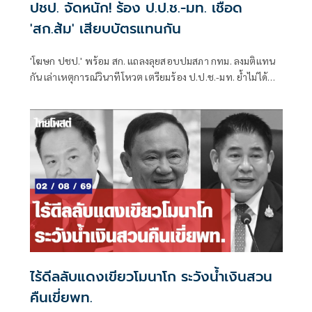
ปชป. จัดหนัก! ร้อง ป.ป.ช.-มท. เชือด
'สก.ส้ม' เสียบบัตรแทนกัน
'โฆษก ปชป.' พร้อม สก. แถลงลุยสอบปมสภา กทม. ลงมติแทน
กัน เล่าเหตุการณ์วินาทีโหวต เตรียมร้อง ป.ป.ช.-มท. ย้ำไม่ได้
กลั่นแกล้งทางการเมือง แต่ต้องร่วมสร้างความโปร่งใส
ไร้ดีลลับแดงเขียวโมนาโก ระวังน้ำเงินสวน
คืนเขี่ยพท.