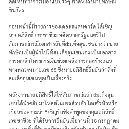
คิดเห็นทางการเมืองแบบรัวๆ พาดพิงถึงนายทักษิณ
ชินวัตร
ก่อนหน้านี้มีรายการของเดอะสแตนดาร์ด ได้เชิญ
นายอภิสิทธิ์ เวชชาชีวะ อดีตนายกรัฐมนตรีไป
สัมภาษณ์กรณีเอกสารลับที่สมเด็จฮุนเซนอ้างว่า นาย
ทักษิณเป็นผู้นำไปให้สมเด็จฮุนเซนเอง เป็นเอกสาร
การยกเลิกโครงการเงินช่วยเหลือการก่อสร้างถนน
ทางหลวงหมายเลข 68 ซึ่งนายอภิสิทธิ์ยืนยันว่า สิ่งที่
สมเด็จฮุนเซนพูดเป็นเรื่องจริง
หลังจากนายอภิสิทธิ์ได้ให้สัมภาษณ์แล้ว สมเด็จฮุน
เซนได้นำคลิปมาโพสต์ในเพจส่วนตัว โดยจั่วหัวหรือ
เขียนข้อความว่า “เชิญรับฟังคำพูดของคุณอภิสิทธิ์
เวชชาชีวะ ที่ได้รับการยืนยันเมื่อวานนี้ 18 กรกฎาคม