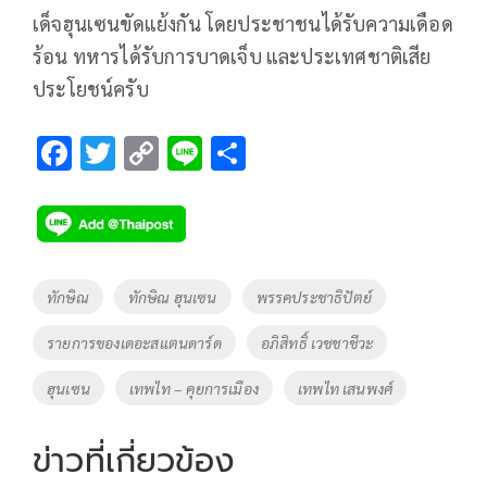
เด็จฮุนเซนขัดแย้งกัน โดยประชาชนได้รับความเดือด
ร้อน ทหารได้รับการบาดเจ็บ และประเทศชาติเสีย
ประโยชน์ครับ
F
T
C
Li
S
ac
wi
o
n
h
e
tt
p
e
ar
b
er
y
e
o
Li
Tags
ทักษิณ
ทักษิณ ฮุนเซน
พรรคประชาธิปัตย์
o
n
รายการของเดอะสแตนดาร์ด
อภิสิทธิ์ เวชชาชีวะ
k
k
ฮุนเซน
เทพไท – คุยการเมือง
เทพไท เสนพงศ์
ข่าวที่เกี่ยวข้อง