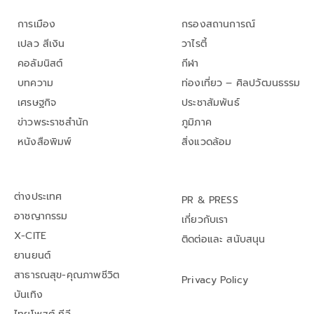
การเมือง
กรองสถานการณ์
เปลว สีเงิน
วาไรตี้
คอลัมนิสต์
กีฬา
บทความ
ท่องเที่ยว – ศิลปวัฒนธรรม
เศรษฐกิจ
ประชาสัมพันธ์
ข่าวพระราชสำนัก
ภูมิภาค
หนังสือพิมพ์
สิ่งแวดล้อม
ต่างประเทศ
PR & PRESS
อาชญากรรม
เกี่ยวกับเรา
X-CITE
ติดต่อและ สนับสนุน
ยานยนต์
สาธารณสุข-คุณภาพชีวิต
Privacy Policy
บันเทิง