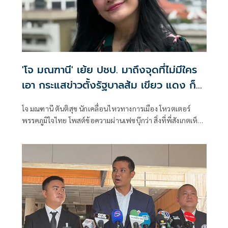
'โจ มณฑานี' เย้ย ปชป. มาถึงจุดที่ไม่มีใคร
เอา กระแสข่าวตั้งรัฐบาลส้ม เขียว แดง ก็
ยังไม่มีฟ้าเลย
โจ มณฑานี ตันติสุข นักเคลื่อนไหวทางการเมือง โหวตเตอร์
พรรคภูมิใจไทย โพสต์ข้อความผ่านเฟซบุ๊กว่า สิ่งที่พี่สังเกตเห็น
ในกระแสข่าวรัฐบาลส้มโอแดงคือ ไม่มีฟ้าอยู่ในนั้นเลย มาถึงจุด
ที่เป็นพรรคที่ทุกฝั่งลืมได้ไงเนี้ย