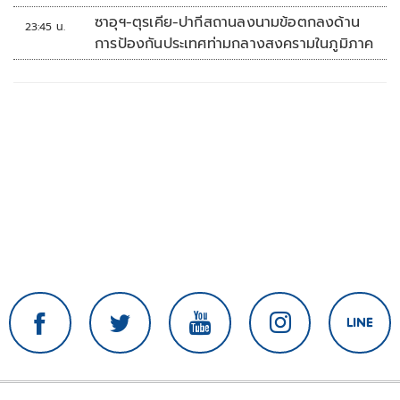
'พลตรี'
ซาอุฯ-ตุรเคีย-ปากีสถานลงนามข้อตกลงด้าน
23:45 น.
การป้องกันประเทศท่ามกลางสงครามในภูมิภาค