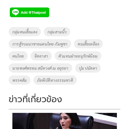
ac
wi
o
n
h
e
tt
p
e
ar
b
er
y
e
o
Li
Tags
กลุ่มคนเสื้อแดง
กลุ่มสามนิ้ว
o
n
การสู้รบแนวชายแดนไทย-กัมพูชา
คนเสื้อเหลือง
k
k
คนไทย
จิตอาสา
ตัวแทนฝ่ายอนุรักษ์นิยม
นายพงศ์พรหม สนิทวงศ์ ณ อยุธยา
บุ๋ม ปนัดดา
พรรคส้ม
ภัยพิบัติทางธรรมชาติ
ข่าวที่เกี่ยวข้อง