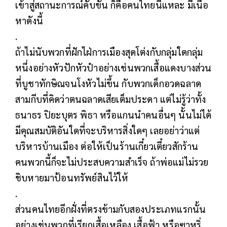
เข้าสู่สถานะการณ์คับขัน ก็คือคนไทยนี่แหละ มีเนื้่อ
หาดังนี้
.
ถ้าไม่นับพวกที่ฝักไฝ่การเมืองสุดโต่งกับกลุ่มใดกลุ่ม
หนึ่งอย่างหัวปักหัวปำอย่างเช่นพวกเสื้อแดงบางส่วน
ที่บูชาทักษิณจนโงหัวไม่ขึ้น กับพวกเด็กอวดฉลาด
สามกีบที่คิดว่าตนฉลาดเสียเต็มประดา แต่ไม่รู้ว่าทั้ง
ธนาธร ปิยะบุตร พิธา หรือแกนนำคนอื่นๆ นั้นไม่ได้
มีคุณสมบัติอันใดที่จะบริหารสิ่งใดๆ เลยอย่าว่าแต่
บริหารบ้านเมือง ต่อให้เป็นร้านเกี๋ยวเตี๋ยวสักร้าน
คนพวกนี้ก็จะไม่ประสบความสำเร็จ ถ้าพ่อแม่ไม่รวย
ชิบหายมาป้อนทรัพย์สินไว้ให้
.
ส่วนคนไทยอีกฝั่งที่ตรงข้ามกับสองประเภทแรกนั้น
อย่างเช่นพวกที่เรียกเสื้อเหลือง เสื้อฟ้า หรือซาหริ่