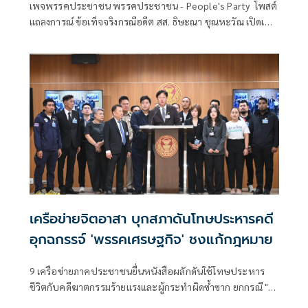
เพจพรรคประชาชน พรรคประชาชน - People's Party โพสต์
แถลงการณ์ ข้อเท็จจริงกรณีอดีต สส. ธิษะณา ชุณหะวัณ เปิดเผย
ถึงการถูกล่วงละเ
เครือข่ายจิตอาสา บุกสภาดันโทษประหารคดี
อุกฉกรรจ์ 'พรรคเศรษฐกิจ' ชงแก้กฎหมาย
9 เครือข่ายภาคประชาชนยื่นหนังสือผลักดันใช้โทษประหาร
ชีวิตกับคดีฆาตกรรมร้ายแรงและผู้กระทำผิดซ้ำซาก ยกกรณี "ไอ้
ธง-ไอ้ป๋อง"