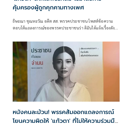
คุ้มครองผู้ถูกคุกคามทางเพศ
ธิษะณา ชุณหะวัณ อดีต สส. พรรคประชาชน โพสต์ข้อความ
ตอบโต้แถลงการณ์ของพรรคประชาชนว่า ดิฉันได้แจ้งเรื่องดัง
กล่าวต่อบุคคลที่เกี่ยวข้อง
หนังคนละม้วน! พรรคส้มออกแถลงการณ์
โยนความผิดให้ 'แก้วตา' ที่ไม่ให้ความร่วมมือ
กรณี 'บ้ากาม'