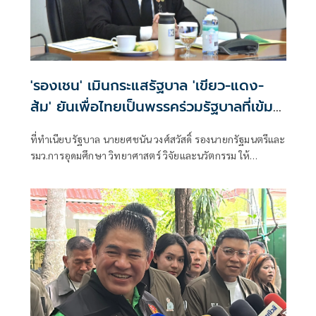
'รองเชน' เมินกระแสรัฐบาล 'เขียว-แดง-
ส้ม' ยันเพื่อไทยเป็นพรรคร่วมรัฐบาลที่เข้ม
แข็ง
ที่ทำเนียบรัฐบาล นายยศชนัน วงศ์สวัสดิ์ รองนายกรัฐมนตรีและ
รมว.การอุดมศึกษา วิทยาศาสตร์ วิจัยและนวัตกรรม ให้
สัมภาษณ์กรณี น.ส.