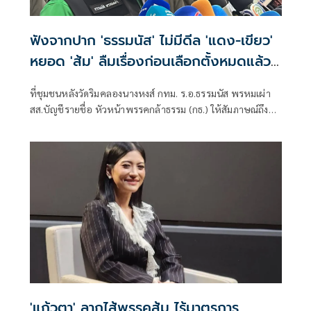
ฟังจากปาก 'ธรรมนัส' ไม่มีดีล 'แดง-เขียว'
หยอด 'ส้ม' ลืมเรื่องก่อนเลือกตั้งหมดแล้ว
ศัตรูก็กลับมารักกันได้
ที่ชุมชนหลังวัดริมคลองนางหงส์ กทม. ร.อ.ธรรมนัส พรหมเผ่า
สส.บัญชีรายชื่อ หัวหน้าพรรคกล้าธรรม (กธ.) ให้สัมภาษณ์ถึง
กรณีหายหน้าห
'แก้วตา' ลากไส้พรรคส้ม ไร้มาตรการ