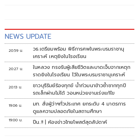
NEWS UPDATE
วธ.เตรียมพร้อม พิธีการศพในพระบรมราชานุ
20:59 น.
เคราะห์ เหตุยิงในโรงเรียน
ในหลวง ทรงรับผู้เสียชีวิตและบาดเจ็บจากเหตุก
20:27 น.
ราดยิงในโรงเรียน ไว้ในพระบรมราชานุเคราะห์
ชาวบุรีรัมย์ร้องทุกข์ น้ำท่วมนาข้าวซ้ำซากทุกปี
20:13 น.
รถเล็กผ่านไม่ได้ วอนหน่วยงานเร่งแก้ไข
มท. สั่งผู้ว่าฯทั่วประเทศ ยกระดับ 4 มาตรการ
19:06 น.
ดูแลความปลอดภัยในสถานศึกษา
19:00 น.
ปืน..!! | ห้องข่าวไทยโพสต์สุดสัปดาห์