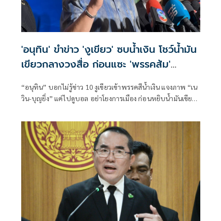
'อนุทิน' ขำข่าว 'งูเขียว' ซบน้ำเงิน โชว์น้ำมัน
เขียวกลางวงสื่อ ก่อนแซะ 'พรรคส้ม'
กระโดดงับอีกแล้ว
“อนุทิน” บอกไม่รู้ข่าว 10 งูเขียวเข้าพรรคสีน้ำเงิน แจงภาพ “เน
วิน-บุญยิ่ง” แค่ไปดูบอล อย่าโยงการเมือง ก่อนหยิบน้ำมันเขียว
โชว์