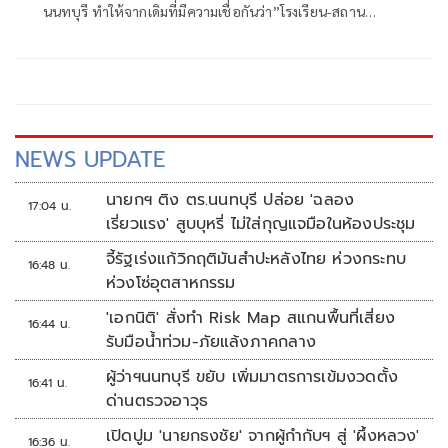
นนทบุรี ทำให้จากเดิมที่มีความเชื่อกันว่า”โรงเรียน-สถาน
ศึกษา”คือ Safe Zone พื้นที่ปลอดภัย ต้องถูกสั่นคลอน ส่งผลให้
รัฐบาลอนุทิน ชาญวีรกูล มีการบ้านเร่งด่วนคือการทำให้สังคม
เชื่อมั่นว่า โรงเรียนยังเป็นพื้นที่ปลอดภัย และอีกหนึ่งเรื่องที่
รัฐบาลและหน่วยงานที่เกี่ยวข้อง ขยับแรงๆ ทันทีก็คือ การยก
ระดับความเข้มงวดในการ”ควบคุมอาวุธปืน”เพราะแม้ปืนที่ก่อ
เหตุจะเป็นปืนในบ้านของผู้ก่อเหตุ แต่ทำให้สังคมเล็งเห็นถึง
NEWS UPDATE
อันตราย ความไม่ปลอดภัยหากการควบคุมอาวุธปืนยังไม่มี
ประสิทธิภาพ
นายกฯ ติง ตร.นนทบุรี ปล่อย 'ฉลอง
17:04 น.
เรี่ยวแรง' สูบบุหรี่ ไม่ใส่กุญแจมือในห้องประชุม
จี้รัฐเร่งแก้วิกฤติมันสำปะหลังไทย ห่วงกระทบ
16:48 น.
ห่วงโซ่อุตสาหกรรม
'เอกนิติ' สั่งทำ Risk Map สแกนพื้นที่เสี่ยง
16:44 น.
รับมือน้ำท่วม-ภัยแล้งภาคกลาง
ผู้ว่าฯนนทบุรี ขยับ เพิ่มมาตรการเข้มงวดตั้ง
16:41 น.
ด่านตรวจอาวุธ
เปิดปูม 'นายกธงชัย' จากผู้กำกับฯ สู่ 'ผึ้งหลวง'
16:36 น.