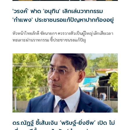
'วรงค์' ฟาด 'อนุทิน' เลิกเล่นวาทกรรม
'กำแพง' ประชาชนรอแก้ปัญหาปากท้องอยู่
หัวหน้าไทยภักดี ซัดนายกฯ ควรวางตัวเป็นผู้ใหญ่ เลิกเสียเวลา
ทะเลาะผ่านวาทกรรม ชี้ประชาชนรอแก้ปัญ
ดร.ณัฏฐ์ ชี้เส้นเงิน ‘พริษฐ์-ยิ่งชีพ’ เปิด ไม่