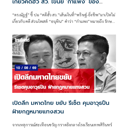
เกี่ยวคดีฮั้ว สว. ไขนัย ‘กำแพง’ ของ
‘อนุทิน’
“ดร.ณัฏฐ์” ชี้ ปม “คดีฮั้ว สว.”เส้นเงินที่“พริษฐ์-ยิ่งชีพ”มาเปิดไม่
เกี่ยวกับคดี ส่วนโพสต์ “อนุทิน” คำว่า “กำแพง”หมายถึง รักษา
ผลประโยชน์ของประเทศชาติ
เปิดลึก มหาดไทย ขยับ รีเซ็ต คุมอาวุธปืน
ฝ่ายกฎหมายแทงสวน
จากเหตุการณ์สะเทือนขวัญ กราดยิงกลางโรงเรียนเทพศิรินทร์