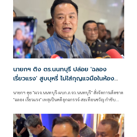
นายกฯ ติง ตร.นนทบุรี ปล่อย 'ฉลอง
เรี่ยวแรง' สูบบุหรี่ ไม่ใส่กุญแจมือในห้อง
ประชุม
นายกฯ คุย "ผวจ.นนทบุรี-ผบก.ภ.จว.นนทบุรี" สั่งจัดการเด็ดขาด
"ฉลอง เรี่ยวแรง" เหตุเป็นคดีอุกฉกรรจ์-สะเทือนขวัญ กำชับ
ผบ.ตร. ให้ติงตำรวจท้องที่นนทบุรี หลังปล่อยผู้ต้องหาให้
สัมภาษณ์ชิวๆ ไม่ใส่กุญแจมือ