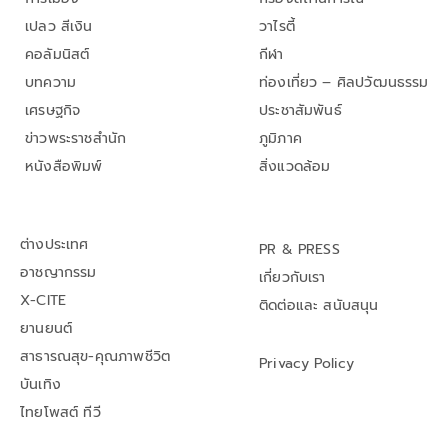
เปลว สีเงิน
วาไรตี้
คอลัมนิสต์
กีฬา
บทความ
ท่องเที่ยว – ศิลปวัฒนธรรม
เศรษฐกิจ
ประชาสัมพันธ์
ข่าวพระราชสำนัก
ภูมิภาค
หนังสือพิมพ์
สิ่งแวดล้อม
ต่างประเทศ
PR & PRESS
อาชญากรรม
เกี่ยวกับเรา
X-CITE
ติดต่อและ สนับสนุน
ยานยนต์
สาธารณสุข-คุณภาพชีวิต
Privacy Policy
บันเทิง
ไทยโพสต์ ทีวี