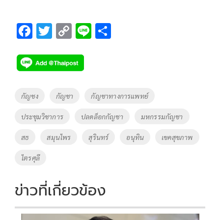
F
T
C
Li
S
ac
wi
o
n
h
e
tt
p
e
ar
b
er
y
e
o
Li
Tags
กัญชง
กัญชา
กัญชาทางการแพทย์
o
n
ประชุมวิชาการ
ปลดล็อกกัญชา
มหกรรมกัญชา
k
k
สธ
สมุนไพร
สุรินทร์
อนุทิน
เขคสุขภาพ
ไตรศุลี
ข่าวที่เกี่ยวข้อง