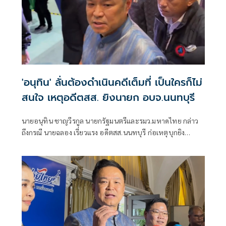
'อนุทิน' ลั่นต้องดำเนินคดีเต็มที่ เป็นใครก็ไม่
สนใจ เหตุอดีตสส. ยิงนายก อบจ.นนทบุรี
นายอนุทิน ชาญวีรกูล นายกรัฐมนตรีและรมว.มหาดไทย กล่าว
ถึงกรณี นายฉลอง เรี่ยวแรง อดีตสส.นนทบุรี ก่อเหตุบุกยิง
พ.ต.อ.ธงชัย เย็นประเสริฐ นายกองค์การบริหารส่วนจังหวัด
นนทบุรีเสียชีวิต ว่า ดำเนินการเต็มที่ไม่มีข้อยกเว้นใดๆ