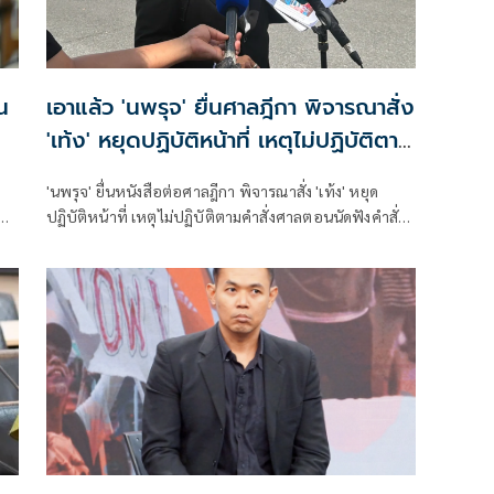
น
เอาแล้ว 'นพรุจ' ยื่นศาลฎีกา พิจารณาสั่ง
'เท้ง' หยุดปฏิบัติหน้าที่ เหตุไม่ปฏิบัติตาม
คำสั่งศาล
'นพรุจ' ยื่นหนังสือต่อศาลฎีกา พิจารณาสั่ง 'เท้ง' หยุด
ปฏิบัติหน้าที่ เหตุไม่ปฏิบัติตามคำสั่งศาลตอนนัดฟังคำสั่ง
คดี 44 สส. หล่าวหา 'ระบอบสีน้ำเงิน' ใหญ่กว่าพรรคภูใจ
ะ
ไทย เข้ามาเป็นเจ้าของประเทศ
าล
น