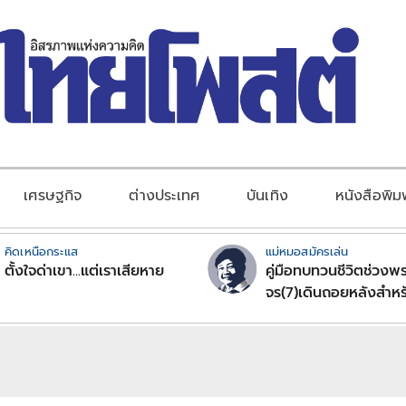
เศรษฐกิจ
ต่างประเทศ
บันเทิง
หนังสือพิม
คิดเหนือกระแส
แม่หมอสมัครเล่น
ตั้งใจด่าเขา...แต่เราเสียหาย
คู่มือทบทวนชีวิตช่วงพร
จร(7)เดินถอยหลังสำหร
ลัคนาราศีตอนที่2