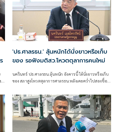
'ปธ.ศาลรธน.' ลุ้นหนักได้นั่งยาวหรือเก็บ
าร
ของ รอฟังมติสว.โหวตตุลาการคนใหม่
น
นครินทร์ ปธ.ศาลรธน.ลุ้นหนัก อังคารนี้ ได้นั่งยาวหรือเก็บ
ง
ของ สภาสูงโหวตตุลาการศาลรธน.หลังเคยคว่ำไปสองชื่อ
สว.สีน้ำเงินเปรย ประธานชักอยู่นาน บอกไม่ติดใจ
คุณสมบัติ”ศ.จักรพงศ์-รร.นายร้อยตำรวจ”แต่รอสัญญาณ
เช้า 30 มิ.ย.ให้ผ่านหรือสอยร่วง