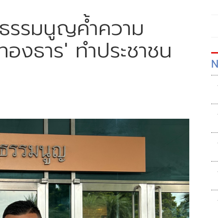
ัฐธรรมนูญค้ำความ
แพทองธาร' ทำประชาชน
N