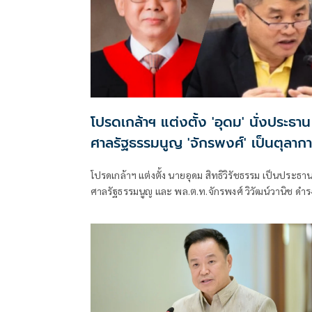
โปรดเกล้าฯ แต่งตั้ง 'อุดม' นั่งประธาน
ศาลรัฐธรรมนูญ 'จักรพงศ์' เป็นตุลาก
โปรดเกล้าฯ แต่งตั้ง นายอุดม สิทธิวิรัชธรรม เป็นประธา
ศาลรัฐธรรมนูญ และ พล.ต.ท.จักรพงศ์ วิวัฒน์วานิช ดำร
ตำแหน่งตุลาการศาลรัฐธรรมนูญ มีผลตั้งแต่วันที่ 24
กรกฎาคม 2569 เป็นต้นไป