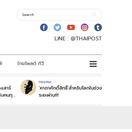
LINE : @THAIPOST
พ์
ไทยโพสต์ ทีวี
ทรรศนะ
ะเสาร์
'คาถาศักดิ์สิทธิ์'สำหรับโลกในช่วง
ับคนทุก
ระยะผ่าน!!!