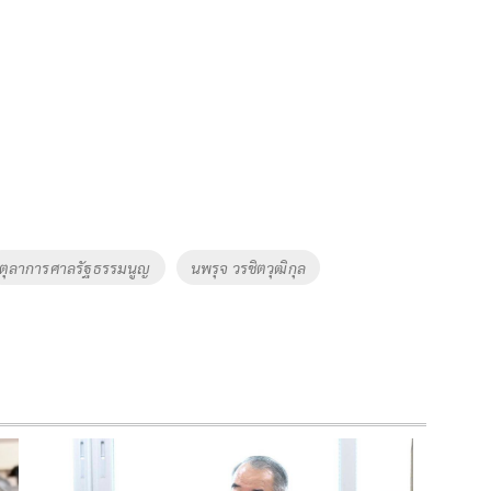
ตุลาการศาลรัฐธรรมนูญ
นพรุจ วรชิตวุฒิกุล