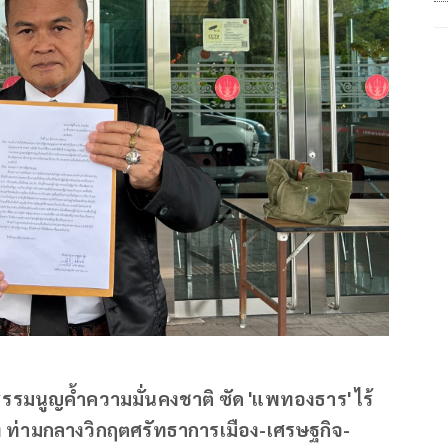
ฐธรรมนูญค้ำความมั่นคงชาติ ซัด 'แพทองธาร' ไร้
 ท่ามกลางวิกฤตศรัทธาการเมือง-เศรษฐกิจ-