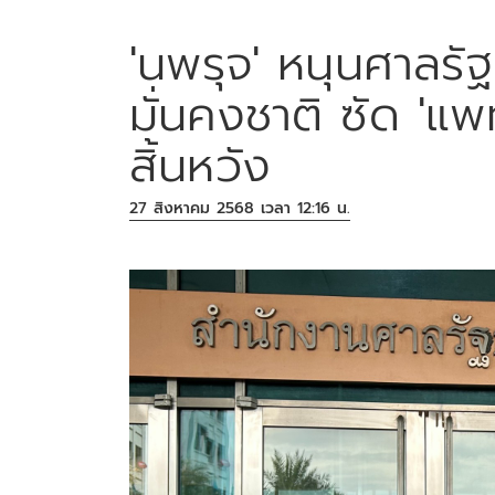
'นพรุจ' หนุนศาลร
มั่นคงชาติ ซัด '
สิ้นหวัง
27 สิงหาคม 2568 เวลา 12:16 น.