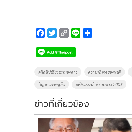
F
T
C
Li
S
ac
wi
o
n
h
e
tt
p
e
ar
b
er
y
e
o
Li
Tags
คดีคลิปเสียงแพทองธาร
ความมั่นคงของชาติ
o
n
ปัญหาเศรษฐกิจ
อดีตแกนนำพิราบขาว 2006
k
k
ข่าวที่เกี่ยวข้อง