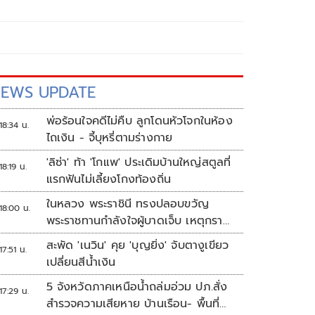
EWS UPDATE
พ่อร้อนใจคดีไม่คืบ ลูกโดนหัวโจกในห้อง
18:34 น.
ไถเงิน - จี้บุหรี่ตามร่างกาย
'ลิซ่า' ท้า 'โกแพ' ประเดิมบ้านใหญ่สตูลที่
18:19 น.
แรกฟันไม่เลี้ยงโกงท้องถิ่น
ในหลวง พระราชินี ทรงปลอบขวัญ
18:00 น.
พระราชทานกำลังใจผู้บาดเจ็บ เหตุกราด
ยิง รร.เทพศิรินทร์นนทบุรี
สะพัด 'เนวิน' คุย 'บุญยิ่ง' จับตางูเขียว
17:51 น.
เปลี่ยนสีน้ำเงิน
5 จังหวัดภาคเหนือน้ำถล่มอ่วม ปภ.สั่ง
17:29 น.
สำรวจความเสียหาย บ้านเรือน- พื้นที่