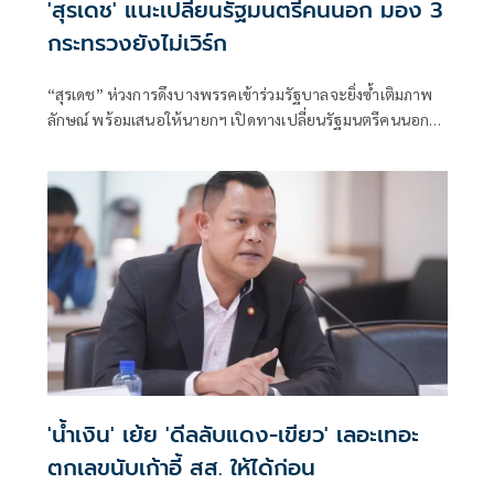
'สุรเดช' แนะเปลี่ยนรัฐมนตรีคนนอก มอง 3
กระทรวงยังไม่เวิร์ก
“สุรเดช” ห่วงการดึงบางพรรคเข้าร่วมรัฐบาลจะยิ่งซ้ำเติมภาพ
ลักษณ์ พร้อมเสนอให้นายกฯ เปิดทางเปลี่ยนรัฐมนตรีคนนอก
หากทำงานไม่ตอบโจทย์ และเปิดโอกาสคนมีความสามารถเข้า
มาช่วยแก้วิกฤติประเทศ
'น้ำเงิน' เย้ย 'ดีลลับแดง-เขียว' เลอะเทอะ
ตกเลขนับเก้าอี้ สส. ให้ได้ก่อน