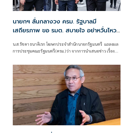
นายกฯ ลั่นกลางวง ครม. รัฐบาลมี
เสถียรภาพ ขอ รมต. สบายใจ อย่าหวั่นไหว
คำถามยุยง
น.ส.รัชดา ธนาดิเรก โฆษกประจำสำนักนายกรัฐมนตรี แถลงผล
การประชุมคณะรัฐมนตรี(ครม.)ว่า จากการนำเสนอข่าว เรื่อง
เสถียรภาพของรัฐบาล ซึ่งสื่อมวลชนรับทราบคำตอบจากพรรค
ร่วมรัฐบาลและนายกฯไปแล้วว่า รัฐบาลนี้มีเสถียรภาพและ
ทำงานร่วมกันอย่างเต็มที่