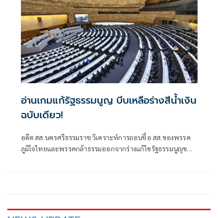
ต้องมีโปรย้ายอย่างค่ายมหึมา ฉะนั้น คงไม่ใช่ ตนคิดว่าคนที่
ปล่อยข่าวอาจจะไม่ได้ดูเรื่องรัฐธรรมนูญปี 2560
อ่านเกมแก้รัฐธรรมนูญ บีบเหลือร่างสีน้ำเงิน
ฉบับเดียว!
อดีต สส.นครศรีธรรมราช วิเคราะห์การถอนชื่อ สส.ของพรรค
ภูมิใจไทยและพรรคกล้าธรรมออกจากร่างแก้ไขรัฐธรรมนูญของ
พรรคเพื่อไทย