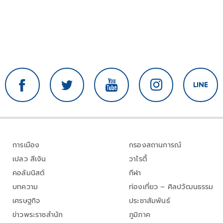
การเมือง
กรองสถานการณ์
เปลว สีเงิน
วาไรตี้
คอลัมนิสต์
กีฬา
บทความ
ท่องเที่ยว – ศิลปวัฒนธรรม
เศรษฐกิจ
ประชาสัมพันธ์
ข่าวพระราชสำนัก
ภูมิภาค