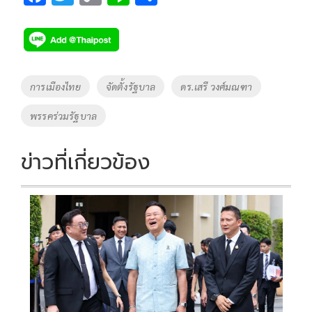
ac
wi
o
n
h
e
tt
p
e
ar
b
er
y
e
o
Li
Tags
การเมืองไทย
จัดตั้งรัฐบาล
ดร.เสรี วงศ์มณฑา
o
n
พรรคร่วมรัฐบาล
k
k
ข่าวที่เกี่ยวข้อง