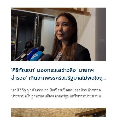
อยากให้สูญเปล่า อัด "หนู" หนีกระทู้ รับผิดชอบมากกว่านี้ ด้าน
'ศิริกัญญา' มองกระแสข่าวลือ 'นายกฯ
สำรอง' เกิดจากพรรคร่วมรัฐบาลไม่พอใจถูก
หั่นงบ
น.ส.ศิริกัญญา ตันสกุล สส.บัญชีรายชื่อและรองหัวหน้าพรรค
ประชาชน ในฐานะแคนดิเดตนายกรัฐมนตรีพรรคประชาชน ให้
สัมภาษณ์ถึงกรณีมีกระแสข่าวนายกรัฐมนตรีสำรอง อักษรย่อ ศ.
จากพรรคสีน้ำเงินรอเสียบหากเกิดอุบัติเหตุทางการเมือง ดดยมี
บางคนมองว่าอาจจะเป็นน.ส.ศิริกัญญานั้น ว่า หากจะเป็นจริง