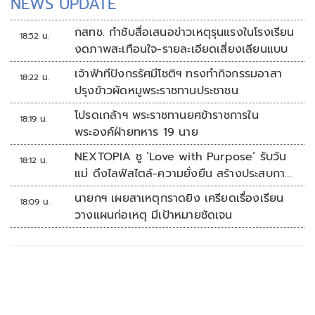
NEWS UPDATE
กสทช. กำชับสื่อเสนอข่าวเหตุรุนแรงในโรงเรียน
18:52 น.
งดภาพสะเทือนใจ-รายละเอียดเสี่ยงเลียนแบบ
เจ้าฟ้าทีปังกรรัศมีโชติฯ ทรงทำกิจกรรมอาสา
18:22 น.
ปรุงข้าวผัดหมูพระราชทานประชาชน
โปรดเกล้าฯ พระราชทานยศข้าราชการใน
18:19 น.
พระองค์ฝ่ายทหาร 19 นาย
NEXTOPIA ชู ‘Love with Purpose’ รับวัน
18:12 น.
แม่ ดึงไลฟ์สไตล์-ความยั่งยืน สร้างประสบกา
รณ์ช้อปปิงมีความหมาย
นายกฯ เผยสาเหตุกราดยิง เครียดเรื่องเรียน
18:09 น.
วางแผนก่อเหตุ มีเป้าหมายชัดเจน