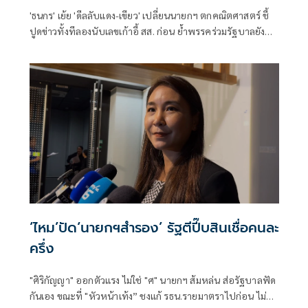
'ธนกร' เย้ย 'ดีลลับแดง-เขียว' เปลี่ยนนายกฯ ตกคณิตศาสตร์ ชี้
ปูดข่าวทั้งทีลองนับเลขเก้าอี้ สส. ก่อน ย้ำพรรคร่วมรัฐบาลยัง
แน่นปึ้ก
‘ไหม’ปัด‘นายกฯสำรอง’ รัฐตีปี๊บสินเชื่อคนละ
ครึ่ง
"ศิริกัญญา" ออกตัวแรง ไม่ใช่ "ศ" นายกฯ ส้มหล่น ส่อรัฐบาลฟัด
กันเอง ขณะที่ "หัวหน้าเท้ง” ชงแก้ รธน.รายมาตราไปก่อน ไม่