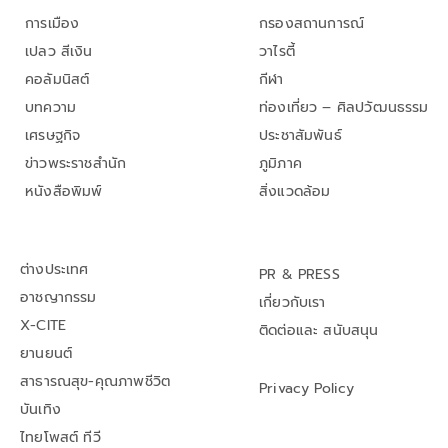
การเมือง
กรองสถานการณ์
เปลว สีเงิน
วาไรตี้
คอลัมนิสต์
กีฬา
บทความ
ท่องเที่ยว – ศิลปวัฒนธรรม
เศรษฐกิจ
ประชาสัมพันธ์
ข่าวพระราชสำนัก
ภูมิภาค
หนังสือพิมพ์
สิ่งแวดล้อม
ต่างประเทศ
PR & PRESS
อาชญากรรม
เกี่ยวกับเรา
X-CITE
ติดต่อและ สนับสนุน
ยานยนต์
สาธารณสุข-คุณภาพชีวิต
Privacy Policy
บันเทิง
ไทยโพสต์ ทีวี