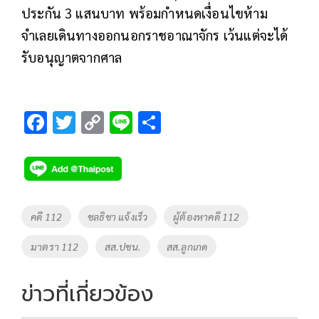
ประกัน 3 แสนบาท พร้อมกำหนดเงื่อนไขห้าม
จำเลยเดินทางออกนอกราชอาณาจักร เว้นแต่จะได้
รับอนุญาตจากศาล
F
T
C
Li
S
ac
wi
o
n
h
e
tt
p
e
ar
b
er
y
e
o
Li
Tags
คดี 112
ชลธิชา แจ้งเร็ว
ผู้ต้องหาคดี 112
o
n
มาตรา 112
สส.ปชน.
สส.ลูกเกด
k
k
ข่าวที่เกี่ยวข้อง