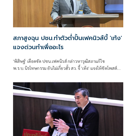
สภาสูงฉุน ปชน.ทำตัวต่ำปั้นเฟคนิวส์บี้ 'เท้ง'
แจงด่วนทำเพื่ออะไร
'พิสิษฐ์' เดือดซัด ปชน.เฟคนิวส์ กล่าวหาวุฒิสภาแก้ไข
พ.ร.บ.นิรโทษกรรม ยันไม่เกี่ยวฮั้ว สว. จี้ 'เท้ง' แจงให้ชัดโพสต์
เพื่ออะไร หรือแค่เรียกยอดไลก์ยอดแชร์ มองทำให้พรรคดูต่ำ