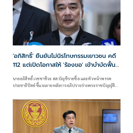
'อภิสิทธิ์' ยืนยันไม่นิรโทษกรรมเยาวชน คดี
112 แต่เปิดโอกาสให้ 'ร้องขอ' เข้าบำบัดฟื้นฟู
สร้างสัมพันธ์อันดีกับสถาบัน
นายอภิสิทธิ์ เวชชาชีวะ สส.บัญชีรายชื่อ และหัวหน้าพรรค
ประชาธิปัตย์ ชี้แจงภายหลังการอภิปรายร่างพระราชบัญญัติ
เสริมสร้างสังคมสันติสุข หรือ ร่างกฎหมายนิรโทษกรรม จนโซเชีย
ลแห่ทัวร์ลงบนโลกออนไลน์ ว่า ตนเองสนับสนุนการนิรโทษ
กรรมเยาวชน ในคดีอาญามาตรา 112 ว่า จริงๆ หากใครยังมีข้อ
สงสัย ตนเองก็อยากให้ไปฟังคำอภิปราย เพราะมีปัญหา 2 ส่วน