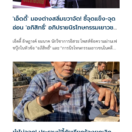
'เอ็ดดี้' มองต่างสลิ่มขวาจัด! ชี้จุดแข็ง-จุด
อ่อน 'อภิสิทธิ์' อภิปรายนิรโทษกรรมเยาวชน
ในคดี 112
เอ็ดดี้ อัษฎางค์ ยมนาค นักวิชาการอิสระ โพสต์ข้อความผ่านเฟ
ซบุ๊กในหัวข้อ "อภิสิทธิ์" และ "การนิรโทษกรรมเยาวชนในคดี
ม.112" มีเนื้อหาดังนี้ จริงๆ ผมไม่คิดจะวิพากษ์วิจารณ์เรื่องนี้
อ่านแล้วก็ปล่อยผ่านไป เพราะมีเพื่อนๆ พี่ๆ น้องๆ แสดงความ
เห็นกันหลายคนแล้ว กลัวว่าแสดงความเห็นอะไรออกไปเดี๋ยว
พี่ๆ
ขำไม่ออก! ประธานผู้ลี้ภัยเรียกร้องยกเลิก