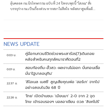
ลุ้นคลอด กม.นิรโทษกรรม ฉบับที่ 24 ปิดจบพุธนี้ "โสภณ" สั่ง
บรรจุร่าง กม.เป็นเรื่องด่วน หากสภาไม่ติดใจ หลังสภาสูงเพิ่มล็อก
สองชั้นไม่ให้นิรโทษฯ อายุต่ำกว่า 18 ปี ทำผิด 112 ก็ไม่ล้างผิด
รอนำขึ้นทูลเกล้าฯ ถวายทันที สว.แจงกฎหมายประกาศใช้ ยัง
ไม่มีผลทันที ต้องให้กรรมการสันติสุขไฟเขียวรายบุคคล
NEWS UPDATE
คู่มือทบทวนชีวิตช่วงพระเสาร์จร(7)เดินถอย
0:03 น.
หลังสำหรับคนทุกลัคนาราศีตอนที่2
สอบท้องถิ่น-ฮั้วสว.-ผลงานไม่ออก บั่นทอนเชื่อ
0:01 น.
มั่น'รัฐบาลอนุทิน'
'ลิโอเนล เมสซี' สูญเสียคุณพ่อ 'ฮอร์เก' จากไป
22:37 น.
อย่างสงบในวัย 68 ปี
'ไทย' เปิดบ้านชนะ 'เมียนมา' 2-0 จาก 2 จุด
22:26 น.
โทษ เข้ารอบรองฯ บอลอาเซียน ดวล 'สิงคโปร์'