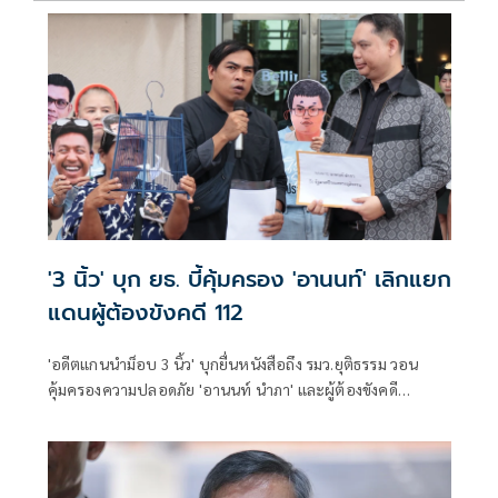
'3 นิ้ว' บุก ยธ. บี้คุ้มครอง 'อานนท์' เลิกแยก
แดนผู้ต้องขังคดี 112
'อดีตแกนนำม็อบ 3 นิ้ว' บุกยื่นหนังสือถึง รมว.ยุติธรรม วอน
คุ้มครองความปลอดภัย 'อานนท์ นำภา' และผู้ต้องขังคดี
การเมือง หลังส่งจดหมายร้องหวั่นถูกแยกแดนเสี่ยงอันตราย