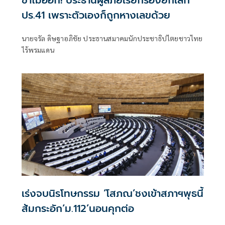
ปร.41 เพราะตัวเองก็ถูกหางเลขด้วย
นายจรัล ดิษฐาอภิชัย ประธานสมาคมนักประชาธิปไตยชาวไทย
ไร้พรมแดน
เร่งจบนิรโทษกรรม ‘โสภณ’ชงเข้าสภาฯพุธนี้
ส้มกระอัก‘ม.112’นอนคุกต่อ