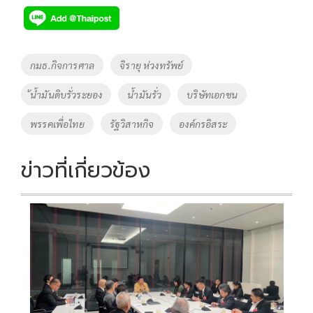
e
tt
p
e
ar
b
er
y
e
o
Li
Tags
กมธ.กิจการศาล
จิรายุ ห่วงทรัพย์
o
n
้น้ำมันดิบรั่วระยอง
น้ำมันรั่ว
บริษัทเอกชน
k
k
พรรคเพื่อไทย
รัฐวิสาหกิจ
องค์กรอิสระ
ข่าวที่เกี่ยวข้อง