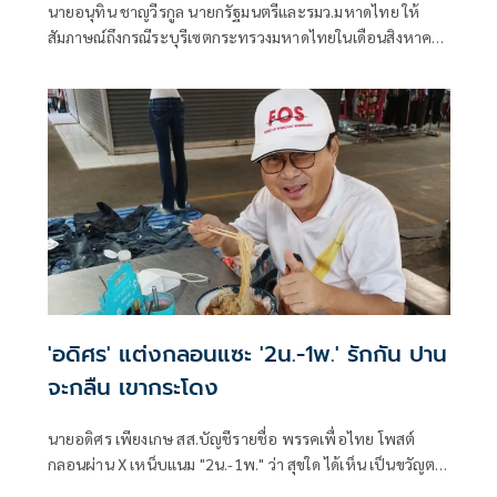
นายอนุทิน ชาญวีรกูล นายกรัฐมนตรีและรมว.มหาดไทย ให้
สัมภาษณ์ถึงกรณีระบุรีเซตกระทรวงมหาดไทยในเดือนสิงหาคม
จะเริ่มต้น ด้วยการโยกย้ายใช่หรือไม่ ว่า
'อดิศร' แต่งกลอนแซะ '2น.-1พ.' รักกัน ปาน
จะกลืน เขากระโดง
นายอดิศร เพียงเกษ สส.บัญชีรายชื่อ พรรคเพื่อไทย โพสต์
กลอนผ่าน X เหน็บแนม "2น.-1พ." ว่า สุขใด ได้เห็น เป็นขวัญตา
ยากจะพรร