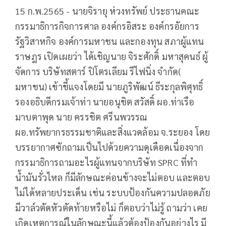
15 ก.พ.2565 - นายจิรายุ ห่วงทรัพย์ ประธานคณะ
กรรมาธิการกิจการศาล องค์กรอิสระ องค์กรอัยการ
รัฐวิสาหกิจ องค์การมหาชน และกองทุน สภาผู้แทน
ราษฎร เปิดเผยว่า ได้เชิญนาย จิระศักดิ์ มหาสุคนธ์ ผู้
จัดการ บริษัทสตาร์ ปิโตรเลียม รีไฟนิ่ง จำกัด(
มหาชน) เข้าชี้แจงโดยมี นายภูริพัฒน์ ธีระกุลพิศุทธิ์
รองอธิบดีกรมเจ้าท่า นายอนุชิต สวัสดิ์ ผอ.ท่าเรือ
มาบตาพุด นาย ครรชิต ศรีนพวรรณ
ผอ.ทรัพยากรธรรมชาติและสิ่งแวดล้อม จ.ระยอง โดย
บรรยากาศซักถามเป็นไปด้วยความดุเดือดเนื่องจาก
กรรมาธิการถามอะไรผู้แทนจากบริษัท​ SPRC​ ที่ทำ
น้ำมันรั่วไหล ก็มีลักษณะค่อนข้างจะไม่ตอบ และตอบ
ไม่ได้หลายประเด็น ​เช่น ระบบป้องกันความปลอดภัย
มีวาล์วตัดหัวตัดท้ายหรือไม่ ก็ตอบว่าไม่รู้ ถามว่า เคย
เกิดเหตุการณ์ในลักษณะนี้แล้วต้องป้องกันอย่างไร​ มี