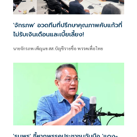
'จักรภพ' อวดทีมที่ปรึกษาคุณภาพคับแก้วที่
ไม่รับเงินเดือนและเบี้ยเลี้ยง!
นายจักรภพ เพ็ญแข สส.บัญชีรายชื่อ พรรคเพื่อไทย
'ธนพร' ชี้หากพรรคประชาชนจับมือ 'แดง-