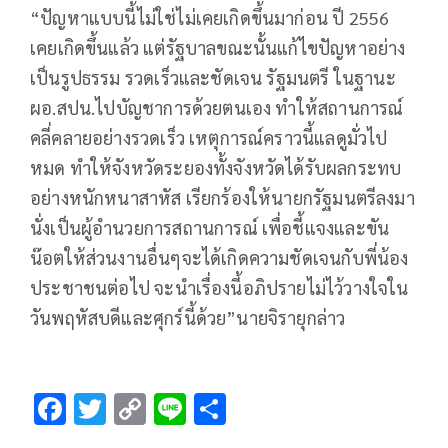
“ปัญหาแบบนี้ไม่ใช่ไม่เคยเกิดขึ้นมาก่อน ปี 2556
เคยเกิดขึ้นแล้ว แต่รัฐบาลขณะนั้นแก้ไขปัญหาอย่าง
เป็นรูปธรรม รวดเร็วและชัดเจน รัฐมนตรี ในฐานะ
ผอ.สปน.ไปบัญชาการด้วยตนเอง ทำให้สถานการณ์
คลี่คลายอย่างรวดเร็ว เหตุการณ์คราวนี้แลดูมั่วไป
หมด ทำให้จังหวัดระยองทั้งจังหวัดได้รับผลกระทบ
อย่างหนักหนาสาหัส เรียกร้องให้นายกรัฐมนตรีลงมา
นั่งเป็นผู้อำนวยการสถานการณ์ เพื่อชี้แจงและขัน
น๊อตให้ส่วนงานอื่นๆจะได้เกิดความชัดเจนกับพี่น้อง
ประชาชนต่อไป จะนำเรื่องนี้อภิปรายไม่ไว้วางใจใน
วันพฤหัสบดีและศุกร์นี้ด้วย”นายจิรายุกล่าว
F
T
C
Li
S
ac
wi
o
n
h