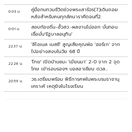
คู่มือทบทวนชีวิตช่วงพระเสาร์จร(7)เดินถอย
0:03 น.
หลังสำหรับคนทุกลัคนาราศีตอนที่2
สอบท้องถิ่น-ฮั้วสว.-ผลงานไม่ออก บั่นทอน
0:01 น.
เชื่อมั่น'รัฐบาลอนุทิน'
'ลิโอเนล เมสซี' สูญเสียคุณพ่อ 'ฮอร์เก' จาก
22:37 น.
ไปอย่างสงบในวัย 68 ปี
'ไทย' เปิดบ้านชนะ 'เมียนมา' 2-0 จาก 2 จุด
22:26 น.
โทษ เข้ารอบรองฯ บอลอาเซียน ดวล
'สิงคโปร์'
วธ.เตรียมพร้อม พิธีการศพในพระบรมราชานุ
20:59 น.
เคราะห์ เหตุยิงในโรงเรียน