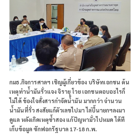
กมธ.กิจการศาลฯ เชิญผู้เกี่ยวข้อง บริษัทเอกชน ต้น
เหตุทำน้ำมันรั่วแจง จิรายุ โวย เอกชนตอบอะไรก็
ไม่ได้ ข้องใจสั่งสารกำจัดน้ำมัน มากกว่า จำนวน
น้ำมันที่รั่ว สงสัยแก้ตัวเลขไปมา ไล่บี้นายกฯลงมา
ดูแล หลังเกิดเหตุซ้ำสอง แก้ปัญหามั่วไปหมด ได้ที
เก็บข้อมูล ซักฟอกรัฐบาล 17-18 ก.พ.