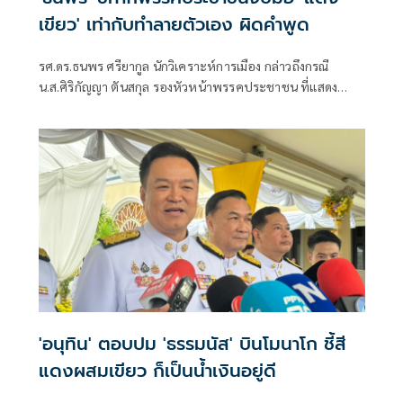
เขียว' เท่ากับทำลายตัวเอง ผิดคำพูด
รศ.ดร.ธนพร ศรียากูล นักวิเคราะห์การเมือง กล่าวถึงกรณี
น.ส.ศิริกัญญา ตันสกุล รองหัวหน้าพรรคประชาชน ที่แสดง
ความเห็นว่าหากเกิดการจัดตั้งรัฐบาลระหว่างพรรคเพื่อไทยกับ
พรรคภูมิใจไทย ก็จำเป็นต้องพูดคุยกับพรรคประชาชนด้วยว่า
'อนุทิน' ตอบปม 'ธรรมนัส' บินโมนาโก ชี้สี
แดงผสมเขียว ก็เป็นน้ำเงินอยู่ดี