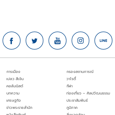
การเมือง
กรองสถานการณ์
เปลว สีเงิน
วาไรตี้
คอลัมนิสต์
กีฬา
บทความ
ท่องเที่ยว – ศิลปวัฒนธรรม
เศรษฐกิจ
ประชาสัมพันธ์
ข่าวพระราชสำนัก
ภูมิภาค
หนังสือพิมพ์
สิ่งแวดล้อม