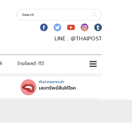
LINE : @THAIPOST
พ์
ไทยโพสต์ ทีวี
คันปากอยากเล่า
เลขทรัพย์สินให้โชค