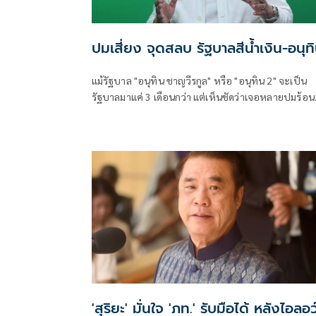
ปมเสี่ยง จุดสลบ รัฐบาลสีน้ำเงิน-อนุท
แม้รัฐบาล "อนุทิน ชาญวีรกูล" หรือ "อนุทิน 2" จะเป็น
รัฐบาลมาแค่ 3 เดือนกว่า แต่เห็นชัดว่าเจอหลายปมร้อน
การเมืองโหมเข้าใส่อย่างต่อเนื่อง อย่างเช่นช่วงหลายวันที
ผ่านมา
'สุริยะ' มั่นใจ 'ภท.' รับมือได้ หลังไอลอว