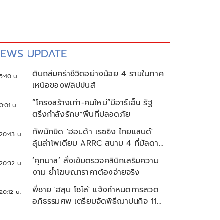
EWS UPDATE
ดินถล่มคร่าชีวิตอย่างน้อย 4 รายในภาค
5:40 น.
เหนือของฟิลิปปินส์
“โครงสร้างเก่า-คนใหม่”บีอาร์เอ็น รัฐ
0:01 น.
ตรึงกำลังรักษาพื้นที่ปลอดภัย
ทัพนักบิด 'ฮอนด้า เรซซิ่ง ไทยแลนด์'
20:43 น.
ลุ้นล่าโพเดียม ARRC สนาม 4 ที่มัลดาลิ
กา
‘ศุภมาส’ สั่งเข้มตรวจคลินิกเสริมความ
20:32 น.
งาม ย้ำโฆษณาราคาต้องจ่ายจริง
พี่ชาย 'ฮลุน โซโล่' แจ้งกำหนดการสวด
20:12 น.
อภิธรรมศพ เตรียมจัดพิธีฌาปนกิจ 11
ส.ค.