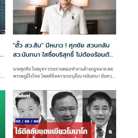
"ฮั๊ว สว.ส้ม" มีหนาว ! ศุภชัย สวนกลับ
จน
สว.นันทนา ใสซื่อบริสุทธิ์ ไม่ต้องร้อนตัว
า
แฉ เรียกประชุม สว.ส้ม ณ.ห้องจูปิเตอร์
นายศุภชัย ใจสมุทร ประธานคณะทำงานด้านกฎหมาย สส.
เมืองทองธานี ไม่ได้แชร์ค่าใช้จ่านกัน
์
พรรคภูมิใจไทย โพสต์ข้อความระบุถึงนางนันทนา นันทวโร
เพรามีหลักฐาน "หิรัญ - ฟ้าเดียวกัน" ทั้ง
ภาส สมาชิกวุฒิสภา กรณีการ ฮั๊ว สว.ส้ม ไม่ต้องร้อนตัว โดย
จอง ทั้งจ่าย
่
ระบุพฤติกรรม จัดประชุมผู้สมัคร สว.ส้ม ที่ห้องจูปิเตอร์
เมืองทองธานี