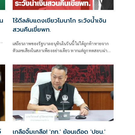
ิน
ไร้ดีลลับแดงเขียวโมนาโก ระวังน้ำเงิน
สวนคืนเขี่ยพท.
เสถียรภาพของรัฐบาลอนุทินในวันนี้ ไม่ได้ถูกท้าทายจาก
่
ตัวเลขเสียงในสภาเพียงอย่างเดียว หากแต่ถูกทดสอบผ่าน
“สงครามข่าวลือ” และความพยายามสร้างภาพความ
แตกแยกภายในเครือข่ายอำนาจของพรรคภูมิใจไทย
์
เกลือจิ้มเกลือ! 'ภท.' ย้อนเดือด 'ปชน.'