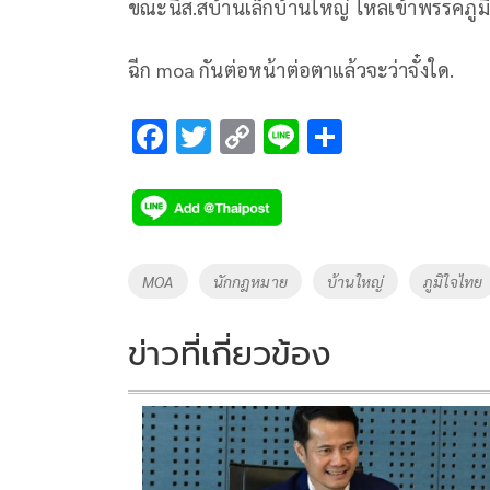
ขณะนี้ส.สบ้านเล็กบ้านใหญ่ ไหลเข้าพรรคภูม
ฉีก moa กันต่อหน้าต่อตาแล้วจะว่าจั๋งใด.
F
T
C
Li
S
ac
wi
o
n
h
e
tt
p
e
ar
b
er
y
e
o
Li
Tags
MOA
นักกฎหมาย
บ้านใหญ่
ภูมิใจไทย
o
n
k
k
ข่าวที่เกี่ยวข้อง