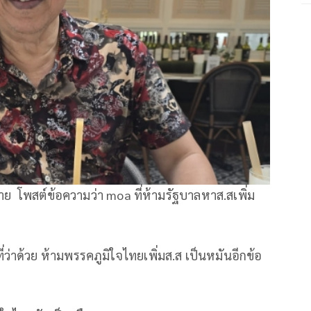
 โพสต์ข้อความว่า moa ที่ห้ามรัฐบาลหาส.สเพิ่ม
่าด้วย ห้ามพรรคภูมิใจไทยเพิ่มส.ส เป็นหมันอีกข้อ