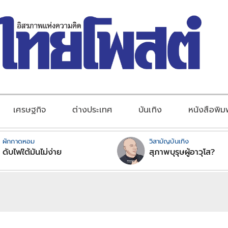
เศรษฐกิจ
ต่างประเทศ
บันเทิง
หนังสือพิม
ผักกาดหอม
วิสามัญบันเทิง
ดับไฟใต้มันไม่ง่าย
สุภาพบุรุษผู้อาวุโส?