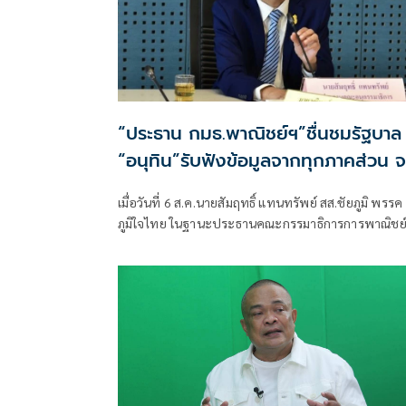
“ประธาน กมธ.พาณิชย์ฯ”ชื่นชมรัฐบาล
“อนุทิน”รับฟังข้อมูลจากทุกภาคส่วน 
แก้ปัญหาภาคเกษตรได้ตรงจุด ดันราค
เมื่อวันที่ 6 ส.ค.นายสัมฤทธิ์ แทนทรัพย์ สส.ชัยภูมิ พรรค
ปาล์ม-ยางพาราพุ่งขึ้นต่อเนื่อง
ภูมิใจไทย ในฐานะประธานคณะกรรมาธิการการพาณิชย
เกษตรกรเริ่มยิ้มได้
และทรัพย์สินทางปัญญา สภาผู้แทนราษฎร เปิดเผยถึง
สถานการณ์ราคาสินค้าเกษตรว่า ขณะนี้ภาพรวมถือว่าอยู
ในเกณฑ์ดี