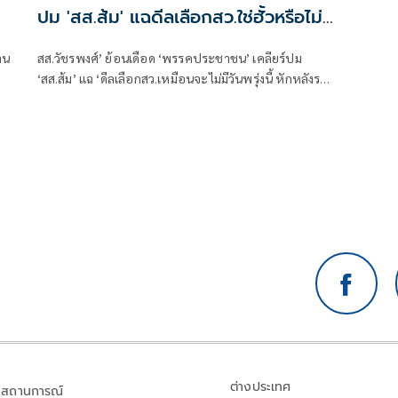
ปม 'สส.ส้ม' แฉดีลเลือกสว.ใช่ฮั้วหรือไม่
ก่อนตบรางวัล 'สส.กทม.'
งาน
สส.วัชรพงศ์’ ย้อนเดือด ‘พรรคประชาชน’ เคลียร์ปม
‘สส.ส้ม’ แฉ ‘ดีลเลือกสว.เหมือนจะไม่มีวันพรุ่งนี้ หักหลังราว
ดับสูญ’ ใช่ฮั้วหรือไม่ ก่อนตบรางวัลส่งลง สส.กทม. แทน
พื้นที่ ‘ไอซ์ รักชนก’ สำเร็จ ถามเจ็บถ้า สส. โกงเงิน-พันยา
เสพติด ‘ย.ช.’ กับผู้นำทางจิตวิญญาณส้มต้องผิดด้วยหรือ
ไม่ หลังโยงภูมิใจไทยเอี่ยวปมผู้ช่วย สส. โอนเงิน
ต่างประเทศ
สถานการณ์