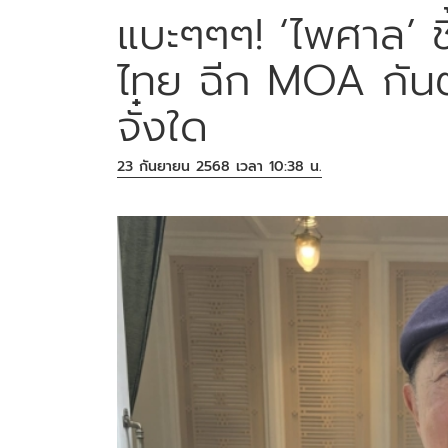
แบะๆๆๆ! ‘ไพศาล’ ชี
ไทย ฉีก MOA กันต่
จั๋งใด
23 กันยายน 2568 เวลา 10:38 น.