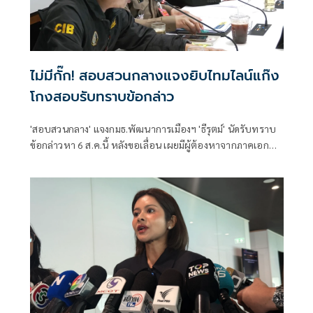
ไม่มีกั๊ก! สอบสวนกลางแจงยิบไทมไลน์แก๊ง
โกงสอบรับทราบข้อกล่าว
'สอบสวนกลาง' แจงกมธ.พัฒนาการเมืองฯ 'ธีรุตม์' นัดรับทราบ
ข้อกล่าวหา 6 ส.ค.นี้ หลังขอเลื่อน เผยมีผู้ต้องหาจากภาคเอกชน
รับสารภาพ 1 คนแล้ว เตรียมส่งข้อมูลหลักฐานไปยัง ป.ป.ช. ต่อ