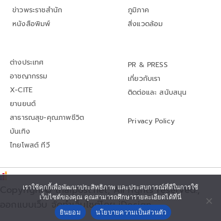
ข่าวพระราชสำนัก
ภูมิภาค
หนังสือพิมพ์
สิ่งแวดล้อม
ต่างประเทศ
PR & PRESS
อาชญากรรม
เกี่ยวกับเรา
X-CITE
ติดต่อและ สนับสนุน
ยานยนต์
สาธารณสุข-คุณภาพชีวิต
Privacy Policy
บันเทิง
ไทยโพสต์ ทีวี
Copyright© thaipost.net, All rights reserved.,
เราใช้คุกกี้เพื่อพัฒนาประสิทธิภาพ และประสบการณ์ที่ดีในการใช้
เว็บไซต์ของคุณ คุณสามารถศึกษารายละเอียดได้ที่นี่
ออกแบบเว็บ จัดทำเว็บไซต์โดย iDesign
ยินยอม
นโยบายความเป็นส่วนตัว