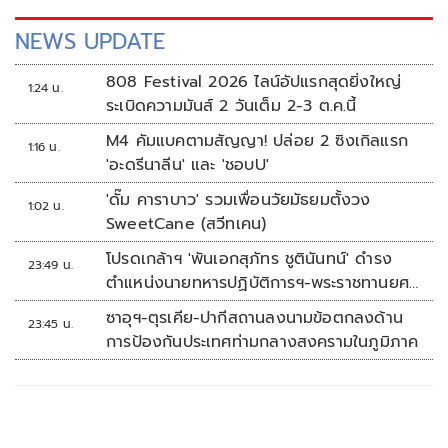
NEWS UPDATE
808 Festival 2026 ไลน์อัปแรกสุดยิ่งใหญ่
1:24 น.
ระเบิดความมันส์ 2 วันเต็ม 2-3 ต.ค.นี้
M4 คัมแบคตามสัญญา! ปล่อย 2 ซิงเกิลแรก
1:16 น.
'อะดรีนาลีน' และ 'ชอบU'
'ดั๊ม คาราบาว' รวมเพื่อนวัยมัธยมตั้งวง
1:02 น.
SweetCane (สวีทเคน)
โปรดเกล้าฯ 'พันเอกสุภัทร ชูตินันทน์' ดำรง
23:49 น.
ตำแหน่งนายทหารปฏิบัติการฯ-พระราชทานยศ
'พลตรี'
ซาอุฯ-ตุรเคีย-ปากีสถานลงนามข้อตกลงด้าน
23:45 น.
การป้องกันประเทศท่ามกลางสงครามในภูมิภาค