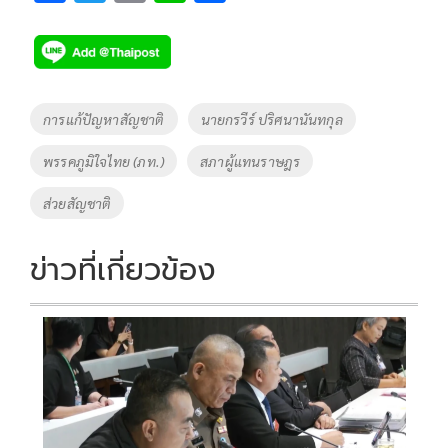
ac
wi
o
n
h
e
tt
p
e
ar
b
er
y
e
o
Li
Tags
การแก้ปัญหาสัญชาติ
นายกรวีร์ ปริศนานันทกุล
o
n
พรรคภูมิใจไทย (ภท.)
สภาผู้แทนราษฎร
k
k
ส่วยสัญชาติ
ข่าวที่เกี่ยวข้อง