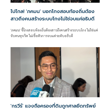
ไปไกล! 'ภคมน' บอกโกงสอบท้องถิ่นต้อง
สาวถึงคนสร้างระบบโกงไม่ใช่จบแค่อธิบดี
'ภคมน' ชี้โกงสอบท้องถิ่นต้องสาวถึงคนสร้างระบบโกง ไม่ใช่แค่
จับคนทุจริต ไม่เชื่อตัวการจบแค่ระดับอธิบดี
'กรวีร์' แจงถือครองที่ดินถูกศาลยึดทรัพย์