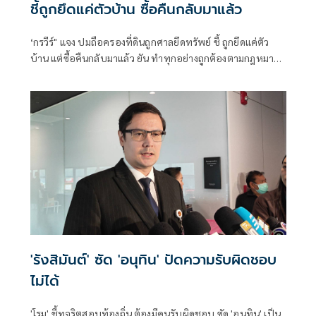
ชี้ถูกยึดแค่ตัวบ้าน ซื้อคืนกลับมาแล้ว
‘กรวีร์" แจง ปมถือครองที่ดินถูกศาลยึดทรัพย์ ชี้ ถูกยึดแค่ตัว
บ้าน แต่ซื้อคืนกลับมาแล้ว ยัน ทำทุกอย่างถูกต้องตามกฎหมาย
ยื่นบัญชีถูกต้องตรวจสอบได้ โต้ปม ‘เนวิน’ นุ่งขาสั้น วอน
แยกแยะ เหตุไปฐานะปธ.สโมสรบุรีรัมย์ ไม่เกี่ยวภูมิใจไทย
'รังสิมันต์' ซัด 'อนุทิน' ปัดความรับผิดชอบ
ไม่ได้
'โรม' ชี้ทุจริตสอบท้องถิ่น ต้องมีคนรับผิดชอบ ซัด 'อนุทิน' เป็น