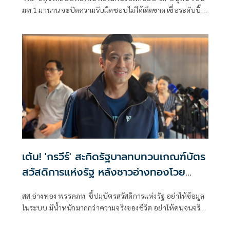
มท.1 มานาน จะปัดความรับผิดชอบไม่ได้เด็ดขาด เชื่อระดับบิ๊ก
ไฟเขียว จนเกิดมหากาพย์ทุจริตพ่วงข้อหาอั้งยี่- อาชญากรรม
ลักษณะอื่น
เต้น! 'กรวีร์' สะกิดรัฐบาลทบทวนเกณฑ์บัตร
สวัสดิการแห่งรัฐ หลังชาวอ่างทองโวย
คนจนจริงถูกคัดออก
สส.อ่างทอง พรรคภท. ชี้ปมบัตรสวัสดิการแห่งรัฐ อย่าให้ข้อมูล
ในระบบ มีน้ำหนักมากกว่าความจริงของชีวิต อย่าให้คนจนจริง
ต้องแพ้หลักเกณฑ์ที่ไม่สะท้อนความเป็นจริง