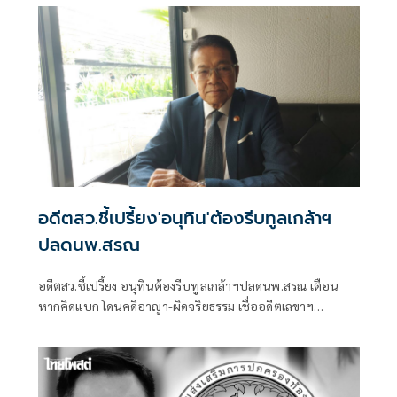
อดีตสว.ชี้เปรี้ยง'อนุทิน'ต้องรีบทูลเกล้าฯ
ปลดนพ.สรณ
อดีตสว.ชี้เปรี้ยง อนุทินต้องรีบทูลเกล้าฯปลดนพ.สรณ เตือน
หากคิดแบก โดนคดีอาญา-ผิดจริยธรรม เชื่ออดีตเลขาฯ
ปธ.กสทช.ชิงลาออกด่วน เพราะได้สัญญาณพิเศษ