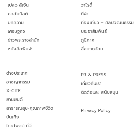
เปลว สีเงิน
วาไรตี้
คอลัมนิสต์
กีฬา
บทความ
ท่องเที่ยว – ศิลปวัฒนธรรม
เศรษฐกิจ
ประชาสัมพันธ์
ข่าวพระราชสำนัก
ภูมิภาค
หนังสือพิมพ์
สิ่งแวดล้อม
ต่างประเทศ
PR & PRESS
อาชญากรรม
เกี่ยวกับเรา
X-CITE
ติดต่อและ สนับสนุน
ยานยนต์
สาธารณสุข-คุณภาพชีวิต
Privacy Policy
บันเทิง
ไทยโพสต์ ทีวี