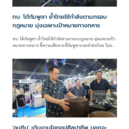
ทบ. โต้กัมพูชา ย้ำไทยใช้กำลังตามกรอบ
กฎหมาย มุ่งเฉพาะเป้าหมายทางทหาร
ทบ. โต้กัมพูชา ย้ำไทยใช้กำลังตามกรอบกฎหมาย มุ่งเฉพาะเป้า
หมายทางทหาร ชี้ความเสียหายที่กัมพูชากระทำต่อไทย ไม่อาจ
ลบล้างด้วยการบิดเบือนข้อมูล
'อนุทิน' เดินงานโอทอปศิลปาชีพ บอกจะ