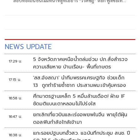
สอบท้องถิ่น ยันไม่มีหน้าที่ดูทีโออาร์ “วรศิษฎ์” ตอก พูดข้อเท็จ
จริงไม่ครบ
NEWS UPDATE
5 จังหวัดภาคเหนือน้ำถล่มอ่วม ปภ.สั่งสำรวจ
17:29 น.
ความเสียหาย บ้านเรือน- พื้นที่เกษตร
'สส.อังสณา' นำทีมพรรคเศรษฐกิจ ช่วยเด็ก
17:15 น.
13 ถูกทำร้ายซ้ำซาก ประสานพม.เข้าคุ้มครอง
ศึกมาตรฐานเหล็ก 5 หมื่นล้านเดือด! ฝ่าย IF
16:58 น.
ซัดมติแบนเตาหลอมไม่โปร่งใส
ยกเลิกเที่ยวบินและเร่งอพยพในจีน พายุไต้ฝุ่น
16:47 น.
ดอลฟินกำลังใกล้เข้ามา
แกะรอยปฐมบทฮั้วสว. แฉบันทึกประชุม สนช. ปี
16:38 น.