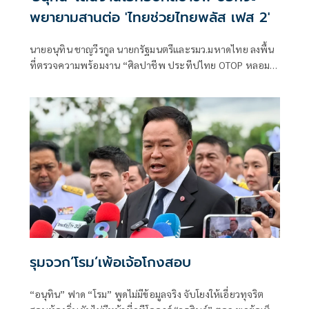
พยายามสานต่อ 'ไทยช่วยไทยพลัส เฟส 2'
นายอนุทิน ชาญวีรกูล นายกรัฐมนตรีและรมว.มหาดไทย ลงพื้น
ที่ตรวจความพร้อมงาน “ศิลปาชีพ ประทีปไทย OTOP หลอม
ดวงใจด้วยพระบารมี” ปี 2569 ซึ่งจัดขึ้นระหว่างวันที่ 8–16
สิงหาคม นี้ ณ อาคารชาเลนเจอร์ 1–3 อิมแพ็ค เมืองทองธานี ซึ่ง
นายกรัฐมนตรีจะเดินทางมาเปิดงานอย่างเป็นทางการ ในวัน
จันทร์ที่ 10 สิงหาคม
รุมจวก‘โรม’เพ้อเจ้อโกงสอบ
“อนุทิน” ฟาด “โรม” พูดไม่มีข้อมูลจริง จับโยงให้เอี่ยวทุจริต