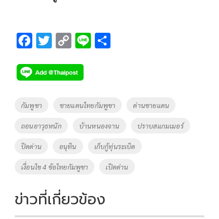
F
T
C
Li
S
ac
wi
o
n
h
e
tt
p
e
ar
b
er
y
e
o
Li
Tags
กัมพูชา
ชายแดนไทยกัมพูชา
ด่านชายแดน
o
n
ถอนอาวุธหนัก
บ้านหนองจาน
ปราบสแกมเมอร์
k
k
ปิดด่าน
อนุทิน
เก็บกู้ทุ่นระเบิด
เงื่อนไข 4 ข้อไทยกัมพูชา
เปิดด่าน
ข่าวที่เกี่ยวข้อง