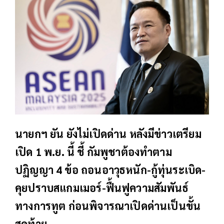
นายกฯ ยัน ยังไม่เปิดด่าน หลังมีข่าวเตรียม
เปิด 1 พ.ย. นี้ ชี้ กัมพูชาต้องทำตาม
ปฏิญญา 4 ข้อ ถอนอาวุธหนัก-กู้ทุ่นระเบิด-
คุยปราบสแกมเมอร์-ฟื้นฟูความสัมพันธ์
ทางการทูต ก่อนพิจารณาเปิดด่านเป็นขั้น
สุดท้าย