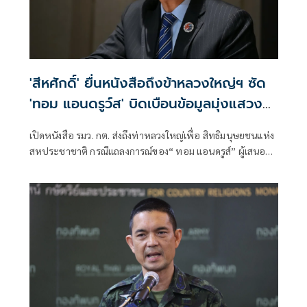
'สีหศักดิ์' ยื่นหนังสือถึงข้าหลวงใหญ่ฯ ซัด
'ทอม แอนดรูว์ส' บิดเบือนข้อมูลมุ่งแสวงหา
ผลประโยชน์ทางการเมือง
เปิดหนังสือ รมว. กต. ส่งถึงท่าหลวงใหญ่เพื่อ สิทธิมนุษยชนแห่ง
สหประชาชาติ กรณีแถลงการณ์ของ“ ทอม แอนดรูส์” ผู้เสนอ
รายงานพิเศษ เกี่ยวกับสถานการณ์สิทธิมนุษชนในกัมพูชา
พาดพิงไทยด้วยข้อมูลที่ไม่ตรงกับความเป็นจริง