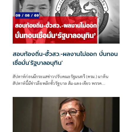
สอบท้องถิ่น-ฮั้วสว.-ผลงานไม่ออก บั่นทอน
เชื่อมั่น'รัฐบาลอนุทิน'
สัปดาห์ก่อนมีกระแสข่าวปรับคณะรัฐมนตรี (ครม.) มาต้น
สัปดาห์นี้มีข่าวลือพลิกขั้วรัฐบาล ส้ม-แดง-เขียว พรรค
ประชาชน พรรคเพื่อไทย และพรรคกล้าธรรม จับมือกัน