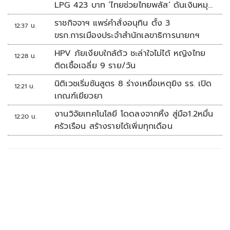
LPG 423 บาท ‘ไทยช่วยไทยพลัส’ ดันเงินหมุน
แสนล้าน
ราชกิจจาฯ แพร่คำสั่งอนุทิน ตั้ง 3
12:37 น.
ขรก.การเมืองประจำสำนักเลขาธิการนายกฯ
HPV ภัยเงียบใกล้ตัว ชะล่าใจไม่ได้ หญิงไทย
12:28 น.
ติดเชื้อเฉลี่ย 9 ราย/วัน
นิติเวชเริ่มชันสูตร 8 ร่างเหยื่อเหตุยิง รร. เปิด
12:21 น.
เกณฑ์เยียวยา
งานวิจัยเทคโนโลยี โดดลงจากหิ้ง สู่มือ1.2หมื่น
12:20 น.
ครัวเรือน สร้างรายได้เพิ่มทุกเดือน