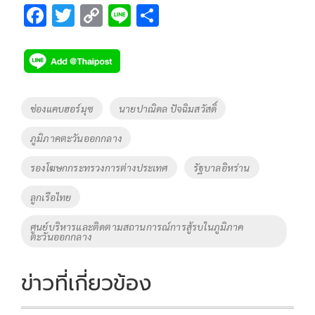
F
T
C
Li
S
ac
wi
o
n
h
e
tt
p
e
ar
b
er
y
e
o
Li
Tags
ช่องแคบฮอร์มุซ
นายปาณิดล ปัจฉิมสวัสดิ์
o
n
ภูมิภาคตะวันออกกลาง
k
k
รองโฆษกกระทรวงการต่างประเทศ
รัฐบาลอิหร่าน
ลูกเรือไทย
ศูนย์บริหารและติดตามสถานการณ์การสู้รบในภูมิภาค
ตะวันออกกลาง
ข่าวที่เกี่ยวข้อง