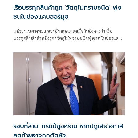
เรือบรรทุกสินค้าถูก 'วัตถุไม่ทราบชนิด' พุ่ง
ชนในช่องแคบฮอร์มุซ
หน่วยงานทางทะเลของอังกฤษแถลงเมื่อวันอังคารว่า เรือ
บรรทุกสินค้าลำหนึ่งถูก "วัตถุไม่ทราบชนิดพุ่งชน" ในช่องแคบฮ
อร์มุซ นอกชายฝั่งโอมาน โดย
รอบที่ล้าน! ทรัมป์ขู่อิหร่าน หากปฏิเสธโอกาส
สุดท้ายอาจถูกตัดหัว