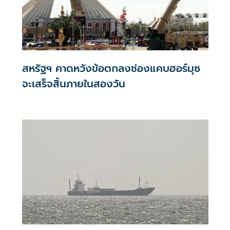
สหรัฐฯ คาดหวังข้อตกลงช่องแคบฮอร์มุซ
จะเสร็จสิ้นภายในสองวัน