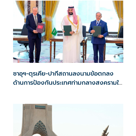
ซาอุฯ-ตุรเคีย-ปากีสถานลงนามข้อตกลง
ด้านการป้องกันประเทศท่ามกลางสงครามใน
ภูมิภาค