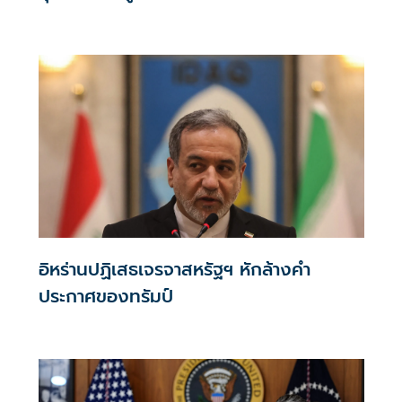
อิหร่านปฏิเสธเจรจาสหรัฐฯ หักล้างคำ
ประกาศของทรัมป์