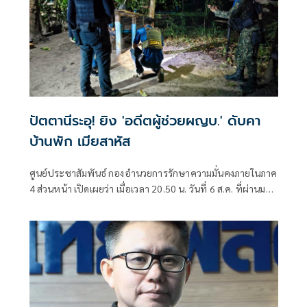
ปัตตานีระอุ! ยิง 'อดีตผู้ช่วยผญบ.' ดับคา
บ้านพัก เมียสาหัส
ศูนย์ประชาสัมพันธ์ กองอำนวยการรักษาความมั่นคงภายในภาค
4 ส่วนหน้า เปิดเผยว่า เมื่อเวลา 20.50 น. วันที่ 6 ส.ค. ที่ผ่านมา
เกิดเหตุคนร้ายไม่ทราบจำนวนใช้อาวุธปืนลอบยิงนายรียะ
อาแว อดีตผู้ช่วยผู้ใหญ่บ้านหมู่ที่ 5