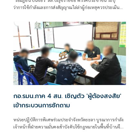
"รอมฎอน ปันจอร์" สส.บัญชีรายชื่อ พรรคประชาชน ระบุ
ว่าการใช้กำลังและการส่งสัญญาณไล่ล่าผู้ก่อเหตุควรประเมิน
ผลกระทบในระดับยุทธศ
กอ.รมน.ภาค 4 สน. เชิญตัว 'ผู้ต้องสงสัย'
เข้ากระบวนการซักถาม
หน่วยปฏิบัติการพิเศษร่วมประจำจังหวัดยะลา บูรณาการกำลัง
เจ้าหน้าที่ฝ่ายความมั่นคงเข้าบังคับใช้กฎหมายในพื้นที่บ้านจือ
แรตาดง