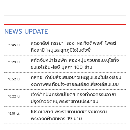
NEWS UPDATE
สุดอาลัย! ภรรยา 'รอง ผอ.กิตติพงศ์' โพสต์
19:45 น.
ถึงสามี 'หนูและลูกภูมิใจในตัวพี่'
สกัดจับหน้าโรงพัก สองหนุ่มควบกระบะบุโรทั่ง
19:29 น.
ขนเฮโรอีน-ไอซ์ มูลค่า 100 ล้าน
กสทช. กำชับสื่อเสนอข่าวเหตุรุนแรงในโรงเรียน
18:52 น.
งดภาพสะเทือนใจ-รายละเอียดเสี่ยงเลียนแบบ
เจ้าฟ้าทีปังกรรัศมีโชติฯ ทรงทำกิจกรรมอาสา
18:22 น.
ปรุงข้าวผัดหมูพระราชทานประชาชน
โปรดเกล้าฯ พระราชทานยศข้าราชการใน
18:19 น.
พระองค์ฝ่ายทหาร 19 นาย