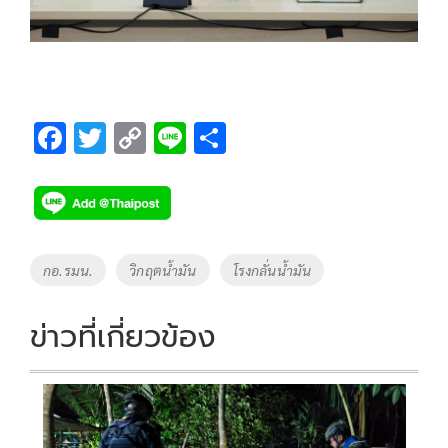
F
T
C
Li
S
ac
wi
o
n
h
e
tt
p
e
ar
b
er
y
e
o
Li
Tags
กอ.รมน.
วิกฤตน้ำมัน
โรงกลั่นน้ำมัน
o
n
k
k
ข่าวที่เกี่ยวข้อง