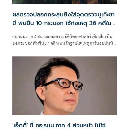
ผลตรวจปลอกกระสุนยิงใส่จุดตรวจบูเก๊ะซา
มี พบปืน 10 กระบอก ใช้ก่อเหตุ 36 คดีใน
พื้นที่นราธิวาส
กอ.รมน.ภาค 4 สน. เผยผลตรวจนิติวิทยาศาสตร์ เชื่อมโยงปืน
14 กระบอกพัวพัน 37 คดี พบหลักฐานโยงเหตุคาร์บอมบ์หน้า
สภ.ตันหยง กับบึ้มรถชาวมาเลย์
'เอ็ดดี้' ชี้ กอ.รมน.ภาค 4 ส่วนหน้า ไม่ใช่