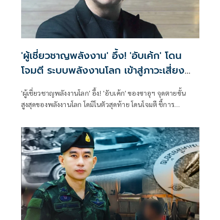
'ผู้เชี่ยวชาญพลังงาน' อึ้ง! 'อับเค้ก' โดน
โจมตี ระบบพลังงานโลก เข้าสู่ภาวะเสี่ยง
ที่สุดในรอบ 50 ปี
'ผู้เชี่ยวชาญพลังงานโลก' อึ้ง! 'อับเค้ก' ของซาอุฯ จุดตายขั้น
สูงสุดของพลังงานโลก โดมิโนตัวสุดท้าย โดนโจมตี ชี้การ
ออกแบบระบบการผลิตแยกน้ำมันดิบใช้เวลาซ่อมแซม 3-5 ปี
หวั่นการขาดแคลนโครงสร้างพลังงานโลกอย่างถาวร เข้าสู่ภาวะ
สุ่มเสี่ยงที่สุดในรอบ 50 ปีอย่างเป็นทางการ