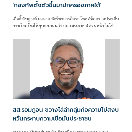
'กองทัพตั้งตัวขึ้นมาปกครองภาคใต้'
เอ็ดดี้ อัษฎางค์ ยมนาค นักวิชาการอิสระ โพสต์ข้อความประเด็น
การเรียกร้องให้ยุบกอ.รมน.ว่า กอ.รมน.ภาค 4 ส่วนหน้า ไม่ใช่
“กองทัพตั้งตัวขึ้นมาปกครองภาคใต้”
สส.รอมฎอน ขวางไล่ล่ากลุ่มก่อความไม่สงบ
หวั่นกระทบความเชื่อมั่นประชาชน