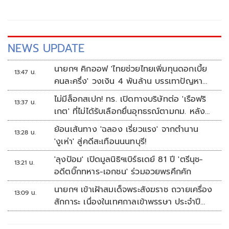
NEWS UPDATE
นายกฯ คิกออฟ 'ไทยช่วยไทยเพิ่มทุนดอกเบี้ย
13:47 น.
คนละครึ่ง' วงเงิน 4 พันล้าน บรรเทาปัญหา
ปากท้อง
ไม่มีล็อกสเปก! ทร. เปิดทางบริษัทต่อ 'เรือฟริ
13:37 น.
เกต' ที่ไม่ได้รับเลือกยื่นอุทธรณ์ตามกม. หลัง
เซ็นอนุมัติเรียบร้อย
ย้อนเส้นทาง 'ฉลอง เรี่ยวแรง' จากตำนาน
13:28 น.
'งูเห่า' สู่คดีสะเทือนนนทบุรี!
'ลุงป้อม' เปิดมูลนิธิฯเบิร์ธเดย์ 81 ปี 'ตรีนุช-
13:21 น.
อดีตบิ๊กทหาร-เอกชน' ร่วมอวยพรคึกคัก
นายกฯ เข้าเฝ้าสมเด็จพระสังฆราช ถวายเครื่อง
13:09 น.
สักการะ เนื่องในเทศกาลเข้าพรรษา ประจำปี
2569