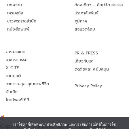
บทความ
ท่องเที่ยว – ศิลปวัฒนธรรม
เศรษฐกิจ
ประชาสัมพันธ์
ข่าวพระราชสำนัก
ภูมิภาค
หนังสือพิมพ์
สิ่งแวดล้อม
ต่างประเทศ
PR & PRESS
อาชญากรรม
เกี่ยวกับเรา
X-CITE
ติดต่อและ สนับสนุน
ยานยนต์
สาธารณสุข-คุณภาพชีวิต
Privacy Policy
บันเทิง
ไทยโพสต์ ทีวี
Copyright© thaipost.net, All rights reserved.,
เราใช้คุกกี้เพื่อพัฒนาประสิทธิภาพ และประสบการณ์ที่ดีในการใช้