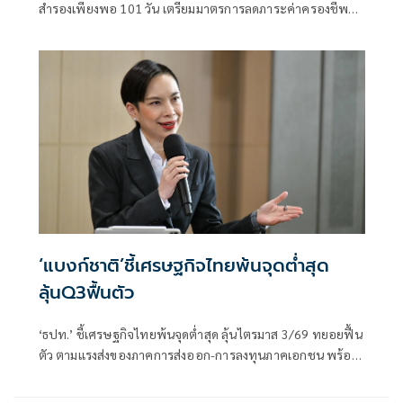
สำรองเพียงพอ 101 วัน เตรียมมาตรการลดภาระค่าครองชีพ
ต่อเนื่อง
‘แบงก์ชาติ’ชี้เศรษฐกิจไทยพ้นจุดต่ำสุด
ลุ้นQ3ฟื้นตัว
‘ธปท.’ ชี้เศรษฐกิจไทยพ้นจุดต่ำสุด ลุ้นไตรมาส 3/69 ทยอยฟื้น
ตัว ตามแรงส่งของภาคการส่งออก-การลงทุนภาคเอกชน พร้อม
รับไทยยังอยู่ในบัญชี Monitoring List ของสหรัฐฯ แต่เข้าเกณฑ์
เพียง 1 ข้อ มีโอกาสหลุดในรอบถัดไป