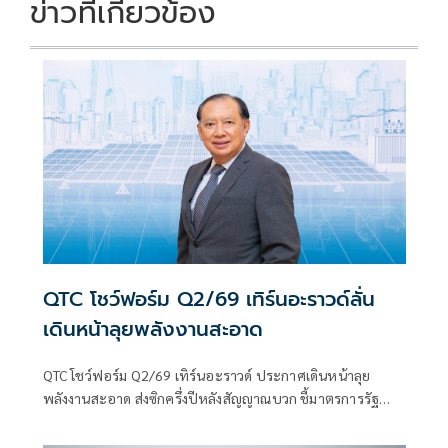
ข่าวที่เกี่ยวข้อง
QTC โชว์ฟอร์ม Q2/69 เทิร์นอะราวด์ลั่น
เดินหน้าลุยพลังงานสะอาด
QTC โชว์ฟอร์ม Q2/69 เทิร์นอะราวด์ ประกาศเดินหน้าลุย
พลังงานสะอาด ส่งซิกครึ่งปีหลังสัญญาณบวก ชี้มาตรการรัฐ
และกระแส Prosumer ดันดีมานด์พุ่ง