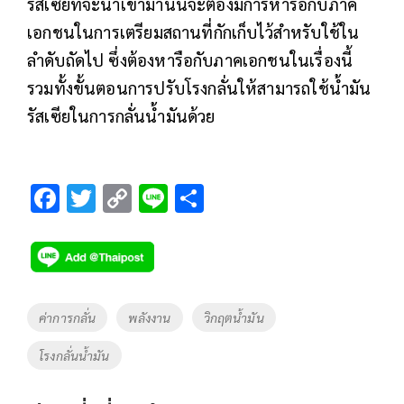
รัสเซียที่จะนำเข้ามานั้นจะต้องมีการหารือกับภาค
เอกชนในการเตรียมสถานที่กักเก็บไว้สำหรับใช้ใน
ลำดับถัดไป ซึ่งต้องหารือกับภาคเอกชนในเรื่องนี้
รวมทั้งขั้นตอนการปรับโรงกลั่นให้สามารถใช้น้ำมัน
รัสเซียในการกลั่นน้ำมันด้วย
F
T
C
Li
S
ac
wi
o
n
h
e
tt
p
e
ar
b
er
y
e
o
Li
Tags
ค่าการกลั่น
พลังงาน
วิกฤตน้ำมัน
o
n
โรงกลั่นน้ำมัน
k
k