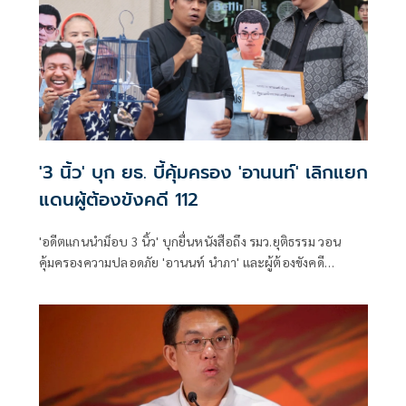
'3 นิ้ว' บุก ยธ. บี้คุ้มครอง 'อานนท์' เลิกแยก
แดนผู้ต้องขังคดี 112
'อดีตแกนนำม็อบ 3 นิ้ว' บุกยื่นหนังสือถึง รมว.ยุติธรรม วอน
คุ้มครองความปลอดภัย 'อานนท์ นำภา' และผู้ต้องขังคดี
การเมือง หลังส่งจดหมายร้องหวั่นถูกแยกแดนเสี่ยงอันตราย