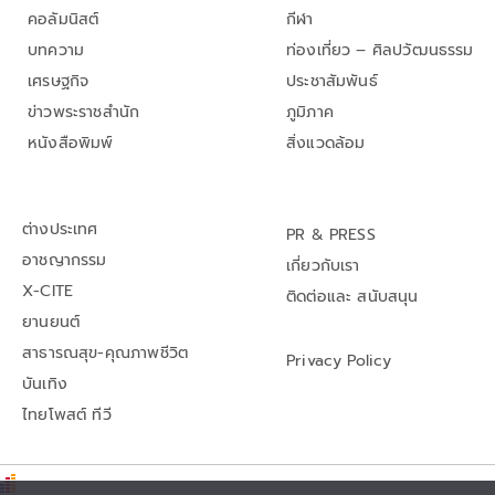
คอลัมนิสต์
กีฬา
บทความ
ท่องเที่ยว – ศิลปวัฒนธรรม
เศรษฐกิจ
ประชาสัมพันธ์
ข่าวพระราชสำนัก
ภูมิภาค
หนังสือพิมพ์
สิ่งแวดล้อม
ต่างประเทศ
PR & PRESS
อาชญากรรม
เกี่ยวกับเรา
X-CITE
ติดต่อและ สนับสนุน
ยานยนต์
สาธารณสุข-คุณภาพชีวิต
Privacy Policy
บันเทิง
ไทยโพสต์ ทีวี