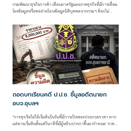
กรมพัฒนาธุรกิจการค้า เตือนภาครัฐและภาคธุรกิจที่มีการเชื่อม
โยงข้อมูลหรือขอถ่ายโอนข้อมูลนิติบุคคลจากกรมฯ ต้องไม่
ละเมิดสิทธิข้อมูลส่วนบุคคล หลังพบว่ามีการนำข้อมูลเผยแพร่
โดยไม่ได้รับอนุญาต เป็นการละเมิดสิทธิตามกฎหมาย PDPA ย้ำ
หากไม่ปฏิบัติตามหรือฝ่าฝืนจะมีความรับผิดทั้งซึ่งมีความผิดทั้ง
ทางแพ่ง ทางอาญา และทางปกครอง
ถอดบทเรียนคดี ป.ป.ช. ชี้มูลอดีตนายก
อบจ.อุบลฯ
"การทุจริตไม่ได้เริ่มต้นในวันที่มีการเปิดซองประกวดราคา หาก
แต่อาจเริ่มต้นตั้งแต่วินาทีที่มีผู้หยิบปากกาขึ้นมากำหนด 'ราคา
กลาง' ของโครงการ"