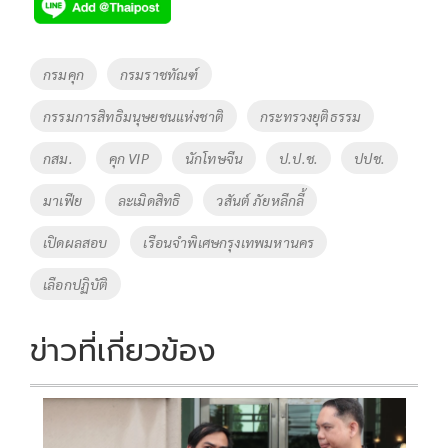
e
tt
p
e
ar
b
er
y
e
o
Li
Tags
กรมคุก
กรมราชทัณฑ์
o
n
กรรมการสิทธิมนุษยชนแห่งชาติ
กระทรวงยุติธรรม
k
k
กสม.
คุก VIP
นักโทษจีน
ป.ป.ช.
ปปช.
มาเฟีย
ละเมิดสิทธิ
วสันต์ ภัยหลีกลี้
เปิดผลสอบ
เรือนจำพิเศษกรุงเทพมหานคร
เลือกปฏิบัติ
ข่าวที่เกี่ยวข้อง