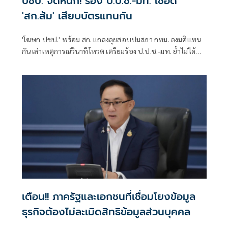
ปชป. จัดหนัก! ร้อง ป.ป.ช.-มท. เชือด
'สก.ส้ม' เสียบบัตรแทนกัน
'โฆษก ปชป.' พร้อม สก. แถลงลุยสอบปมสภา กทม. ลงมติแทน
กัน เล่าเหตุการณ์วินาทีโหวต เตรียมร้อง ป.ป.ช.-มท. ย้ำไม่ได้
กลั่นแกล้งทางการเมือง แต่ต้องร่วมสร้างความโปร่งใส
เตือน!! ภาครัฐและเอกชนที่เชื่อมโยงข้อมูล
ธุรกิจต้องไม่ละเมิดสิทธิข้อมูลส่วนบุคคล