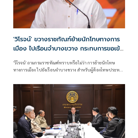
'วิโรจน์' ขวางราชทัณฑ์ย้ายนักโทษทางการ
เมือง ไปเรือนจำบางขวาง กระทบการขอเข้า
ร่วมOECD
'วิโรจน์' ถามกรมราชทัณฑ์ทราบหรือไม่ว่า การย้ายนักโทษ
ทางการเมือง ไปยังเรือนจำบางขวาง สำหรับผู้ต้องโทษประหาร
ชีวิต ระบบนิติรัฐสากลไม่อาจยอมรับได้ อาจกระทบการขอเข้า
ร่วมเป็นสมาชิก OECD ของประเทศไทย กสม.ก็เตือนแล้วว่าจะ
เข้าข่ายละเมิดสิทธิมนุษยชน