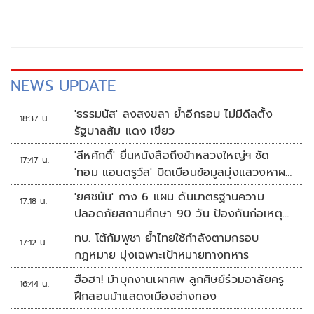
NEWS UPDATE
'ธรรมนัส' ลงสงขลา ย้ำอีกรอบ ไม่มีดีลตั้ง
18:37 น.
รัฐบาลส้ม แดง เขียว
'สีหศักดิ์' ยื่นหนังสือถึงข้าหลวงใหญ่ฯ ซัด
17:47 น.
'ทอม แอนดรูว์ส' บิดเบือนข้อมูลมุ่งแสวงหาผล
ประโยชน์ทางการเมือง
'ยศชนัน' กาง 6 แผน ดันมาตรฐานความ
17:18 น.
ปลอดภัยสถานศึกษา 90 วัน ป้องกันก่อเหตุ
รุนแรง
ทบ. โต้กัมพูชา ย้ำไทยใช้กำลังตามกรอบ
17:12 น.
กฎหมาย มุ่งเฉพาะเป้าหมายทางทหาร
ฮือฮา! ม้าบุกงานเผาศพ ลูกศิษย์ร่วมอาลัยครู
16:44 น.
ฝึกสอนม้าแสดงเมืองอ่างทอง