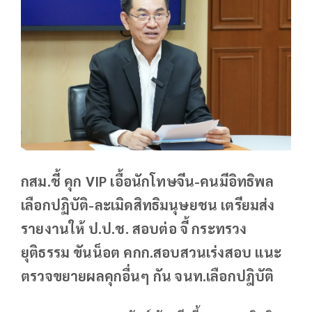
กสม.ชี้ คุก VIP เอื้อนักโทษจีน-คนมีอิทธิพล
เลือกปฏิบัติ-ละเมิดสิทธิมนุษยชน เตรียมส่ง
รายงานให้ ป.ป.ช. สอบต่อ จี้ กระทรวง
ยุติธรรม ขันน็อต คกก.สอบสวนเร่งสอบ แนะ
ตรวจขยายผลคุกอื่นๆ กัน จนท.เลือกปฎิบัติ