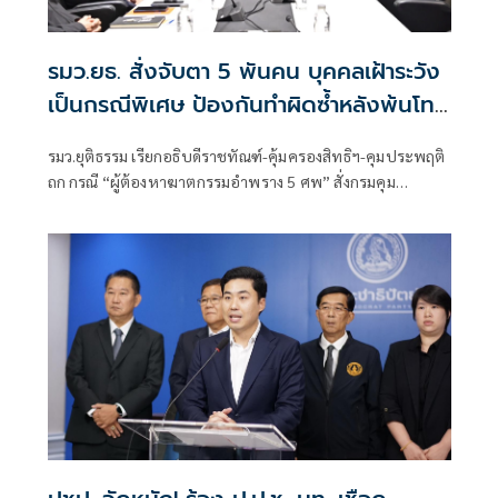
รมว.ยธ. สั่งจับตา 5 พันคน บุคคลเฝ้าระวัง
เป็นกรณีพิเศษ ป้องกันทำผิดซ้ำหลังพ้นโทษ
ลดความเสี่ยงเกิดเหตุร้าย
รมว.ยุติธรรม เรียกอธิบดีราชทัณฑ์-คุ้มครองสิทธิฯ-คุมประพฤติ
ถก กรณี “ผู้ต้องหาฆาตกรรมอำพราง 5 ศพ” สั่งกรมคุม
ประพฤติ เฝ้าระวังกลุ่มเสี่ยง พร้อมบูรณาการมหาดไทย ยก
ระดับมาตรการความปลอดภัยในระดับพื้นที่