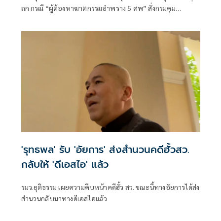
ถก กรณี “ผู้ต้องหาฆาตกรรมอำพราง 5 ศพ” สั่งกรมคุม
ประพฤติ เฝ้าระวังกลุ่มเสี่ยง พร้อมบูรณาการมหาดไทย ยก
ระดับมาตรการความปลอดภัยในระดับพื้นที่
'รุทธพล' รับ 'อัยการ' ส่งสำนวนคดีฮั้วสว.
กลับให้ 'ดีเอสไอ' แล้ว
รมว.ยุติธรรม เผยความคืบหน้าคดีฮั้ว สว. ขณะนี้ทางอัยการได้ส่ง
สำนวนกลับมาทางดีเอสไอแล้ว