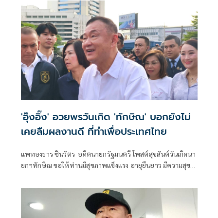
'อุ๊งอิ๊ง' อวยพรวันเกิด 'ทักษิณ' บอกยังไม่
เคยลืมผลงานดี ที่ทำเพื่อประเทศไทย
แพทองธาร ชินวัตร อดีตนายกรัฐมนตรี โพสต์สุขสันต์วันเกิดนา
ยกฯทักษิณ ขอให้ท่านมีสุขภาพแข็งแรง อายุยืนยาว มีความสุข
ในทุกๆวัน