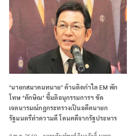
‘นายกสมาคมทนาย’ ค้านติดกำไล EM พัก
โทษ ‘ทักษิณ’ ชี้มติอนุกรรมการฯ ขัด
เจตนารมณ์กฎกระทรวงเป็นอดีตนายก
รัฐมนตรีทำความดี โดนคดีจากรัฐประหาร
8 พ.ค. 2569 – นายนรินท์พงศ์ จินาภักดิ์ นายก