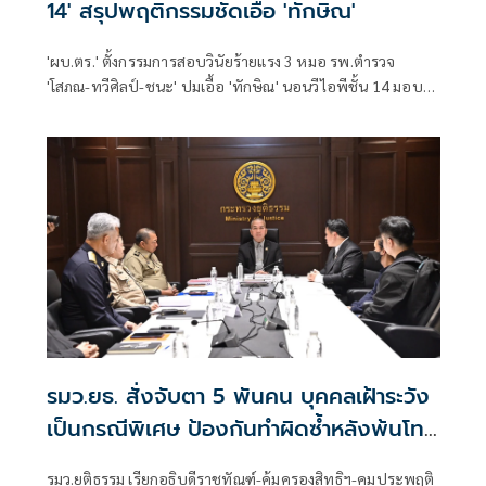
14' สรุปพฤติกรรมชัดเอื้อ 'ทักษิณ'
'ผบ.ตร.' ตั้งกรรมการสอบวินัยร้ายแรง 3 หมอ รพ.ตำรวจ
'โสภณ-ทวีศิลป์-ชนะ' ปมเอื้อ 'ทักษิณ' นอนวีไอพีชั้น 14 มอบ
หมาย 'พล.ต.อ.อิทธิพล' นั่งประธาน เร่งสรุปโดยเร็ว
รมว.ยธ. สั่งจับตา 5 พันคน บุคคลเฝ้าระวัง
เป็นกรณีพิเศษ ป้องกันทำผิดซ้ำหลังพ้นโทษ
ลดความเสี่ยงเกิดเหตุร้าย
รมว.ยุติธรรม เรียกอธิบดีราชทัณฑ์-คุ้มครองสิทธิฯ-คุมประพฤติ