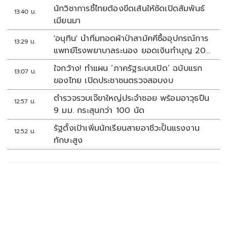
นักวิชาการชี้ไทยต้องขีดเส้นให้ชัดเปิดสัมพันธ์
13:40 น.
เมียนมา
'อนุทิน' นำทีมทอดผ้าป่าสามัคคีซื้ออุปกรณ์การ
13:29 น.
แพทย์โรงพยาบาลระนอง ยอดเงินทำบุญ 20
ล้านบาท
ใจกว้าง! ทำแผน ‘ภาครัฐระบบเปิด’ ฉบับแรก
13:07 น.
ของไทย เปิดประชาชนตรวจสอบงบ
ตำรวจรวบเจ๊ขาใหญ่ประจำซอย พร้อมอาวุธปืน
12:57 น.
9 มม. กระสุนกว่า 100 นัด
รัฐตั้งเป้าเพิ่มนักเรียนสายอาชีวะปั้นแรงงาน
12:52 น.
ทักษะสูง