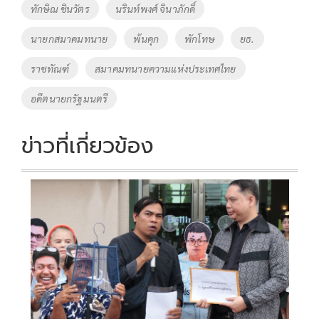
ทักษิณ ชินวัตร
นรินท์พงศ์ จินาภักดิ์
นายกสมาคมทนาย
พ้นคุก
พักโทษ
ยธ.
ราชทัณฑ์
สมาคมทนายความแห่งประเทศไทย
อดีตนายกรัฐมนตรี
ข่าวที่เกี่ยวข้อง