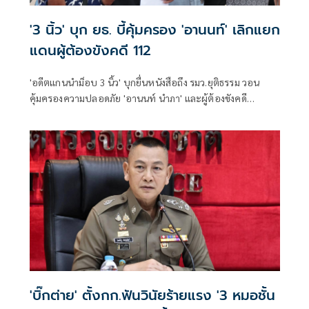
'3 นิ้ว' บุก ยธ. บี้คุ้มครอง 'อานนท์' เลิกแยก
แดนผู้ต้องขังคดี 112
'อดีตแกนนำม็อบ 3 นิ้ว' บุกยื่นหนังสือถึง รมว.ยุติธรรม วอน
คุ้มครองความปลอดภัย 'อานนท์ นำภา' และผู้ต้องขังคดี
การเมือง หลังส่งจดหมายร้องหวั่นถูกแยกแดนเสี่ยงอันตราย
'บิ๊กต่าย' ตั้งกก.ฟันวินัยร้ายแรง '3 หมอชั้น