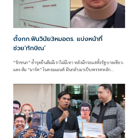
ตั้งกก.ฟันวินัย3หมอตร. แบ่งหน้าที่
ช่วย‘ทักษิณ’
“รักชนก” ย้ำจุดยืนส้มมีเราไม่มีเทา หลังมีกระแสตั้งรัฐบาลเขียว-
แดง-ส้ม “มาร์ค” โนคอมเมนต์ ฝันกลับมาเป็นพรรคหลัก
“ผบ.ตร.” ตั้งกรรมการสอบ