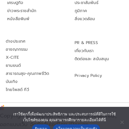
เศรษฐกิจ
ประชาสัมพันธ์
ข่าวพระราชสำนัก
ภูมิภาค
หนังสือพิมพ์
สิ่งแวดล้อม
ต่างประเทศ
PR & PRESS
อาชญากรรม
เกี่ยวกับเรา
X-CITE
ติดต่อและ สนับสนุน
ยานยนต์
สาธารณสุข-คุณภาพชีวิต
Privacy Policy
บันเทิง
ไทยโพสต์ ทีวี
เราใช้คุกกี้เพื่อพัฒนาประสิทธิภาพ และประสบการณ์ที่ดีในการใช้
Copyright© thaipost.net, All rights reserved.,
เว็บไซต์ของคุณ คุณสามารถศึกษารายละเอียดได้ที่นี่
ออกแบบเว็บ จัดทำเว็บไซต์โดย iDesign
ยินยอม
นโยบายความเป็นส่วนตัว