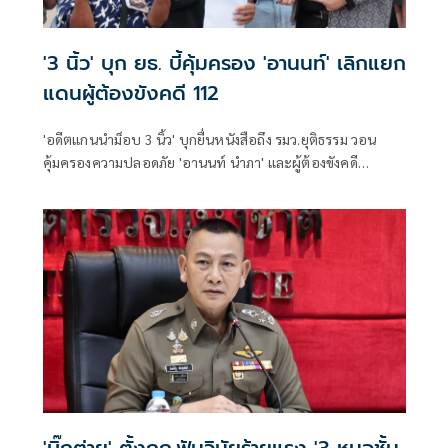
'3 นิ้ว' บุก ยธ. บี้คุ้มครอง 'อานนท์' เลิกแยก
แดนผู้ต้องขังคดี 112
'อดีตแกนนำม็อบ 3 นิ้ว' บุกยื่นหนังสือถึง รมว.ยุติธรรม วอน
คุ้มครองความปลอดภัย 'อานนท์ นำภา' และผู้ต้องขังคดี
การเมือง หลังส่งจดหมายร้องหวั่นถูกแยกแดนเสี่ยงอันตราย