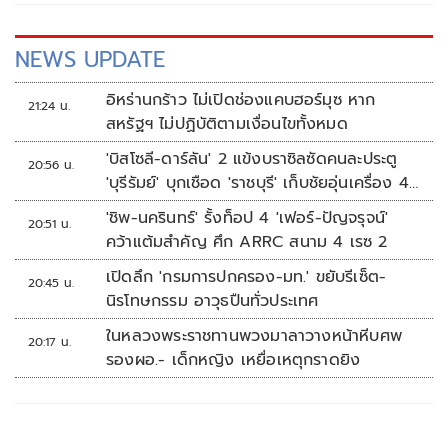
NEWS UPDATE
อิหร่านกร้าว ไม่เปิดช่องแคบฮอร์มุซ หาก
21:24 น.
สหรัฐฯ ไม่ปฏิบัติตามเงื่อนไขทั้งหมด
'บิสโซลี-ดาร์ลัน' 2 แข้งบราซิลซัดคนละประตู
20:56 น.
'บุรีรัมย์' บุกเชือด 'ราชบุรี' เก็บชัยอุ่นเครื่อง 4
นัดรวด
'ชิพ-นครินทร์' รั้งท็อป 4 'เฟอร์-ปัญจรุจน์'
20:51 น.
คว้าแต้มสำคัญ ศึก ARRC สนาม 4 เรซ 2
เปิดลึก 'กรมการปกครอง-มท.' ขยับรีเซ็ต-
20:45 น.
นิรโทษกรรม อาวุธปืนทั่วประเทศ
ในหลวงพระราชทานพวงมาลาวางหน้าหีบศพ
20:17 น.
รองผอ.- เด็กหญิง เหยื่อเหตุกราดยิง