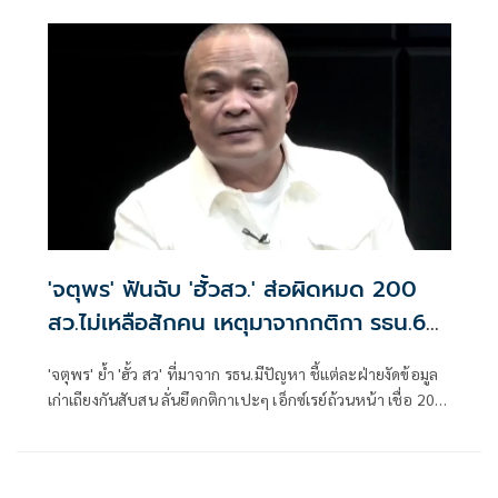
ข่ายอำนาจของพรรคภูมิใจไทย
'จตุพร' ฟันฉับ 'ฮั้วสว.' ส่อผิดหมด 200
สว.ไม่เหลือสักคน เหตุมาจากกติกา รธน.60
เป็นปัญหา
'จตุพร' ย้ำ 'ฮั้ว สว' ที่มาจาก รธน.มีปัญหา ชี้แต่ละฝ่ายงัดข้อมูล
เก่าเถียงกันสับสน ลั่นยึดกติกาเปะๆ เอ็กซ์เรย์ถ้วนหน้า เชื่อ 200
สว.ไม่เหลือสักคน