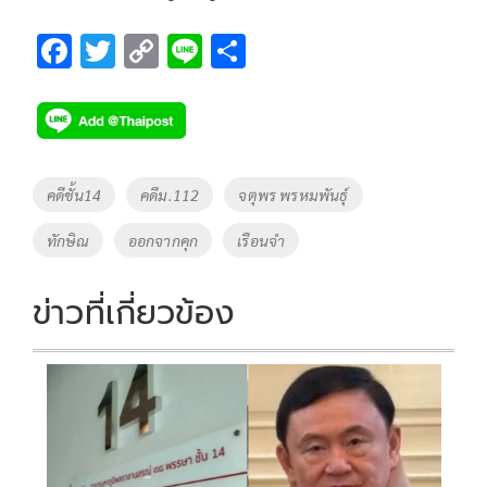
F
T
C
Li
S
ac
wi
o
n
h
e
tt
p
e
ar
b
er
y
e
o
Li
Tags
คดีชั้น14
คดีม.112
จตุพร พรหมพันธุ์
o
n
ทักษิณ
ออกจากคุก
เรือนจำ
k
k
ข่าวที่เกี่ยวข้อง