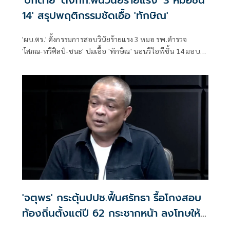
'บิ๊กต่าย' ตั้งกก.ฟันวินัยร้ายแรง '3 หมอชั้น
14' สรุปพฤติกรรมชัดเอื้อ 'ทักษิณ'
'ผบ.ตร.' ตั้งกรรมการสอบวินัยร้ายแรง 3 หมอ รพ.ตำรวจ
'โสภณ-ทวีศิลป์-ชนะ' ปมเอื้อ 'ทักษิณ' นอนวีไอพีชั้น 14 มอบ
หมาย 'พล.ต.อ.อิทธิพล' นั่งประธาน เร่งสรุปโดยเร็ว
'จตุพร' กระตุ้นปปช.ฟื้นศรัทธา รื้อโกงสอบ
ท้องถิ่นตั้งแต่ปี 62 กระชากหน้า ลงโทษให้
เข็ดหลาบ