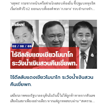
'จตุพร' กระชากหน้าเครือข่ายโกงสอบท้องถิ่น ชี้ปฐมบททุจริต
เริ่มก่อตัวปี 62 ออกแบบตั้งองค์พวก 'ก.กลาง' รวบอำนาจทำ
รมต.เป็นฝ่ายเสียงข้างน้อย กระตุ้น ปปช.รื้อตรวจสอบตั้งแต่ปี
62 จับกุมลงโทษให้เข็ดหลาบ
ไร้ดีลลับแดงเขียวโมนาโก ระวังน้ำเงินสวน
คืนเขี่ยพท.
เสถียรภาพของรัฐบาลอนุทินในวันนี้ ไม่ได้ถูกท้าทายจากตัวเลข
เสียงในสภาเพียงอย่างเดียว หากแต่ถูกทดสอบผ่าน “สงคราม
ข่าวลือ” และความพยายามสร้างภาพความแตกแยกภายในเครือ