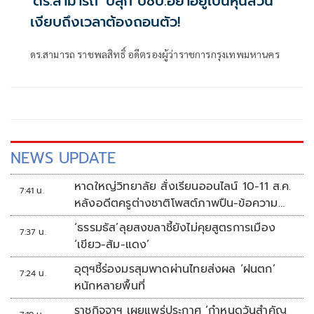
'ดร.สามารถ' ปลุก ปชป.อย่าอยู่เป็นหุ้นส่วน
เงียบถึงเวลาต้องถอนตัว!
ดร.สามารถ ราชพลสิทธิ์ อดีตรองผู้ว่าราชการกรุงเทพมหานคร
NEWS UPDATE
หาดใหญ่วิทยาลัย สั่งเรียนออนไลน์ 10-11 ส.ค.
7:41 น.
หลังอดีตครูต่างชาติโพสต์ภาพปืน-ข้อความ
ข่มขู่
‘ธรรมธัส’ลุยสงขลาชี้ยังไม่คุยสูตรการเมือง
7:37 น.
‘เขียว-ส้ม-แดง’
อุตุฯชี้ร่องมรสุมพาดผ่านไทยส่งผล ‘ฝนตก’
7:24 น.
หนักหลายพื้นที่
ราชกิจจาฯ เผยแพร่ประกาศ ‘กำหนดวันสำคัญ