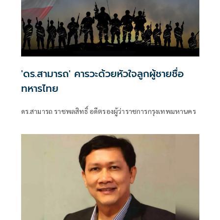
'ดร.สามารถ' คารวะด้วยหัวใจลูกผู้ชายชื่อ
ทหารไทย
ดร.สามารถ ราชพลสิทธิ์ อดีตรองผู้ว่าราชการกรุงเทพมหานคร