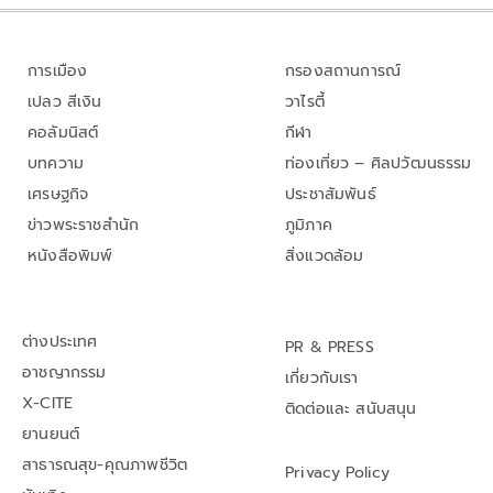
การเมือง
กรองสถานการณ์
เปลว สีเงิน
วาไรตี้
คอลัมนิสต์
กีฬา
บทความ
ท่องเที่ยว – ศิลปวัฒนธรรม
เศรษฐกิจ
ประชาสัมพันธ์
ข่าวพระราชสำนัก
ภูมิภาค
หนังสือพิมพ์
สิ่งแวดล้อม
ต่างประเทศ
PR & PRESS
อาชญากรรม
เกี่ยวกับเรา
X-CITE
ติดต่อและ สนับสนุน
ยานยนต์
สาธารณสุข-คุณภาพชีวิต
Privacy Policy