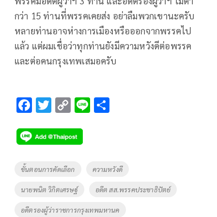
พรรคมีอดีตผู้ว่าฯ 3 ท่าน และอดีตรองผู้ว่าฯ ไม่ต่ำ
กว่า 15 ท่านที่พรรคเคยส่ง อย่าลืมพวกเขานะครับ
หลายท่านอาจห่างการเมืองหรือออกจากพรรคไป
แล้ว แต่ผมเชื่อว่าทุกท่านยังมีความหวังดีต่อพรรค
และต่อคนกรุงเทพเสมอครับ
F
T
C
Li
S
ac
wi
o
n
h
e
tt
p
e
ar
b
er
y
e
o
Li
Tags
ขั้นตอนการคัดเลือก
ความหวังดี
o
n
นายพนิต วิกิตเศรษฐ์
อดีต สส.พรรคประชาธิปัตย์
k
k
อดีตรองผู้ว่าราชการกรุงเทพมหานค