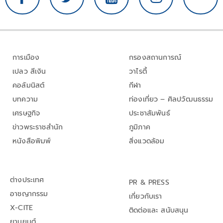
การเมือง
กรองสถานการณ์
เปลว สีเงิน
วาไรตี้
คอลัมนิสต์
กีฬา
บทความ
ท่องเที่ยว – ศิลปวัฒนธรรม
เศรษฐกิจ
ประชาสัมพันธ์
ข่าวพระราชสำนัก
ภูมิภาค
หนังสือพิมพ์
สิ่งแวดล้อม
ต่างประเทศ
PR & PRESS
อาชญากรรม
เกี่ยวกับเรา
X-CITE
ติดต่อและ สนับสนุน
ยานยนต์