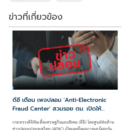
ข่าวที่เกี่ยวข้อง
ดีอี เตือน เพจปลอม 'Anti-Electronic
Fraud Center' สวมรอย ตม. เปิดให้
ติดตามรับเงินคืนจาก 'สแกมเมอร์' ระวัง
กระทรวงดิจิทัลเพื่อเศรษฐกิจและสังคม (ดีอี) โดยศูนย์ต่อต้าน
สูญเงิน-ข้อมูลส่วนบุคคล
ข่าวปลอมประเทศไทย (AFNC) เปิดเผยถึงผลการมอนิเตอร์และ