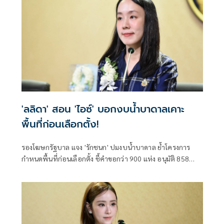
'ลลิดา' สอน 'ไอซ์' บอกงบน้ำบาดาลเคาะ
พื้นที่ก่อนเลือกตั้ง!
รองโฆษกรัฐบาล แจง 'รักชนก' ปมงบน้ำบาดาล ย้ำโครงการ
กำหนดพื้นที่ก่อนเลือกตั้ง ชี้คำขอกว่า 900 แห่ง อนุมัติ 858
แห่งตามหลักเกณฑ์ ไม่ใช่จัดสรรตามการเมือง