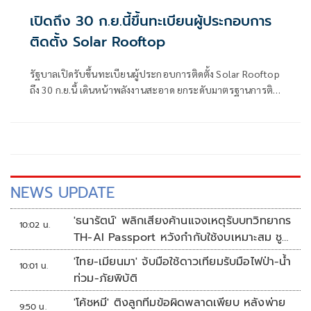
เปิดถึง 30 ก.ย.นี้ขึ้นทะเบียนผู้ประกอบการ
ติดตั้ง Solar Rooftop
รัฐบาลเปิดรับขึ้นทะเบียนผู้ประกอบการติดตั้ง Solar Rooftop
ถึง 30 ก.ย.นี้ เดินหน้าพลังงานสะอาด ยกระดับมาตรฐานการติด
ตั้งเพื่อความปลอดภัยของประชาชน
NEWS UPDATE
'ธนารัตน์' พลิกเสียงค้านแจงเหตุรับบทวิทยากร
10:02 น.
TH-AI Passport หวังกำกับใช้งบเหมาะสม ชู
จุดเด่นคนไทยได้ใช้ AI ระดับโปร ลดเหลื่อมล้ำ
'ไทย-เมียนมา' จับมือใช้ดาวเทียมรับมือไฟป่า-น้ำ
10:01 น.
ทางเทคโนโลยี เซฟงบไปกว่า900ล้าน เชื่อหาก
ท่วม-ภัยพิบัติ
ใช้เต็มที่เอกชนขาดทุนย่อยยับ
'โค้ชหมี' ติงลูกทีมข้อผิดพลาดเพียบ หลังพ่าย
9:50 น.