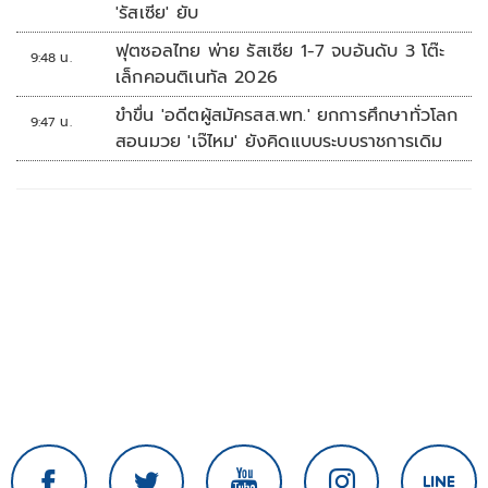
'รัสเซีย' ยับ
ฟุตซอลไทย พ่าย รัสเซีย 1-7 จบอันดับ 3 โต๊ะ
9:48 น.
เล็กคอนติเนทัล 2026
ขำขื่น 'อดีตผู้สมัครสส.พท.' ยกการศึกษาทั่วโลก
9:47 น.
สอนมวย 'เจ๊ไหม' ยังคิดแบบระบบราชการเดิม