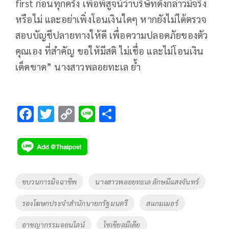
first ก่อนทุกครั้ง เพื่อพิสูจน์ว่าบริษัทดังกล่าวมีจริง
หรือไม่ และอย่าเพิ่งโอนเงินใดๆ หากยังไม่ได้ตรวจ
สอบบัญชีปลายทางให้ดี เพื่อความปลอดภัยของตัว
คุณเอง ที่สำคัญ ขอให้มีสติ ไม่เชื่อ และไม่โอนเงิน
เด็ดขาด” นางสาวพลอยทะเล ย้ำ
F
T
C
Li
S
ac
wi
o
n
h
e
tt
p
e
ar
b
er
y
e
o
Li
Tags
ขบวนการมิจฉาชีพ
นางสาวพลอยทะเล ลักษมีแสงจันทร์
o
n
รองโฆษกประจำสำนักนายกรัฐมนตรี
สแกมเมอร์
k
k
อาชญากรรมออนไลน์
โซเชียลมีเดีย