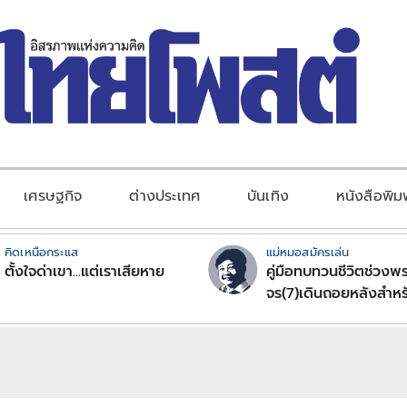
เศรษฐกิจ
ต่างประเทศ
บันเทิง
หนังสือพิม
คิดเหนือกระแส
แม่หมอสมัครเล่น
ตั้งใจด่าเขา...แต่เราเสียหาย
คู่มือทบทวนชีวิตช่วงพร
จร(7)เดินถอยหลังสำหร
ลัคนาราศีตอนที่2