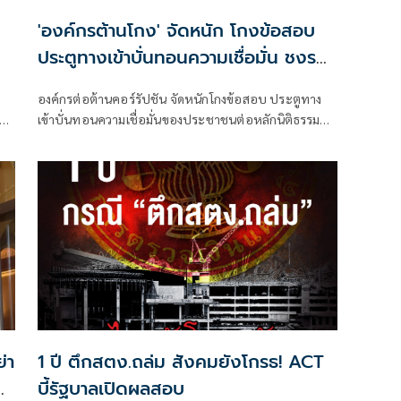
'องค์กรต้านโกง' จัดหนัก โกงข้อสอบ
ประตูทางเข้าบั่นทอนความเชื่อมั่น ชงรบ.
4 ข้อ เร่งด่วน
ง
องค์กรต่อต้านคอร์รัปชัน จัดหนักโกงข้อสอบ ประตูทาง
าย
เข้าบั่นทอนความเชื่อมั่นของประชาชนต่อหลักนิติธรรม
้อม
อย่างร้ายแรง จี้รัฐบาลหาคนผิดมาลงโทษอย่างไม่ไว้หน้า
ปิดช่องโหว่ของการโกงในอนาคต ยกระดับเป็นวาระแห่ง
ชาติ
่า
1 ปี ตึกสตง.ถล่ม สังคมยังโกรธ! ACT
บี้รัฐบาลเปิดผลสอบ