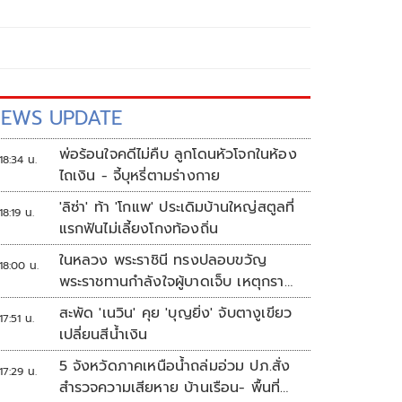
EWS UPDATE
พ่อร้อนใจคดีไม่คืบ ลูกโดนหัวโจกในห้อง
18:34 น.
ไถเงิน - จี้บุหรี่ตามร่างกาย
'ลิซ่า' ท้า 'โกแพ' ประเดิมบ้านใหญ่สตูลที่
18:19 น.
แรกฟันไม่เลี้ยงโกงท้องถิ่น
ในหลวง พระราชินี ทรงปลอบขวัญ
18:00 น.
พระราชทานกำลังใจผู้บาดเจ็บ เหตุกราด
ยิง รร.เทพศิรินทร์นนทบุรี
สะพัด 'เนวิน' คุย 'บุญยิ่ง' จับตางูเขียว
17:51 น.
เปลี่ยนสีน้ำเงิน
5 จังหวัดภาคเหนือน้ำถล่มอ่วม ปภ.สั่ง
17:29 น.
สำรวจความเสียหาย บ้านเรือน- พื้นที่