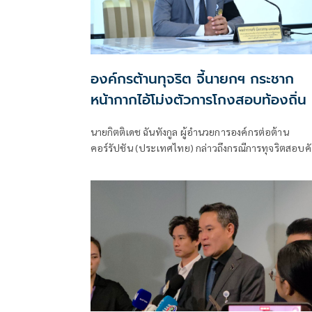
องค์กรต้านทุจริต จี้นายกฯ กระชาก
หน้ากากไอ้โม่งตัวการโกงสอบท้องถิ่น
นายกิตติเดช ฉันทังกูล ผู้อำนวยการองค์กรต่อต้าน
คอร์รัปชัน (ประเทศไทย) กล่าวถึงกรณีการทุจริตสอบค
เลือกเป็นข้าราชการและพนักงานส่วนท้องถิ่น ว่า ะเป็น
เรื่องใหญ่ของโครงสร้างภาครัฐไทย ที่เปิดเผยความเน่าเ
ของการทุจริตในภาครัฐ ลงถึงระดับการรับคนเข้ามาเป็น
ข้าราชการท้องถิ่นทั่วประเทศ เรียก 1.5หมื่นคน แต่โกง
แล้ว 5,900 คน หรือ 1 ใน 3 ทุจริตแน่นอน และอาจมีเพิ่ม
ทั้งนี้เป็นสิ่งที่ต้องตั้งคำถามคือ นำเงินที่ไหนมาจ่าย ยืม
คนในครอบครัว หากคนในครอบครัวรู้ว่านำไปซื้อตำแห
เท่ากับว่าสนับสนุนการโกงให้เกิดขึ้น