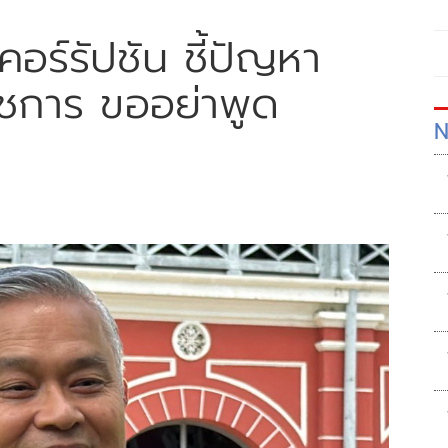
อร์รัปชัน ชี้ปัญหา
ชการ ขออย่าพูด
N