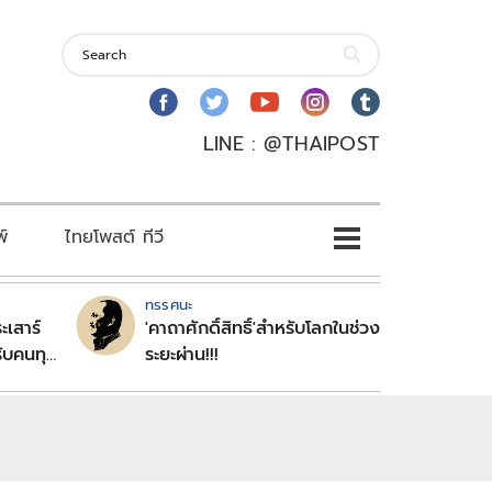
LINE : @THAIPOST
พ์
ไทยโพสต์ ทีวี
ทรรศนะ
ะเสาร์
'คาถาศักดิ์สิทธิ์'สำหรับโลกในช่วง
ับคนทุก
ระยะผ่าน!!!