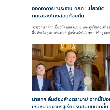
ออกอาการ! 'ประธาน กสถ.' เบี้ยวนัด
กมธ.แจงโกงสอบท้องถิ่น
'ประธาน กสถ.' เบี้ยวนัด กมธ.ป.ป.ช. แจงทุจริตสอบท้อ
ถิ่น อ้างติดธุระ 'อาสพลธ์' ขู่ครั้งหน้าไม่มาเจอ 'ใช้กฎหม
เหล็กสั่งเรียกตัว' ด้านผู้บริหาร มศว ตบเท้าเข้าชี้แจง พร
เปิดทุกเรื่องในเวทีนี้
นายกฯ ลั่นต้องล้างตราบาป จากนี้ไปอย
ให้มีหน่วยงานรัฐเรียกรับสินบนเกิดขึ้น