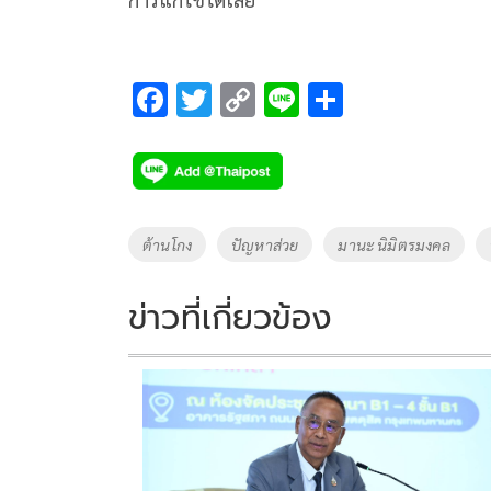
F
T
C
Li
S
ac
wi
o
n
h
e
tt
p
e
ar
b
er
y
e
o
Li
Tags
ต้านโกง
ปัญหาส่วย
มานะ นิมิตรมงคล
o
n
k
k
ข่าวที่เกี่ยวข้อง