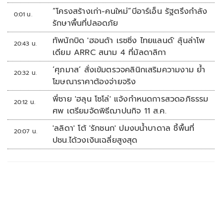
“โครงสร้างเก่า-คนใหม่”บีอาร์เอ็น รัฐตรึงกำลัง
0:01 น.
รักษาพื้นที่ปลอดภัย
ทัพนักบิด 'ฮอนด้า เรซซิ่ง ไทยแลนด์' ลุ้นล่าโพ
20:43 น.
เดียม ARRC สนาม 4 ที่มัลดาลิกา
‘ศุภมาส’ สั่งเข้มตรวจคลินิกเสริมความงาม ย้ำ
20:32 น.
โฆษณาราคาต้องจ่ายจริง
พี่ชาย 'ฮลุน โซโล่' แจ้งกำหนดการสวดอภิธรรม
20:12 น.
ศพ เตรียมจัดพิธีฌาปนกิจ 11 ส.ค.
'ลลิดา' โต้ 'รักชนก' ปมงบน้ำบาดาล ชี้พื้นที่
20:07 น.
ปชน.ได้วงเงินเฉลี่ยสูงสุด