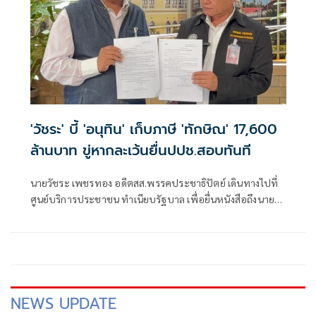
'วัชระ' บี้ 'อนุทิน' เก็บภาษี 'ทักษิณ' 17,600
ล้านบาท ขู่หากละเว้นยื่นปปช.สอบทันที
นายวัชระ เพชรทอง อดีตสส.พรรคประชาธิปัตย์ เดินทางไปที่
ศูนย์บริการประชาชน ทำเนียบรัฐบาล เพื่อยื่นหนังสือถึงนาย
อนุทิน ชาญวีระกูล นายกรัฐมนตรี เรื่อง ขอให้ปฏิบัติหน้าที่ตาม
กฎหมายติดตามภาษีที่ต้องชำระเพิ่มเติมของนายทักษิณ ชินวัตร
NEWS UPDATE