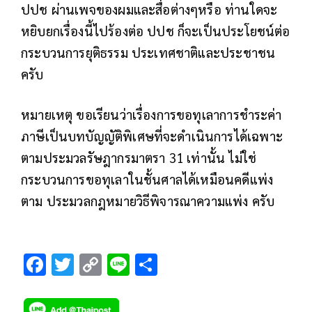
ปปช ผ่านเพจของผมและสื่อต่างๆหรือ ท่านใดจะ
หยิบยกเรื่องนี้ไปร้องต่อ ปปช ก็จะเป็นประโยชน์ต่อ
กระบวนการยุติธรรม ประเทศชาติและประชาชน
ครับ
หมายเหตุ ขอเรียนว่าเรื่องการขอทุเลาการชำระค่า
ภาษีเป็นบทบัญญัติพิเศษที่จะดำเนินการได้เฉพาะ
ตามประมวลรัษฎากรมาตรา 31 เท่านั้น ไม่ใช่
กระบวนการขอทุเลาในชั้นศาลได้เหมือนคดีแพ่ง
ตาม ประมวลกฎหมายวิธีพิจารณาความแพ่ง ครับ
F
T
C
Li
S
ac
wi
o
n
h
e
tt
p
e
ar