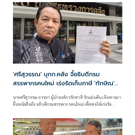
ว่าตามที่ท่านมีหนังสือฉบับลงวันที่ 18 พ.ค. 2569 เรียนรัฐมนตรี
ว่าการกระทรวงการคลัง เพื่อขอให้ปฏิบัติหน้าที่
'ศรีสุวรรณ' บุกก.คลัง จี้อธิบดีกรม
สรรพากรคนใหม่ เร่งรัดเก็บภาษี 'ทักษิณ'
1.7หมื่นล้าน
นายศรีสุวรรณ จรรยา ผู้นำองค์กรรักชาติ รักแผ่นดิน เดินทางมา
ยื่นหนังสือถึง อธิบดีกรมสรรพากรคนใหม่ เพื่อขอให้เร่งรัด
ดำเนินการตั้งเจ้าพนักงานบังคับคดีเพื่อเรียกเก็บภาษีรายได้
บุคคลธรรมดาจากนายทักษิณ ชินวัตร พร้อมเบี้ยปรับเงินเพิ่มให้
แก่กรมสรรพากรกว่า 1.76 หมื่นล้านบาท