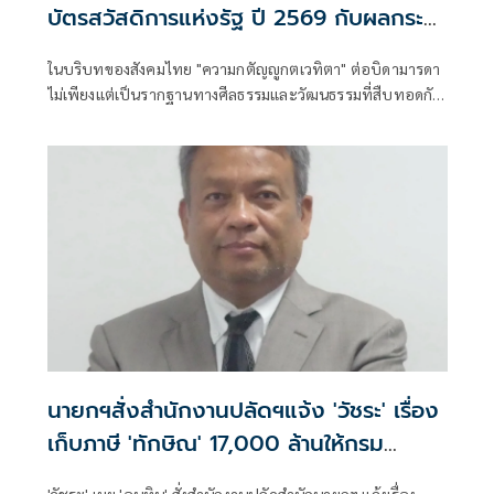
บัตรสวัสดิการแห่งรัฐ ปี 2569 กับผลกระ
ทบของกฎหมายลูกกตัญญู
ในบริบทของสังคมไทย "ความกตัญญูกตเวทิตา" ต่อบิดามารดา
ไม่เพียงแต่เป็นรากฐานทางศีลธรรมและวัฒนธรรมที่สืบทอดกัน
มาอย่างยาวนาน หากแต่ในปัจจุบัน ค่านิยมดังกล่าวได้ถูกยก
ระดับและบูรณาการเข้าสู่ระบบกฎหมายและนโยบายสาธารณะ
ของรัฐอย่างเป็นรูปธรรม
นายกฯสั่งสำนักงานปลัดฯแจ้ง 'วัชระ' เรื่อง
เก็บภาษี 'ทักษิณ' 17,000 ล้านให้กรม
สรรพากรแล้ว
'วัชระ' เผย 'อนุทิน' สั่งสำนักงานปลัดสำนักนายกฯ แจ้งเรื่อง