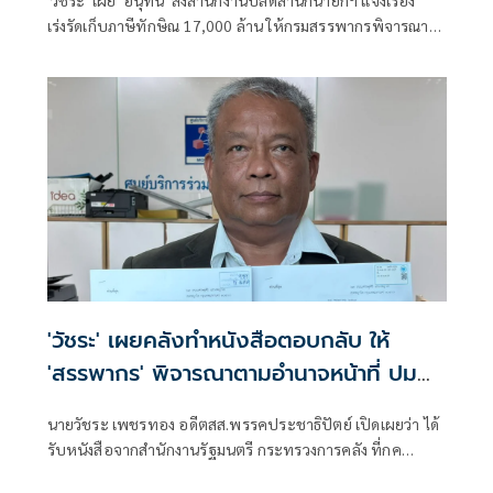
เร่งรัดเก็บภาษีทักษิณ 17,000 ล้าน ให้กรมสรรพากรพิจารณา
แล้ว บี้ 'ทักษิณ' ทำตามคำพิพากษาคนจะชื่นชมว่ามีเกียรติ
เคารพกฎหมาย
'วัชระ' เผยคลังทำหนังสือตอบกลับ ให้
'สรรพากร' พิจารณาตามอำนาจหน้าที่ ปม
ทวงหนี้ทักษิณ 1.7 หมื่นล้าน
นายวัชระ เพชรทอง อดีตสส.พรรคประชาธิปัตย์ เปิดเผยว่า ได้
รับหนังสือจากสำนักงานรัฐมนตรี กระทรวงการคลัง ที่กค
0102/1592 ลงวันที่ 22 พ.ค.2569 ถึงนายวัชระ เพชรทอง ระบุ