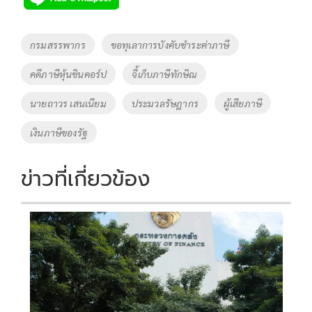
b
er
y
e
o
Li
Tags
กรมสรรพากร
ขอทุเลาการบังคับชำระค่าภาษี
o
n
คดีภาษีหุ้นชินคอร์ป
จี้เก็บภาษีทักษิณ
k
k
นายถาวร เสนเนียม
ประมวลรัษฎากร
ผู้เสียภาษี
เงินภาษีของรัฐ
ข่าวที่เกี่ยวข้อง