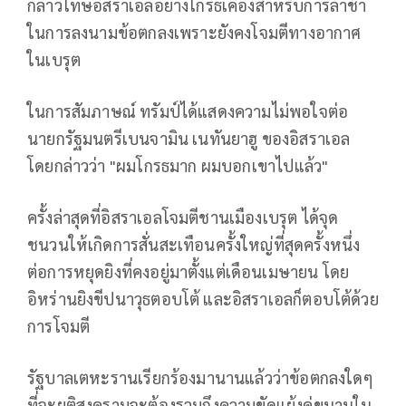
กล่าวโทษอิสราเอลอย่างโกรธเคืองสำหรับการล่าช้า
ในการลงนามข้อตกลงเพราะยังคงโจมตีทางอากาศ
ในเบรุต
ในการสัมภาษณ์ ทรัมป์ได้แสดงความไม่พอใจต่อ
นายกรัฐมนตรีเบนจามิน เนทันยาฮู ของอิสราเอล
โดยกล่าวว่า "ผมโกรธมาก ผมบอกเขาไปแล้ว"
ครั้งล่าสุดที่อิสราเอลโจมตีชานเมืองเบรุต ได้จุด
ชนวนให้เกิดการสั่นสะเทือนครั้งใหญ่ที่สุดครั้งหนึ่ง
ต่อการหยุดยิงที่คงอยู่มาตั้งแต่เดือนเมษายน โดย
อิหร่านยิงขีปนาวุธตอบโต้ และอิสราเอลก็ตอบโต้ด้วย
การโจมตี
รัฐบาลเตหะรานเรียกร้องมานานแล้วว่าข้อตกลงใดๆ
ที่จะยุติสงครามจะต้องรวมถึงความขัดแย้งคู่ขนานใน