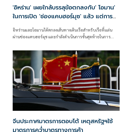
'อิหร่าน' เผยใกล้บรรลุข้อตกลงกับ' โอมาน'
ในการเปิด 'ช่องแคบฮอร์มุซ' แล้ว แต่การ
เปิดขึ้นอยู่กับสหรัฐฯ
อิหร่านและโอมานได้ตกลงเส้นทางเดินเรือสำหรับเรือที่แล่น
ผ่านช่องแคบฮอร์มุซ และกำลังดำเนินการขั้นสุดท้ายในการ
บริหารจัดการเส้นทางเดินเรือยุทธศาสตร์นี้ร่วมกัน เตหะราน
กล่าวเมื่อวันพุธที่ผ่านมา แม้ว่าเหตุการณ์ด้านความมั่นคงล่าสุด
จะเน้นย้ำถึงความเสี่ยงที่ยังคงมีอยู่สำหรับการขนส่งทางเรือใน
ภูมิภาคก็ตาม
จีนประกาศมาตรการตอบโต้ เหตุสหรัฐฯใช้
มาตรการคว่ำบาตรทางการค้า