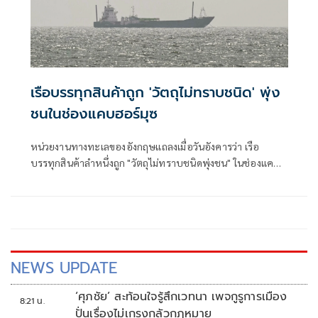
เรือบรรทุกสินค้าถูก 'วัตถุไม่ทราบชนิด' พุ่ง
ชนในช่องแคบฮอร์มุซ
หน่วยงานทางทะเลของอังกฤษแถลงเมื่อวันอังคารว่า เรือ
บรรทุกสินค้าลำหนึ่งถูก "วัตถุไม่ทราบชนิดพุ่งชน" ในช่องแคบฮ
อร์มุซ นอกชายฝั่งโอมาน โดย
NEWS UPDATE
‘ศุภชัย’ สะท้อนใจรู้สึกเวทนา เพจกูรูการเมือง
8:21 น.
ปั่นเรื่องไม่เกรงกลัวกฎหมาย