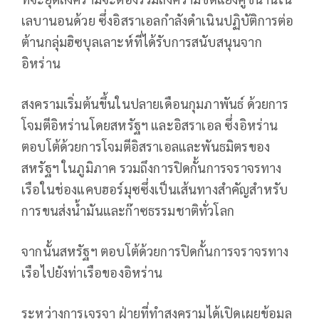
เลบานอนด้วย ซึ่งอิสราเอลกำลังดำเนินปฏิบัติการต่อ
ต้านกลุ่มฮิซบุลเลาะห์ที่ได้รับการสนับสนุนจาก
อิหร่าน
สงครามเริ่มต้นขึ้นในปลายเดือนกุมภาพันธ์ ด้วยการ
โจมตีอิหร่านโดยสหรัฐฯ และอิสราเอล ซึ่งอิหร่าน
ตอบโต้ด้วยการโจมตีอิสราเอลและพันธมิตรของ
สหรัฐฯ ในภูมิภาค รวมถึงการปิดกั้นการจราจรทาง
เรือในช่องแคบฮอร์มุซซึ่งเป็นเส้นทางสำคัญสำหรับ
การขนส่งน้ำมันและก๊าซธรรมชาติทั่วโลก
จากนั้นสหรัฐฯ ตอบโต้ด้วยการปิดกั้นการจราจรทาง
เรือไปยังท่าเรือของอิหร่าน
ระหว่างการเจรจา ฝ่ายที่ทำสงครามได้เปิดเผยข้อมูล