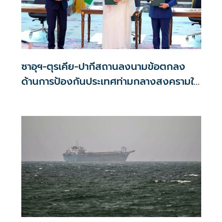
ซาอุฯ-ตุรเคีย-ปากีสถานลงนามข้อตกลง
ด้านการป้องกันประเทศท่ามกลางสงครามใน
ภูมิภาค