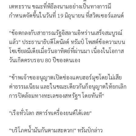
เตหะราน ขณะที่พิธีลงนามอย่างเป็นทางการมี
กำหนดจัดขึ้นในวันที่ 19 มิถุนายน ที่สวิตเซอร์แลนด์
"ข้อตกลงกับสาธารณรัฐอิสลามอิหร่านเสร็จสมบูรณ์
แล้ว" ประธานาธิบดีโดนัลด์ ทรัมป์ โพสต์ข้อความบน
โซเชียลมีเดียเมื่อวันอาทิตย์ที่ผ่านมา เนื่องในโอกาส
วันเกิดครบรอบ 80 ปีของตนเอง
"ข้าพเจ้าขออนุญาตเปิดช่องแคบฮอร์มุซโดยไม่เสีย
ค่าธรรมเนียม และในขณะเดียวกันก็อนุญาตให้ยกเลิก
การปิดล้อมทางทะเลของสหรัฐฯ โดยทันที"
"เรือทั่วโลก สตาร์ทเครื่องยนต์ได้เลย"
"บริโภคน้ำมันกันตามสะดวก!" ทรัมป์กล่าว