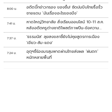
อดีตบิ๊กข่าวกรอง ของขึ้น! ซัดปมบีบไทยรื้อรั้ว
8:00 น.
ชายแดน ‘มันเรื่องอะไรของมึง’
หาดใหญ่วิทยาลัย สั่งเรียนออนไลน์ 10-11 ส.ค.
7:41 น.
หลังอดีตครูต่างชาติโพสต์ภาพปืน-ข้อความ
ข่มขู่
'ธรรมนัส' ลุยสงขลาชี้ยังไม่คุยสูตรการเมือง
7:37 น.
'เขียว-ส้ม-แดง'
อุตุฯชี้ร่องมรสุมพาดผ่านไทยส่งผล ‘ฝนตก’
7:24 น.
หนักหลายพื้นที่