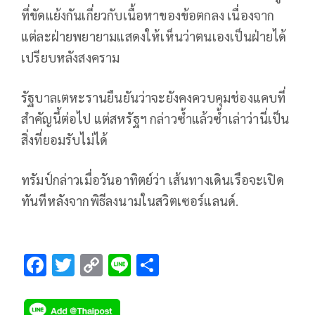
ที่ขัดแย้งกันเกี่ยวกับเนื้อหาของข้อตกลง เนื่องจาก
แต่ละฝ่ายพยายามแสดงให้เห็นว่าตนเองเป็นฝ่ายได้
เปรียบหลังสงคราม
รัฐบาลเตหะรานยืนยันว่าจะยังคงควบคุมช่องแคบที่
สำคัญนี้ต่อไป แต่สหรัฐฯ กล่าวซ้ำแล้วซ้ำเล่าว่านี่เป็น
สิ่งที่ยอมรับไม่ได้
ทรัมป์กล่าวเมื่อวันอาทิตย์ว่า เส้นทางเดินเรือจะเปิด
ทันทีหลังจากพิธีลงนามในสวิตเซอร์แลนด์.
F
T
C
Li
S
ac
wi
o
n
h
e
tt
p
e
ar