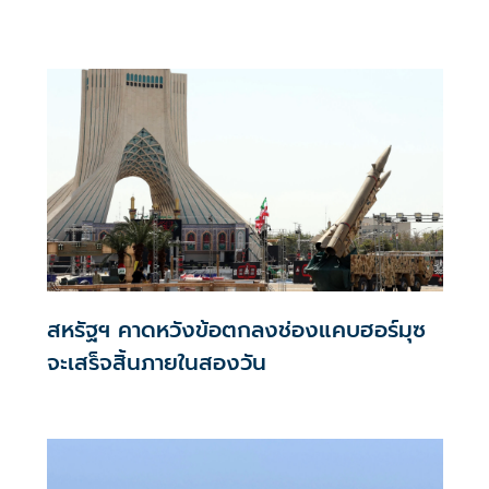
สหรัฐฯ คาดหวังข้อตกลงช่องแคบฮอร์มุซ
จะเสร็จสิ้นภายในสองวัน