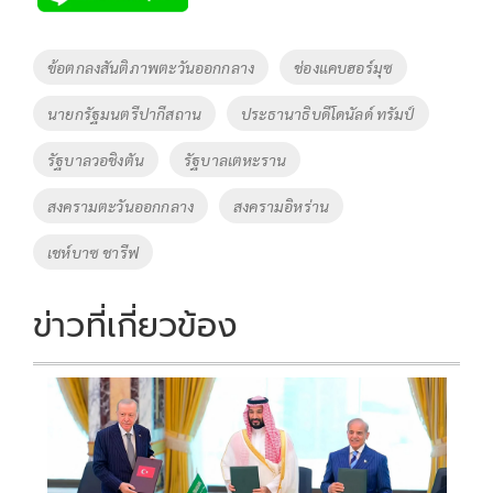
b
er
y
e
o
Li
Tags
ข้อตกลงสันติภาพตะวันออกกลาง
ช่องแคบฮอร์มุซ
o
n
นายกรัฐมนตรีปากีสถาน
ประธานาธิบดีโดนัลด์ ทรัมป์
k
k
รัฐบาลวอชิงตัน
รัฐบาลเตหะราน
สงครามตะวันออกกลาง
สงครามอิหร่าน
เชห์บาซ ชารีฟ
ข่าวที่เกี่ยวข้อง