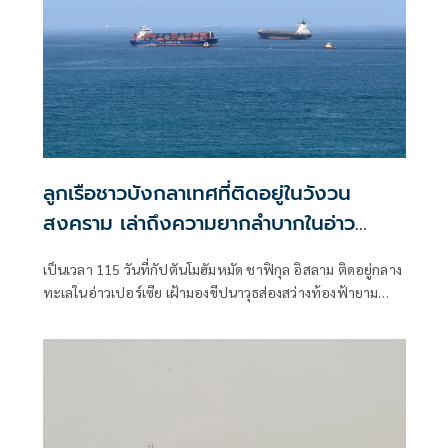
ลูกเรือชาวบังกลาเทศที่ติดอยู่ในวังวน
สงคราม เล่าถึงความยากลำบากในอ่าว
เปอร์เซีย
เป็นเวลา 115 วันที่กัปตันโมฮัมหมัด ชาฟิกุล อิสลาม ติดอยู่กลาง
ทะเลในอ่าวเปอร์เซีย เฝ้ามองขีปนาวุธส่องสว่างท้องฟ้ายาม
ค่ำคืน และต้องปันส่วนอาหารและน้ำให้แก่ลูกเรือของเขา