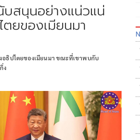
นับสนุนอย่างแน่วแน่
ปไตยของเมียนมา
N
ป้องอธิปไตยของเมียนมา ขณะที่เขาพบกับ
ิ่ง