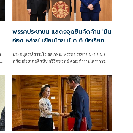
พรรคประชาชน แสดงจุดยืนคัดค้าน 'มิน
อ่อง หล่าย' เยือนไทย เปิด 6 ข้อเรียก
ร้องรัฐสภา-รัฐบาล
ง
นายอนุสรณ์ ธรรมใจ สส.กทม. พรรคประชาชน (ปชน.)
พร้อมด้วยนายศิรชัช ตรีวิศวเวทย์ คณะทำงานโครงการ
ภาพ
เครือข่ายประชาธิปไตยอาเซียนเพื่อสันติภาพ สิทธิมนุษย
การ
ชน และการพัฒนาอย่างยั่งยืน แถลงคัดค้านการเยือนไทย
ร
อย่างเป็นทางการของพลเอกอาวุโส มิน ออง ไลง์
ค