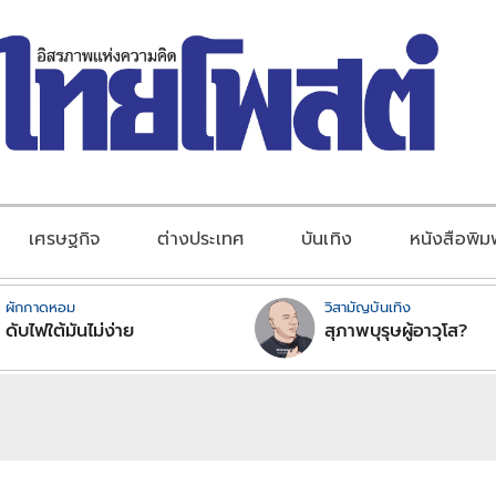
เศรษฐกิจ
ต่างประเทศ
บันเทิง
หนังสือพิม
ผักกาดหอม
วิสามัญบันเทิง
ดับไฟใต้มันไม่ง่าย
สุภาพบุรุษผู้อาวุโส?