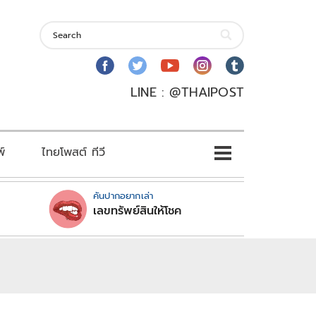
LINE : @THAIPOST
พ์
ไทยโพสต์ ทีวี
คันปากอยากเล่า
เลขทรัพย์สินให้โชค