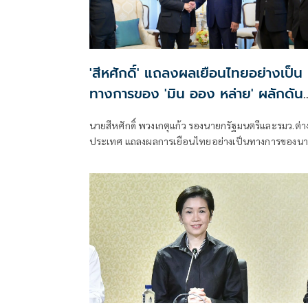
'สีหศักดิ์' แถลงผลเยือนไทยอย่างเป็น
ทางการของ 'มิน ออง หล่าย' ผลักดัน
เมียนมากลับสู่อาเซียน
นายสีหศักดิ์ พวงเกตุแก้ว รองนายกรัฐมนตรีและรมว.ต่า
ประเทศ แถลงผลการเยือนไทยอย่างเป็นทางการของนา
ยมิน ออง หล่าย ประธานาธิบดีแห่งสาธารณรัฐแห่งสห
เมียนมาว่า การเยือนครั้งนี้เกิดขึ้นในช่วงเปลี่ยนผ่านทาง
เมืองของเมียนมา ซึ่งไทยมองว่าเป็นช่วงเวลาสำคัญในกา
ผลักดันความร่วมมือทั้งในระดับทวิภาคีและระดับภูมิภา