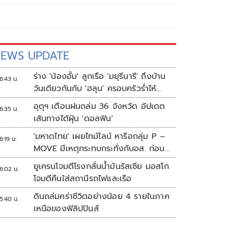
EWS UPDATE
ร่าง 'น้องอั้ม' ลูกเรือ 'มยุรีนารี' ถึงบ้าน
6:43 น.
วันเดียวกันกับ 'ฮลุน' ครอบครัวร่ำไห้
เผยฝันอยากเป็นทหารเรือ
อุตุฯ เตือนฝนถล่ม 36 จังหวัด อัปเดต
6:35 น.
เส้นทางไต้ฝุ่น 'ดอลฟิน'
'มหาดไทย' เผยไทม์ไลน์ หารือกลุ่ม P –
6:19 น.
MOVE มีเหตุกระทบกระทั่งกับอส. ก่อน
พาส่งขึ้นรถกลับ
ยูเครนโจมตีโรงกลั่นน้ำมันรัสเซีย มอสโก
6:02 น.
โจมตีคืนใส่สถานีรถไฟและเรือ
ดินถล่มคร่าชีวิตอย่างน้อย 4 รายในภาค
5:40 น.
เหนือของฟิลิปปินส์