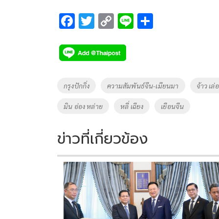
F
T
C
Li
S
ac
wi
o
n
h
e
tt
p
e
ar
b
er
y
e
o
Li
Tags
กรุงปักกิ่ง
ความสัมพันธ์จีน-เมียนมา
จ้าว เล่อจ
o
n
มิน อ่อง หล่าย
หลี่ เฉียง
เยือนจีน
k
k
ข่าวที่เกี่ยวข้อง