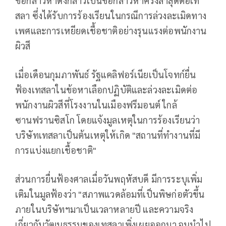
ข้อกล่าวหาดังกล่าวเป็นข้อกล่าวหาครั้งล่าสุดต่อเท
สลา ซึ่งได้รับการร้องเรียนในกรณีการล่วงละเมิดทาง
เพศและการเหยียดเชื้อชาติอย่างรุนแรงต่อพนักงาน
ผิวสี
เมื่อเดือนกุมภาพันธ์ รัฐแคลิฟอร์เนียเป็นโจทก์ยื่น
ฟ้องเทสลาในข้อหาเลือกปฏิบัติและล่วงละเมิดต่อ
พนักงานผิวสีที่โรงงานในเมืองฟรีมอนต์ ใกล้
ซานฟรานซิสโก โดยแจ้งมูลเหตุในการร้องเรียนว่า
บริษัทเทสลาเป็นต้นเหตุให้เกิด "สถานที่ทำงานที่มี
การแบ่งแยกเชื้อชาติ"
ส่วนการยื่นฟ้องศาลเมื่อวันพฤหัสบดี มีการระบุเพิ่ม
เติมในมูลฟ้องว่า "สภาพแวดล้อมที่เป็นพิษก่อตัวขึ้น
ภายในบริษัทฯมาเป็นเวลาหลายปี และความจริง
เกี่ยวกับวัฒนธรรมของเทสลาเพิ่งเผยออกมา จนนำไป