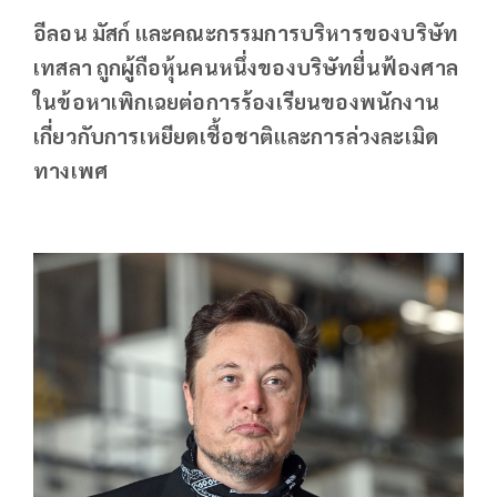
อีลอน มัสก์ และคณะกรรมการบริหารของบริษัท
เทสลา ถูกผู้ถือหุ้นคนหนึ่งของบริษัทยื่นฟ้องศาล
ในข้อหาเพิกเฉยต่อการร้องเรียนของพนักงาน
เกี่ยวกับการเหยียดเชื้อชาติและการล่วงละเมิด
ทางเพศ