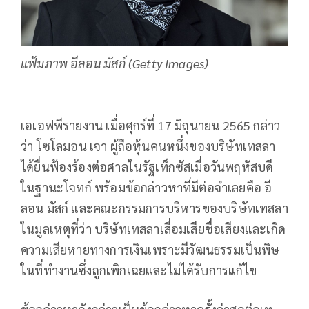
แฟ้มภาพ อีลอน มัสก์ (Getty Images)
เอเอฟพีรายงาน เมื่อศุกร์ที่ 17 มิถุนายน 2565 กล่าว
ว่า โซโลมอน เจา ผู้ถือหุ้นคนหนึ่งของบริษัทเทสลา
ได้ยื่นฟ้องร้องต่อศาลในรัฐเท็กซัสเมื่อวันพฤหัสบดี
ในฐานะโจทก์ พร้อมข้อกล่าวหาที่มีต่อจำเลยคือ อี
ลอน มัสก์ และคณะกรรมการบริหารของบริษัทเทสลา
ในมูลเหตุที่ว่า บริษัทเทสลาเสื่อมเสียชื่อเสียงและเกิด
ความเสียหายทางการเงินเพราะมีวัฒนธรรมเป็นพิษ
ในที่ทำงานซึ่งถูกเพิกเฉยและไม่ได้รับการแก้ไข