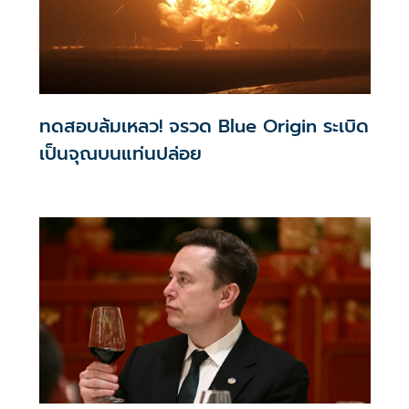
ทดสอบล้มเหลว! จรวด Blue Origin ระเบิด
เป็นจุณบนแท่นปล่อย