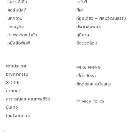
เปลว สีเงิน
วาไรตี้
คอลัมนิสต์
กีฬา
บทความ
ท่องเที่ยว – ศิลปวัฒนธรรม
เศรษฐกิจ
ประชาสัมพันธ์
ข่าวพระราชสำนัก
ภูมิภาค
หนังสือพิมพ์
สิ่งแวดล้อม
ต่างประเทศ
PR & PRESS
อาชญากรรม
เกี่ยวกับเรา
X-CITE
ติดต่อและ สนับสนุน
ยานยนต์
สาธารณสุข-คุณภาพชีวิต
Privacy Policy
บันเทิง
ไทยโพสต์ ทีวี