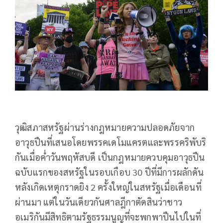
วุฒิสภาสหรัฐผ่านร่างกฎหมายความปลอดภัยจาก
อาวุธปืนที่เสนอโดยพรรคเดโมแครตและพรรคริพับริ
กันเมื่อค่ำวันพฤหัสบดี เป็นกฎหมายควบคุมอาวุธปืน
ฉบับแรกของสหรัฐในรอบเกือบ 30 ปีที่มีการผลักดัน
หลังเกิดเหตุกราดยิง 2 ครั้งใหญ่ในสหรัฐเมื่อเดือนที่
ผ่านมา แต่ในวันเดียวกันศาลฎีกาตัดสินว่าชาว
อเมริกันมีสิทธิตามรัฐธรรมนูญที่จะพกพาปืนไปในที่