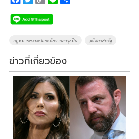
ac
wi
o
n
h
e
tt
p
e
ar
b
er
y
e
o
Li
Tags
กฎหมายความปลอดภัยจากอาวุธปืน
วุฒิสภาสหรัฐ
o
n
k
k
ข่าวที่เกี่ยวข้อง