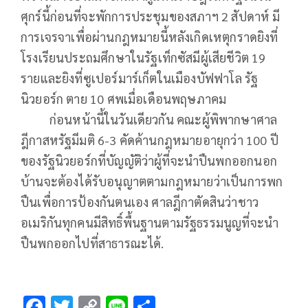
ศุกร์นี้ก่อนที่จะพักการประชุมของสภาฯ 2 สัปดาห์ มี
การเจรจาเพื่อผ่านกฎหมายนี้หลังเกิดเหตุกราดยิงที่
โรงเรียนประถมศึกษาในรัฐเท็กซัสมีผู้เสียชีวิต 19
รายและยิงที่ซูเปอร์มาร์เก็ตในเมืองบัฟฟาโล รัฐ
นิวยอร์ก ตาย 10 ศพเมื่อเดือนพฤษภาคม
ก่อนหน้านี้ในวันเดียวกัน คณะผู้พิพากษาศาล
ฎีกาสหรัฐมีมติ 6-3 คัดค้านกฎหมายอายุกว่า 100 ปี
ของรัฐนิวยอร์กที่บัญญัติว่าผู้ที่จะนำปืนพกออกนอก
บ้านจะต้องได้รับอนุญาตตามกฎหมายว่าเป็นการพก
ปืนเพื่อการป้องกันตนเอง ศาลฎีกาตัดสินว่าชาว
อเมริกันทุกคนมีสิทธิ์พื้นฐานตามรัฐธรรมนูญที่จะนำ
ปืนพกออกไปที่สาธารณะได้.
F
T
C
Li
S