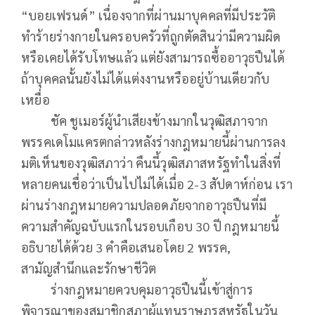
“บอยเฟรนด์” เนื่องจากที่ผ่านมาบุคคลที่มีประวัติ
ทำร้ายร่างกายในครอบครัวที่ถูกตัดสินว่ามีความผิด
หรือเคยได้รับโทษแล้ว แต่ยังสามารถซื้ออาวุธปืนได้
ถ้าบุคคลนั้นยังไม่ได้แต่งงานหรืออยู่บ้านเดียวกับ
เหยื่อ
ชัค ชูเมอร์ผู้นำเสียงข้างมากในวุฒิสภาจาก
พรรคเดโมแครตกล่าวหลังร่างกฎหมายนี้ผ่านการลง
มติเห็นของวุฒิสภาว่า คืนนี้วุฒิสภาสหรัฐทำในสิ่งที่
หลายคนเชื่อว่าเป็นไปไม่ได้เมื่อ 2-3 สัปดาห์ก่อน เรา
ผ่านร่างกฎหมายความปลอดภัยจากอาวุธปืนที่มี
ความสำคัญฉบับแรกในรอบเกือบ 30 ปี กฎหมายนี้
อธิบายได้ด้วย 3 คำคือเสนอโดย 2 พรรค,
สามัญสำนึกและรักษาชีวิต
ร่างกฎหมายควบคุมอาวุธปืนนี้เข้าสู่การ
พิจารณาของสมาชิกสภาผู้แทนราษฎรสหรัฐในวัน