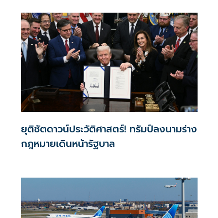
ยุติชัตดาวน์ประวัติศาสตร์! ทรัมป์ลงนามร่าง
กฎหมายเดินหน้ารัฐบาล