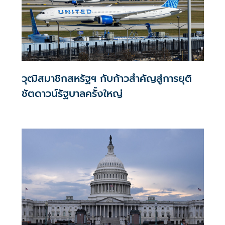
วุฒิสมาชิกสหรัฐฯ กับก้าวสำคัญสู่การยุติ
ชัตดาวน์รัฐบาลครั้งใหญ่