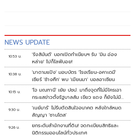
NEWS UPDATE
'รังสิมันต์' บอกเปิดทำเนียบฯ รับ 'มิน อ่อง
10:53 น.
หล่าย' ไปก็ไลฟ์บอย!
'มาดามแป้ง' มอบบัตร 'โรงเรียน-อคาเดมี'
10:38 น.
เชียร์ 'ช้างศึก' พบ 'เมียนมา' บอลอาเซียน
'โจ มณฑานี' เย้ย ปชป. มาถึงจุดที่ไม่มีใครเอา
10:15 น.
กระแสข่าวตั้งรัฐบาลส้ม เขียว แดง ก็ยังไม่มีฟ้า
เลย
'เนย์มาร์' ไม่รีบตัดสินใจอนาคต หลังใกล้หมด
9:30 น.
สัญญา 'ซานโตส'
ยกระดับสำนักงานที่ดิน! จดทะเบียนสิทธิและ
9:26 น.
นิติกรรมออนไลน์ทั่วประเทศ