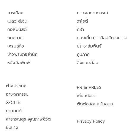
การเมือง
กรองสถานการณ์
เปลว สีเงิน
วาไรตี้
คอลัมนิสต์
กีฬา
บทความ
ท่องเที่ยว – ศิลปวัฒนธรรม
เศรษฐกิจ
ประชาสัมพันธ์
ข่าวพระราชสำนัก
ภูมิภาค
หนังสือพิมพ์
สิ่งแวดล้อม
ต่างประเทศ
PR & PRESS
อาชญากรรม
เกี่ยวกับเรา
X-CITE
ติดต่อและ สนับสนุน
ยานยนต์
สาธารณสุข-คุณภาพชีวิต
Privacy Policy
บันเทิง