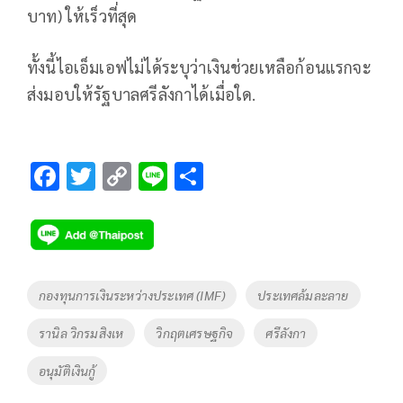
บาท) ให้เร็วที่สุด
ทั้งนี้ไอเอ็มเอฟไม่ได้ระบุว่าเงินช่วยเหลือก้อนแรกจะ
ส่งมอบให้รัฐบาลศรีลังกาได้เมื่อใด.
F
T
C
Li
S
ac
wi
o
n
h
e
tt
p
e
ar
b
er
y
e
o
Li
Tags
กองทุนการเงินระหว่างประเทศ (IMF)
ประเทศล้มละลาย
o
n
รานิล วิกรมสิงเห
วิกฤตเศรษฐกิจ
ศรีลังกา
k
k
อนุมัติเงินกู้