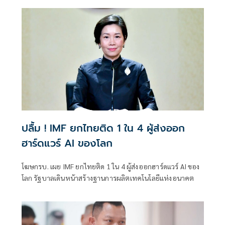
สังคายนางบฯ และปฏิรูปการเมืองด่วน
ปลื้ม ! IMF ยกไทยติด 1 ใน 4 ผู้ส่งออก
ฮาร์ดแวร์ AI ของโลก
โฆษกรบ. เผย IMF ยกไทยติด 1 ใน 4 ผู้ส่งออกฮาร์ดแวร์ AI ของ
โลก รัฐบาลเดินหน้าสร้างฐานการผลิตเทคโนโลยีแห่งอนาคต