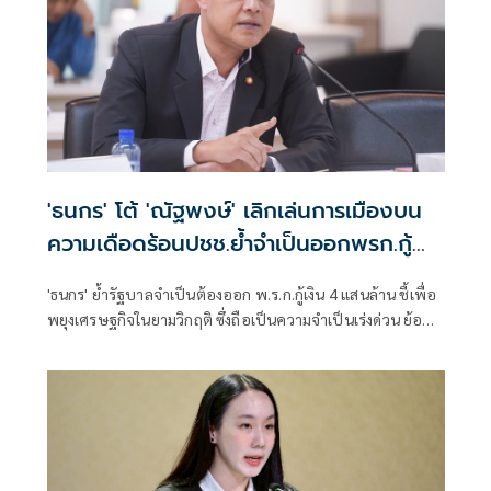
'ธนกร' โต้ 'ณัฐพงษ์' เลิกเล่นการเมืองบน
ความเดือดร้อนปชช.ย้ำจำเป็นออกพรก.กู้
เงิน 4 แสนล้าน
'ธนกร' ย้ำรัฐบาลจำเป็นต้องออก พ.ร.ก.กู้เงิน 4 แสนล้าน ชี้เพื่อ
พยุงเศรษฐกิจในยามวิกฤติ ซึ่งถือเป็นความจำเป็นเร่งด่วน ย้อน
“ณัฐพงษ์” เลิกเล่นเกมการเมืองบนความเดือดร้อนของ
ประชาชนสักครั้ง ไม่ถือว่าเสียศักดิ์ศรี