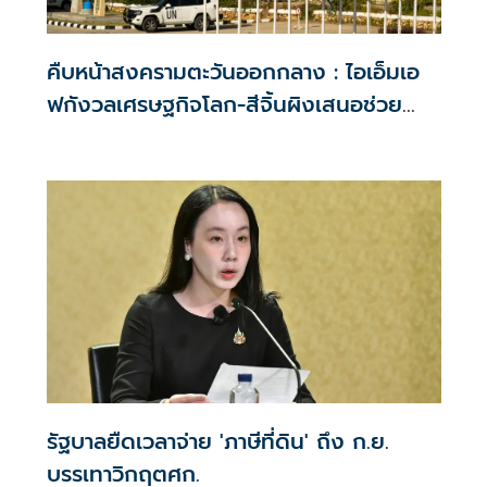
คืบหน้าสงครามตะวันออกกลาง : ไอเอ็มเอ
ฟกังวลเศรษฐกิจโลก-สีจิ้นผิงเสนอช่วย
เหลือ
รัฐบาลยืดเวลาจ่าย 'ภาษีที่ดิน' ถึง ก.ย.
บรรเทาวิกฤตศก.