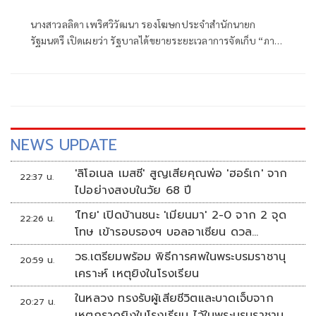
นางสาวลลิดา เพริศวิวัฒนา รองโฆษกประจำสำนักนายก
รัฐมนตรี เปิดเผยว่า รัฐบาลได้ขยายระยะเวลาการจัดเก็บ “ภาษี
ที่ดินและสิ่งปลูกสร้าง ประจำปี 2569” ครอบคลุมทุกขั้นตอน
NEWS UPDATE
'ลิโอเนล เมสซี' สูญเสียคุณพ่อ 'ฮอร์เก' จาก
22:37 น.
ไปอย่างสงบในวัย 68 ปี
'ไทย' เปิดบ้านชนะ 'เมียนมา' 2-0 จาก 2 จุด
22:26 น.
โทษ เข้ารอบรองฯ บอลอาเซียน ดวล
'สิงคโปร์'
วธ.เตรียมพร้อม พิธีการศพในพระบรมราชานุ
20:59 น.
เคราะห์ เหตุยิงในโรงเรียน
ในหลวง ทรงรับผู้เสียชีวิตและบาดเจ็บจาก
20:27 น.
เหตุกราดยิงในโรงเรียน ไว้ในพระบรมราชานุ