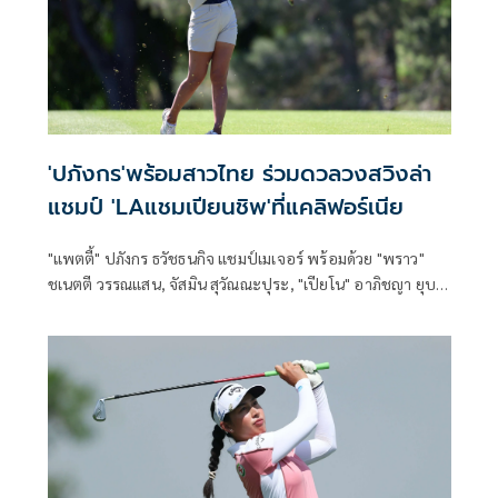
'ปภังกร'พร้อมสาวไทย ร่วมดวลวงสวิงล่า
แชมป์ 'LAแชมเปียนชิพ'ที่แคลิฟอร์เนีย
"แพตตี้" ปภังกร ธวัชธนกิจ แชมป์เมเจอร์ พร้อมด้วย "พราว"
ชเนตตี วรรณแสน, จัสมิน สุวัณณะปุระ, "เปียโน" อาภิชญา ยุบล,
"แหวน" พรอนงค์ เพชรล้ำ และ "ฮัท" สุวิชยา วินิจฉัยธรรม ร่วม
แข่งขันไล่ล่าแชมป์รายการ “เจเอ็ม อีเกิล แอลเอ แชมเปียนชิพ
พรีเซ็นเต็ด บาย พลาสต์โพร” ที่รัฐแคลิฟอร์เนีย ประเทศ
สหรัฐอเมริกา