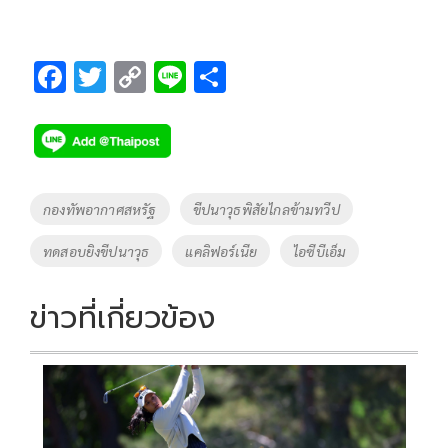
F
T
C
Li
S
ac
wi
o
n
h
e
tt
p
e
ar
b
er
y
e
o
Li
Tags
กองทัพอากาศสหรัฐ
ขีปนาวุธพิสัยไกลข้ามทวีป
o
n
ทดสอบยิงขีปนาวุธ
แคลิฟอร์เนีย
ไอซีบีเอ็ม
k
k
ข่าวที่เกี่ยวข้อง