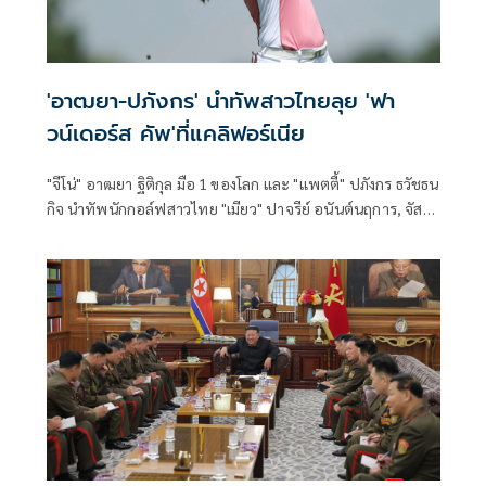
'อาฒยา-ปภังกร' นำทัพสาวไทยลุย 'ฟา
วน์เดอร์ส คัพ'ที่แคลิฟอร์เนีย
"จีโน่" อาฒยา ฐิติกุล มือ 1 ของโลก และ "แพตตี้" ปภังกร ธวัชธน
กิจ นำทัพนักกอล์ฟสาวไทย "เมียว" ปาจรีย์ อนันต์นฤการ, จัส
มิน สุวัณณะปุระ, "เปียโน" อาภิชญา ยุบล, "โม" โมรียา จุฑานุ
กาล, "แหวน" พรอนงค์ เพชรล้ำ และ "ฮัท" สุวิชยา วินิจฉัยธรรม
ร่วมประชันฝีมือไล่ล่าแชมป์รายการ “ฟอร์ติเน็ต ฟาวน์เดอร์ส
คัพ” ที่รัฐแคลิฟอร์เนีย ประเทศสหรัฐอเมริกา สัปดาห์นี้ ชิงเงิน
รางวัลรวมกว่า 97.4 ล้านบาท ดวลกับยอดโปรระดับโลกอีก
มากมาย