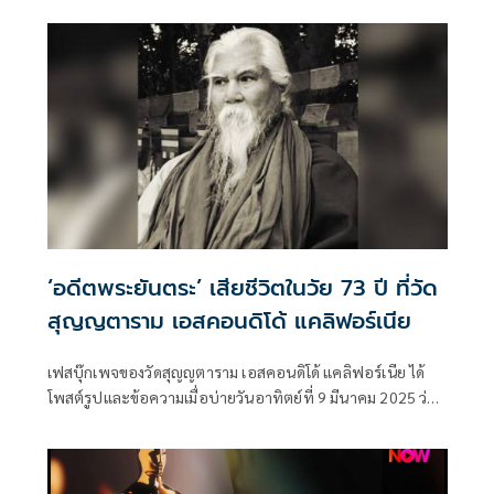
‘อดีตพระยันตระ’ เสียชีวิตในวัย 73 ปี ที่วัด
สุญญตาราม เอสคอนดิโด้ แคลิฟอร์เนีย
เฟสบุ๊กเพจของวัดสุญญตาราม เอสคอนดิโด้ แคลิฟอร์เนีย ได้
โพสต์รูปและข้อความเมื่อบ่ายวันอาทิตย์ที่ 9 มีนาคม 2025 ว่า
พระยันตระ หรือนายวินัย ละอองสุวรรณ ประธานสงฆ์ของทาง
วัด ได้เสียชีวิตแล้ว