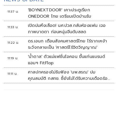
'BOYNEXTDOOR' เคาะประตูเรียก
11:37 น.
ONEDOOR ไทย เตรียมเปิดบ้านรับ
เปิดปมหึงเลือด! นศ.ปวส.กลับห้องแฟน เจอ
11:33 น.
ภาพบาดตา ก่อนหนุ่มจีนดับสลด
ดร.เอนก เตือนสังคมศาสตร์ไทย ไร้รากเหง้า
11:22 น.
ระวังกลายเป็น 'ศาสตร์ไร้จิตวิญญาณ'
'น้ำตาล' ตัวแม่แฟชั่นไอคอน ขึ้นแท่นแบรนด์
11:19 น.
แอมฯ FitFlop
ศาลปกครองไม่รับฟ้อง 'นพ.สรณ' ปม
11:11 น.
คุณสมบัติ กสทช. ชี้ยังไม่ได้รับความเดือดร้อน
เสียหาย