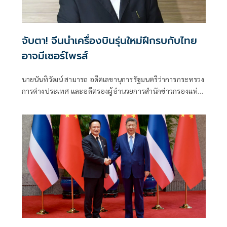
จับตา! จีนนำเครื่องบินรุ่นใหม่ฝึกรบกับไทย
อาจมีเซอร์ไพรส์
นายนันทิวัฒน์ สามารถ อดีตเลขานุการรัฐมนตรีว่าการกระทรวง
การต่างประเทศ และอดีตรองผู้อำนวยการสำนักข่าวกรองแห่ง
ชาติ โพสต์ข้อความผ่านเฟซบุ๊กในหัวข้อ "สัมพันธ์แนบแน่น"