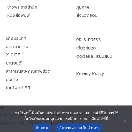
ข่าวพระราชสำนัก
ภูมิภาค
หนังสือพิมพ์
สิ่งแวดล้อม
ต่างประเทศ
PR & PRESS
อาชญากรรม
เกี่ยวกับเรา
X-CITE
ติดต่อและ สนับสนุน
ยานยนต์
สาธารณสุข-คุณภาพชีวิต
Privacy Policy
บันเทิง
ไทยโพสต์ ทีวี
เราใช้คุกกี้เพื่อพัฒนาประสิทธิภาพ และประสบการณ์ที่ดีในการใช้
Copyright© thaipost.net, All rights reserved.,
เว็บไซต์ของคุณ คุณสามารถศึกษารายละเอียดได้ที่นี่
ออกแบบเว็บ จัดทำเว็บไซต์โดย iDesign
ยินยอม
นโยบายความเป็นส่วนตัว