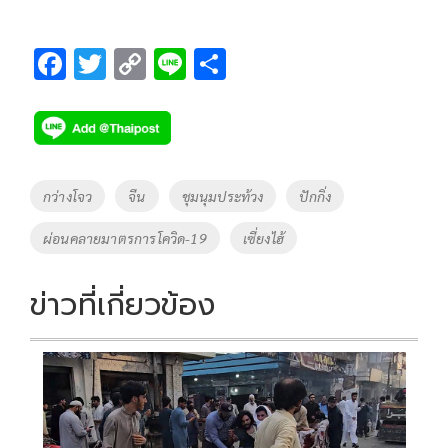
F
T
C
Li
S
ac
wi
o
n
h
e
tt
p
e
ar
b
er
y
e
o
Li
Tags
กว่างโจว
จีน
ชุมนุมประท้วง
ปักกิ่ง
o
n
ผ่อนคลายมาตรการโควิด-19
เซี่ยงไฮ้
k
k
ข่าวที่เกี่ยวข้อง