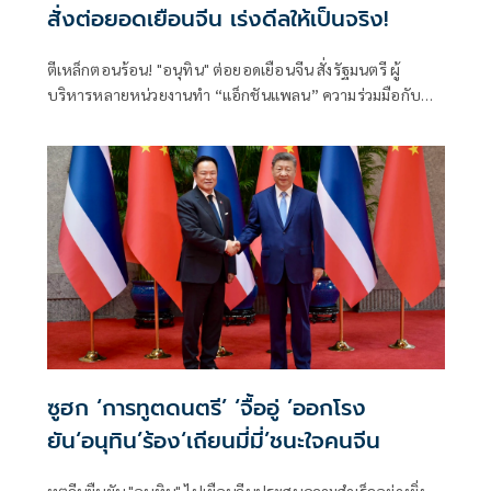
สั่งต่อยอดเยือนจีน เร่งดีลให้เป็นจริง!
ตีเหล็กตอนร้อน! "อนุทิน" ต่อยอดเยือนจีน สั่งรัฐมนตรี ผู้
บริหารหลายหน่วยงานทำ “แอ็กชันแพลน” ความร่วมมือกับ
รัฐบาลจีนให้เป็นรูปธรรม ทั้งด้านการค้าการลงทุน ความมั่นคง
การปราบปรามอาชญากรรมข้ามชาติ การท่องเที่ยว เทคโนโลยี
แห่งอนาคตทั้งเอไอและอีวี ชูวิศวกรการเมืองฝ่าวิกฤตโลกไร้
ระเบียบ ลุยปฏิรูปราชการ-สร้างคน ดันเศรษฐกิจกระจายตัว
ระดมพลังคนไทยยกกำลังประเทศ
ซูฮก ‘การทูตดนตรี’ ‘จื้ออู่ ’ออกโรง
ยัน‘อนุทิน’ร้อง‘เถียนมี่มี่’ชนะใจคนจีน