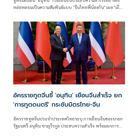
ทูตจีนยืนยัน "อนุทิน" ไปเยือนจีนประสบความสำเร็จอย่างยิ่ง
หล่อหลอมเป็นความสัมพันธ์แบบ "จีนไทยพี่น้องกัน" เผย "เถีย
นมี่มี่" เป็นการทูตดนตรี ผู้นำไทยสามารถชนะใจผู้คนได้ ขณะที่
นายกฯ
อัครราชทูตจีนชี้ 'อนุทิน' เยือนจีนสำเร็จ ยก
'การทูตดนตรี' กระชับมิตรไทย-จีน
อัครราชทูตจีนประจำประเทศไทยระบุ การเยือนจีนของนายก
รัฐมนตรี อนุทิน ชาญวีรกูล ประสบความสำเร็จ พร้อมยกการขับ
ร้องเพลง "เถียนมี่