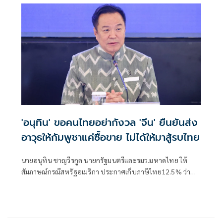
'อนุทิน' ขอคนไทยอย่ากังวล 'จีน' ยืนยันส่ง
อาวุธให้กัมพูชาแค่ซื้อขาย ไม่ได้ให้มาสู้รบไทย
นายอนุทิน ชาญวีรกูล นายกรัฐมนตรีและรมว.มหาดไทย ให้
สัมภาษณ์กรณีสหรัฐอเมริกา ประกาศเก็บภาษีไทย12.5% ว่า
เป็นการปรับให้เข้าเกณฑ์ ได้รับรายงานเบื้องต้นว่าไทยได้
12.5% ตนเร่งให้หน่วยงานที่เกี่ยวของไปดำเนินการแก้ไข ซึ่งมี
เรื่องที่เกี่ยวกับแรงงานภาคบังคับอะไรสักอย่างหนึ่ง ตนยังต้อง
ไปลงในรายละเอียดว่าทำไมไม่มีการดำเนินการด้านนี้ให้เ