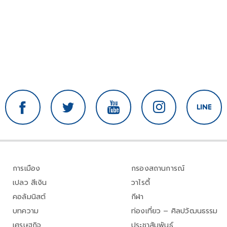
การเมือง
กรองสถานการณ์
เปลว สีเงิน
วาไรตี้
คอลัมนิสต์
กีฬา
บทความ
ท่องเที่ยว – ศิลปวัฒนธรรม
เศรษฐกิจ
ประชาสัมพันธ์