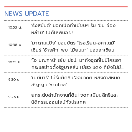
NEWS UPDATE
'รังสิมันต์' บอกเปิดทำเนียบฯ รับ 'มิน อ่อง
10:53 น.
หล่าย' ไปก็ไลฟ์บอย!
'มาดามแป้ง' มอบบัตร 'โรงเรียน-อคาเดมี'
10:38 น.
เชียร์ 'ช้างศึก' พบ 'เมียนมา' บอลอาเซียน
'โจ มณฑานี' เย้ย ปชป. มาถึงจุดที่ไม่มีใครเอา
10:15 น.
กระแสข่าวตั้งรัฐบาลส้ม เขียว แดง ก็ยังไม่มี
ฟ้าเลย
'เนย์มาร์' ไม่รีบตัดสินใจอนาคต หลังใกล้หมด
9:30 น.
สัญญา 'ซานโตส'
ยกระดับสำนักงานที่ดิน! จดทะเบียนสิทธิและ
9:26 น.
นิติกรรมออนไลน์ทั่วประเทศ