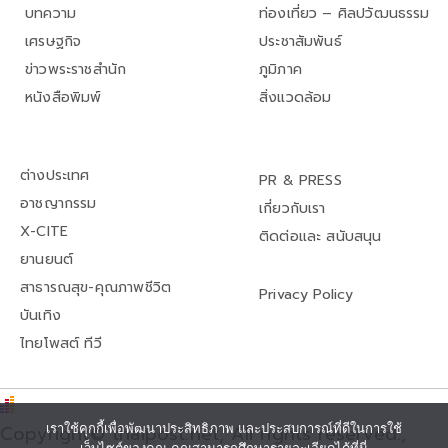
บทความ
ท่องเที่ยว – ศิลปวัฒนธรรม
เศรษฐกิจ
ประชาสัมพันธ์
ข่าวพระราชสำนัก
ภูมิภาค
หนังสือพิมพ์
สิ่งแวดล้อม
ต่างประเทศ
PR & PRESS
อาชญากรรม
เกี่ยวกับเรา
X-CITE
ติดต่อและ สนับสนุน
ยานยนต์
สาธารณสุข-คุณภาพชีวิต
Privacy Policy
บันเทิง
ไทยโพสต์ ทีวี
Copyright© thaipost.net, All rights reserved.,
เราใช้คุกกี้เพื่อพัฒนาประสิทธิภาพ และประสบการณ์ที่ดีในการใช้