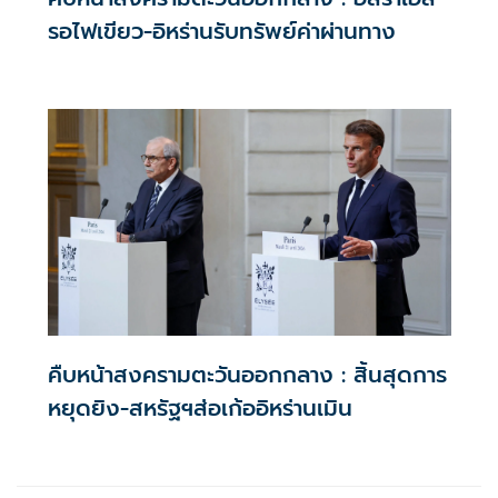
รอไฟเขียว-อิหร่านรับทรัพย์ค่าผ่านทาง
คืบหน้าสงครามตะวันออกกลาง : สิ้นสุดการ
หยุดยิง-สหรัฐฯส่อเก้ออิหร่านเมิน