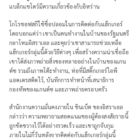
แบล็กแชโดว์มีความเกี่ยวข้องกับอิหร่าน
โกโรชอฟสกีใช้ชื่อปลอมในการติดต่อกับแฮ็กเกอร์
โดยบอกแค่ว่า เขาเป็นคนทำงานในบ้านของรัฐมนตรี
กลาโหมอิสราเอล และคุยว่าเขาสามารถช่วยเหลือ
แฮ็กเกอร์กลุ่มนี้ด้วยวิธีต่างๆ เพื่อสร้างความน่าเชื่อถือ
เขาได้ส่งภาพถ่ายสิ่งของหลายอย่างในบ้านของแกน
ต์ซ รวมถึงภาพโต๊ะทำงาน, ห่อที่มีสติ๊กเกอร์ไอพี
แอดเดรสติดไว้, บันทึกการทำหน้าที่เสนาธิการ
กองทัพของแกนต์ซ และภาพถ่ายครอบครัว
สำนักงานความมั่นคงภายใน ชินเบ็ต ของอิสราเอล
กล่าวว่า ความพยายามสอดแนมของผู้ต้องสงสัยรายนี้
ถูกขัดขวางไว้ได้อย่างรวดเร็ว และเขาถูกจับกุม
ภายในไม่กี่วันหลังจากติดต่อกับแฮ็กเกอร์กลุ่มนี้