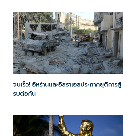
จบเร็ว! อิหร่านและอิสราเอลประกาศยุติการสู้
รบต่อกัน