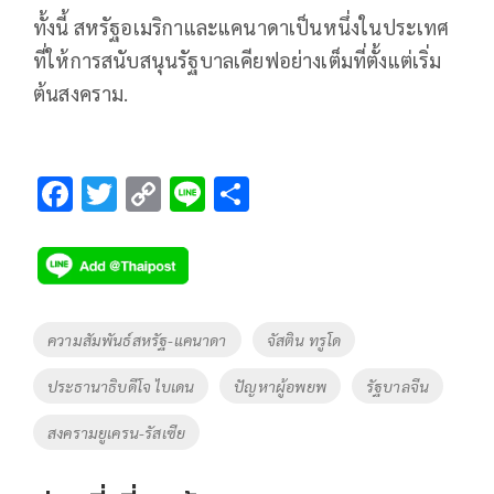
ทั้งนี้ สหรัฐอเมริกาและแคนาดาเป็นหนึ่งในประเทศ
ที่ให้การสนับสนุนรัฐบาลเคียฟอย่างเต็มที่ตั้งแต่เริ่ม
ต้นสงคราม.
F
T
C
Li
S
ac
wi
o
n
h
e
tt
p
e
ar
b
er
y
e
o
Li
Tags
ความสัมพันธ์สหรัฐ-แคนาดา
จัสติน ทรูโด
o
n
ประธานาธิบดีโจ ไบเดน
ปัญหาผู้อพยพ
รัฐบาลจีน
k
k
สงครามยูเครน-รัสเซีย