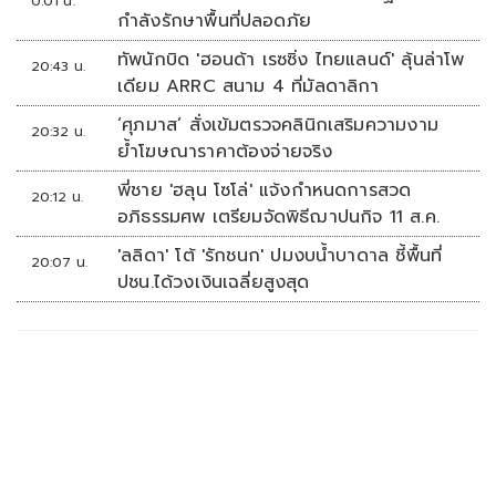
0:01 น.
กำลังรักษาพื้นที่ปลอดภัย
ทัพนักบิด 'ฮอนด้า เรซซิ่ง ไทยแลนด์' ลุ้นล่าโพ
20:43 น.
เดียม ARRC สนาม 4 ที่มัลดาลิกา
‘ศุภมาส’ สั่งเข้มตรวจคลินิกเสริมความงาม
20:32 น.
ย้ำโฆษณาราคาต้องจ่ายจริง
พี่ชาย 'ฮลุน โซโล่' แจ้งกำหนดการสวด
20:12 น.
อภิธรรมศพ เตรียมจัดพิธีฌาปนกิจ 11 ส.ค.
'ลลิดา' โต้ 'รักชนก' ปมงบน้ำบาดาล ชี้พื้นที่
20:07 น.
ปชน.ได้วงเงินเฉลี่ยสูงสุด