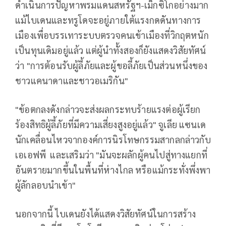
ดำเนินการปัญหาพรมแดนสหรัฐฯ-เม็กซิโกอย่างมาก
แม้ไบเดนและทรูโดจะอยู่ภายใต้แรงกดดันทางการ
เมืองเพื่อบรรเทาระบบตรวจคนเข้าเมืองที่วิกฤตหนัก
เป็นทุนเดิมอยู่แล้ว แต่ผู้นำทั้งสองก็ยังแสดงวิสัยทัศน์
ว่า "การต้อนรับผู้ลี้ภัยและผู้ขอลี้ภัยเป็นส่วนหนึ่งของ
ชาวแคนาดาและชาวอเมริกัน"
"ข้อตกลงดังกล่าวจะส่งผลกระทบร้ายแรงต่อผู้เรียก
ร้องสิทธิผู้ลี้ภัยที่มีความเสี่ยงสูงอยู่แล้ว" จูเลีย แซนเด
นักเคลื่อนไหวจากองค์การนิรโทษกรรมสากลกล่าวกับ
เอเอฟพี และเสริมว่า "มันจะผลักผู้คนไปสู่ทางแยกที่
อันตรายมากขึ้นในพื้นที่ห่างไกล หรือแม้กระทั่งพึ่งพา
ผู้ลักลอบนำเข้า"
นอกจากนี้ ไบเดนยังได้แสดงวิสัยทัศน์ในการสร้าง