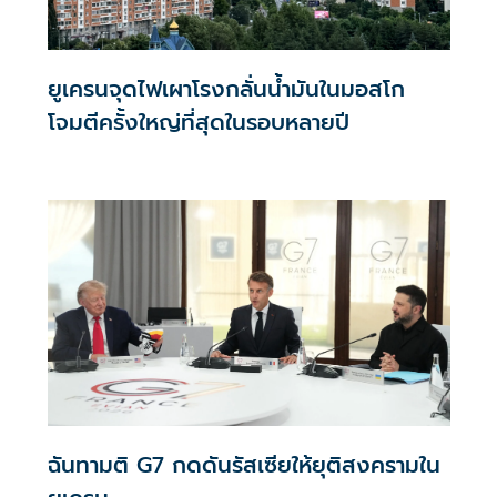
ยูเครนจุดไฟเผาโรงกลั่นน้ำมันในมอสโก
โจมตีครั้งใหญ่ที่สุดในรอบหลายปี
ฉันทามติ G7 กดดันรัสเซียให้ยุติสงครามใน