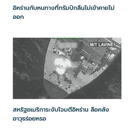
อิหร่านกับหนทางที่ทรัมป์กลืนไม่เข้าคายไม่
ออก
สหรัฐอเมริการะงับโจมตีอิหร่าน ลือคลัง
อาวุธร่อยหรอ