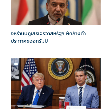
อิหร่านปฏิเสธเจรจาสหรัฐฯ หักล้างคำ
ประกาศของทรัมป์