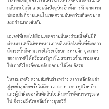
ระบาดใหญ่ของไวรัสโคโรนาในปี 2563 และยังไม่ได้
กลับมาเปิดอีกเลยจนถึงปัจจุบัน อีกทั้งการรักษาความ
ปลอดภัยที่ชายแดนในเขตความมั่นคงร่วมก็ลดขนาด
ลงอย่างมากเช่นกัน
เอเอฟพีเคยไปเยือนเขตความมั่นคงร่วมเมื่อต้นปีที่
ผ่านมา แต่ก็ไม่พบทหารเกาหลีเหนือในพื้นที่ดังกล่าว
ถึงกระนั้นก็ตาม ภายใต้ระเบียบการสงบศึก บุคลากร
ของเกาหลีใต้หรือสหรัฐฯ ก็ไม่สามารถข้ามพรมแดน
ไปเอาตัวใครก็ตามกลับออกมาได้โดยอิสระ
ในระยะหลัง ความสัมพันธ์ระหว่าง 2 เกาหลีกลับเข้า
สู่จุดต่ำสุดอีกครั้ง ไม่มีการเจรจาทางการทูตใดๆอีก
และผู้นำคิมจองอึนตัดสินใจเดินหน้าพัฒนาอาวุธต่อ
ไป ซึ่งรวมถึงนิวเคลียร์ทางยุทธวิธี