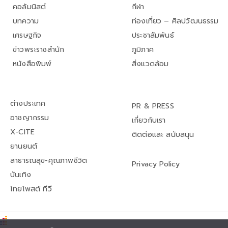
คอลัมนิสต์
กีฬา
บทความ
ท่องเที่ยว – ศิลปวัฒนธรรม
เศรษฐกิจ
ประชาสัมพันธ์
ข่าวพระราชสำนัก
ภูมิภาค
หนังสือพิมพ์
สิ่งแวดล้อม
ต่างประเทศ
PR & PRESS
อาชญากรรม
เกี่ยวกับเรา
X-CITE
ติดต่อและ สนับสนุน
ยานยนต์
สาธารณสุข-คุณภาพชีวิต
Privacy Policy
บันเทิง
ไทยโพสต์ ทีวี