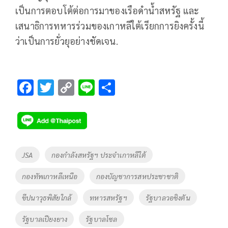
เป็นการตอบโต้ต่อการมาของเรือดำน้ำสหรัฐ และ
เสนาธิการทหารร่วมของเกาหลีใต้เรียกการยิงครั้งนี้
ว่าเป็นการยั่วยุอย่างชัดเจน.
F
T
C
Li
S
ac
wi
o
n
h
e
tt
p
e
ar
b
er
y
e
o
Li
Tags
JSA
กองกำลังสหรัฐฯ ประจำเกาหลีใต้
o
n
กองทัพเกาหลีเหนือ
กองบัญชาการสหประชาชาติ
k
k
ขีปนาวุธพิสัยใกล้
ทหารสหรัฐฯ
รัฐบาลวอชิงตัน
รัฐบาลเปียงยาง
รัฐบาลโซล