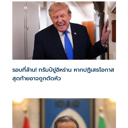
รอบที่ล้าน! ทรัมป์ขู่อิหร่าน หากปฏิเสธโอกาส
สุดท้ายอาจถูกตัดหัว