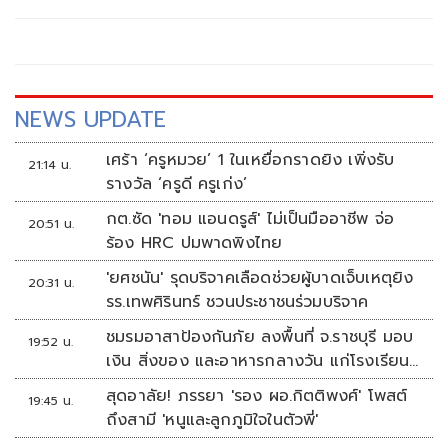
NEWS UPDATE
เศร้า ‘ครูหมวย’ 1 ในเหยื่อกราดยิง เพิ่งรับ
21:14 น.
รางวัล ‘ครูดี ครูเก่ง’
กต.ซัด 'ทอม แอนดรูส์' ไม่เป็นมืออาชีพ จ่อ
20:51 น.
ร้อง HRC ปมพาดพิงไทย
'ยศชนัน' รุดบริจาคเลือดช่วยผู้บาดเจ็บเหตุยิง
20:31 น.
รร.เทพศิรินทร์ ชวนประชาชนร่วมบริจาค
ชมรมอาสาป้องกันภัย ลงพื้นที่ จ.ราชบุรี มอบ
19:52 น.
เงิน สิ่งของ และอาหารกลางวัน แก่โรงเรียน
บ้านหนองน้ำใส
สุดอาลัย! ภรรยา 'รอง ผอ.กิตติพงศ์' โพสต์
19:45 น.
ถึงสามี 'หนูและลูกภูมิใจในตัวพี่'