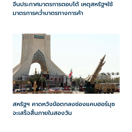
จีนประกาศมาตรการตอบโต้ เหตุสหรัฐฯใช้
มาตรการคว่ำบาตรทางการค้า
สหรัฐฯ คาดหวังข้อตกลงช่องแคบฮอร์มุซ
จะเสร็จสิ้นภายในสองวัน