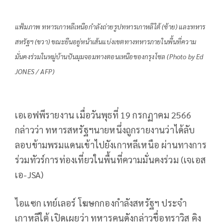
แฟ้มภาพ ทหารเกาหลีเหนือกำลังถ่ายรูปทหารเกาหลีใต้ (ซ้าย) และทหาร
สหรัฐฯ (ขวา) ขณะยืนอยู่หน้าเส้นแบ่งเขตทางทหารภายในพื้นที่ความ
มั่นคงร่วมในหมู่บ้านปันมุมจอมทางตอนเหนือของกรุงโซล (Photo by Ed
JONES / AFP)
เอเอฟพีรายงาน เมื่อวันพุธที่ 19 กรกฏาคม 2566
กล่าวว่า ทหารสหรัฐฯนายหนึ่งถูกรายงานว่าได้ลับ
ลอบข้ามพรมแดนเข้าไปยังเกาหลีเหนือ ผ่านทางการ
ร่วมทัวร์การท่องเที่ยวในพื้นที่ความมั่นคงร่วม (เจเอส
เอ-JSA)
ไอแซก เทย์เลอร์ โฆษกกองกำลังสหรัฐฯ ประจำ
เกาหลีใต้ เปิดเผยว่า ทหารคนดังกล่าวชื่อทราวิส คิง