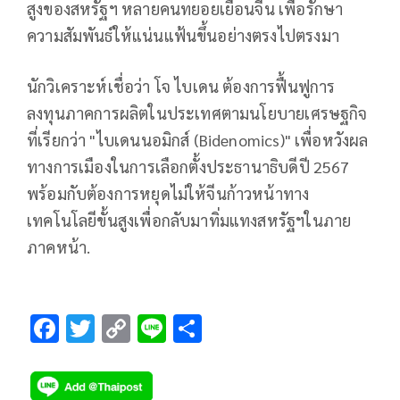
สูงของสหรัฐฯ หลายคนทยอยเยือนจีน เพื่อรักษา
ความสัมพันธ์ให้แน่นแฟ้นขึ้นอย่างตรงไปตรงมา
นักวิเคราะห์เชื่อว่า โจ ไบเดน ต้องการฟื้นฟูการ
ลงทุนภาคการผลิตในประเทศตามนโยบายเศรษฐกิจ
ที่เรียกว่า "ไบเดนนอมิกส์ (Bidenomics)" เพื่อหวังผล
ทางการเมืองในการเลือกตั้งประธานาธิบดีปี 2567
พร้อมกับต้องการหยุดไม่ให้จีนก้าวหน้าทาง
เทคโนโลยีขั้นสูงเพื่อกลับมาทิ่มแทงสหรัฐฯในภาย
ภาคหน้า.
F
T
C
Li
S
ac
wi
o
n
h
e
tt
p
e
ar