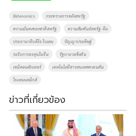
b
er
y
e
o
Li
Tags
Bidenomics
กระทรวงการคลังสหรัฐ
o
n
ความมั่นคงของชาติสหรัฐ
ความสัมพันธ์สหรัฐ-จีน
k
k
ประธานาธิบดีโจ ไบเดน
ปัญญาประดิษฐ์
ระงับการลงทุนในจีน
รัฐบาลวอชิงตัน
เซมิคอนดักเตอร์
เทคโนโลยีสารสนเทศควอนตัม
ไบเดนนอมิกส์
ข่าวที่เกี่ยวข้อง