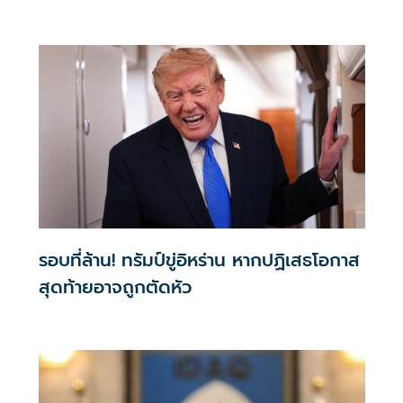
รอบที่ล้าน! ทรัมป์ขู่อิหร่าน หากปฏิเสธโอกาส
สุดท้ายอาจถูกตัดหัว