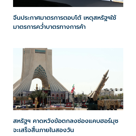
จีนประกาศมาตรการตอบโต้ เหตุสหรัฐฯใช้
มาตรการคว่ำบาตรทางการค้า
สหรัฐฯ คาดหวังข้อตกลงช่องแคบฮอร์มุซ
จะเสร็จสิ้นภายในสองวัน