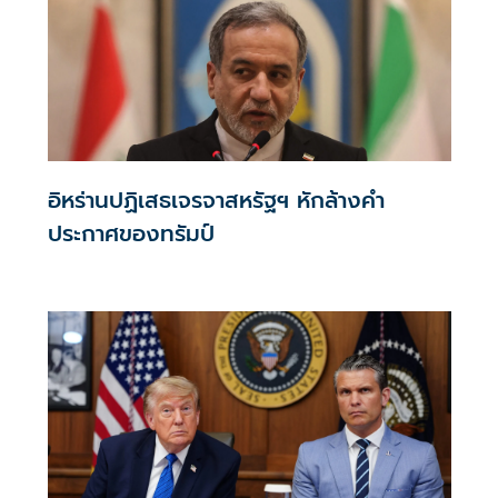
อิหร่านปฏิเสธเจรจาสหรัฐฯ หักล้างคำ
ประกาศของทรัมป์