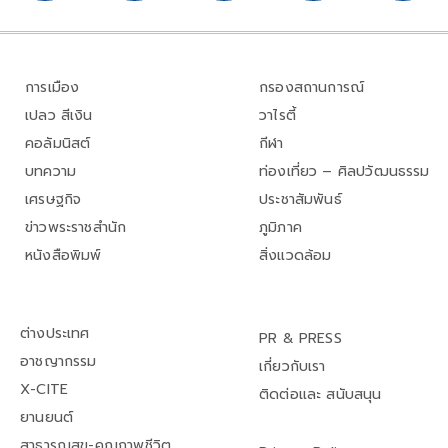
การเมือง
กรองสถานการณ์
เปลว สีเงิน
วาไรตี้
คอลัมนิสต์
กีฬา
บทความ
ท่องเที่ยว – ศิลปวัฒนธรรม
เศรษฐกิจ
ประชาสัมพันธ์
ข่าวพระราชสำนัก
ภูมิภาค
หนังสือพิมพ์
สิ่งแวดล้อม
ต่างประเทศ
PR & PRESS
อาชญากรรม
เกี่ยวกับเรา
X-CITE
ติดต่อและ สนับสนุน
ยานยนต์
สาธารณสุข-คุณภาพชีวิต