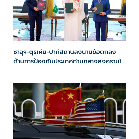
ซาอุฯ-ตุรเคีย-ปากีสถานลงนามข้อตกลง
ด้านการป้องกันประเทศท่ามกลางสงครามใน
ภูมิภาค