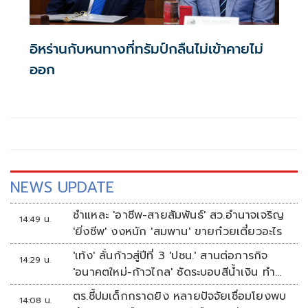
อิหร่านกับหนทางที่ทรัมป์กลืนไม่เข้าคายไม่
ออก
NEWS UPDATE
ชำแหละ 'อาชีพ-สายสัมพันธ์' สว.อำนาจเจริญ
14:49 น.
'ยิ่งชีพ' งงหนัก 'สมพาน' ขายก๋วยเตี๋ยวอะไร
'เท้ง' ลั่นก้าวสู่ปีที่ 3 'ปชน.' สานต่อภารกิจ
14:29 น.
'อนาคตใหม่-ก้าวไกล' ซัดระบอบสีน้ำเงิน ทำ
หลักนิติรัฐ-นิติธรรมสั่นคลอน
ตร.ชี้ปมเด็กกราดยิง หลายปัจจัยเชื่อมโยงพบ
14:08 น.