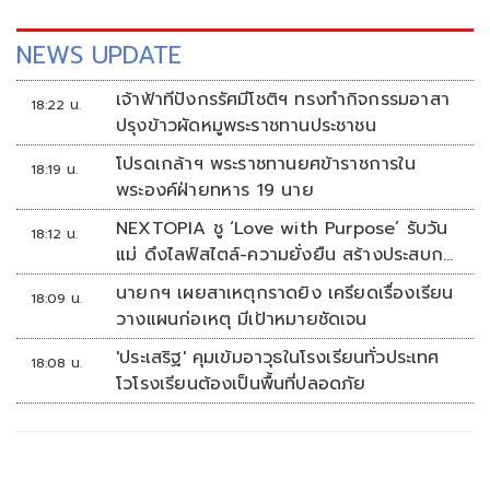
NEWS UPDATE
เจ้าฟ้าทีปังกรรัศมีโชติฯ ทรงทำกิจกรรมอาสา
18:22 น.
ปรุงข้าวผัดหมูพระราชทานประชาชน
โปรดเกล้าฯ พระราชทานยศข้าราชการใน
18:19 น.
พระองค์ฝ่ายทหาร 19 นาย
NEXTOPIA ชู ‘Love with Purpose’ รับวัน
18:12 น.
แม่ ดึงไลฟ์สไตล์-ความยั่งยืน สร้างประสบกา
รณ์ช้อปปิงมีความหมาย
นายกฯ เผยสาเหตุกราดยิง เครียดเรื่องเรียน
18:09 น.
วางแผนก่อเหตุ มีเป้าหมายชัดเจน
'ประเสริฐ' คุมเข้มอาวุธในโรงเรียนทั่วประเทศ
18:08 น.
โวโรงเรียนต้องเป็นพื้นที่ปลอดภัย