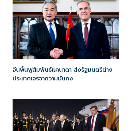
จีนฟื้นฟูสัมพันธ์แคนาดา ส่งรัฐมนตรีต่าง
ประเทศเจรจาความมั่นคง