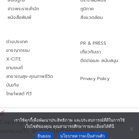
เศรษฐกิจ
ประชาสัมพันธ์
ข่าวพระราชสำนัก
ภูมิภาค
หนังสือพิมพ์
สิ่งแวดล้อม
ต่างประเทศ
PR & PRESS
อาชญากรรม
เกี่ยวกับเรา
X-CITE
ติดต่อและ สนับสนุน
ยานยนต์
สาธารณสุข-คุณภาพชีวิต
Privacy Policy
บันเทิง
ไทยโพสต์ ทีวี
เราใช้คุกกี้เพื่อพัฒนาประสิทธิภาพ และประสบการณ์ที่ดีในการใช้
Copyright© thaipost.net, All rights reserved.,
เว็บไซต์ของคุณ คุณสามารถศึกษารายละเอียดได้ที่นี่
ออกแบบเว็บ จัดทำเว็บไซต์โดย iDesign
ยินยอม
นโยบายความเป็นส่วนตัว