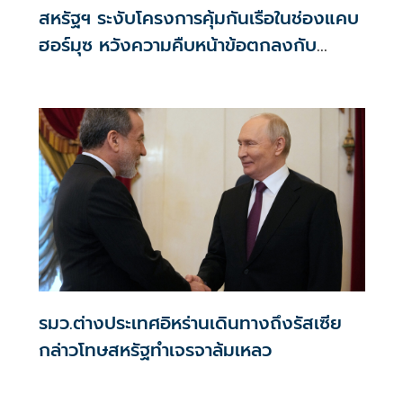
สหรัฐฯ ระงับโครงการคุ้มกันเรือในช่องแคบ
ฮอร์มุซ หวังความคืบหน้าข้อตกลงกับ
อิหร่าน
รมว.ต่างประเทศอิหร่านเดินทางถึงรัสเซีย
กล่าวโทษสหรัฐทำเจรจาล้มเหลว