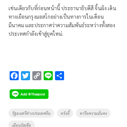
เช่นเดียวกับที่ก่อนหน้านี้ ประธานาธิบดีสี จิ้นผิง เดิน
ทางเยือนกรุงมอสโกอย่างเป็นทางการในเดือน
มีนาคม และประกาศว่าความสัมพันธ์ระหว่างทั้งสอง
ประเทศกำลังเข้าสู่ยุคใหม่.
F
T
C
Li
S
ac
wi
o
n
h
e
tt
p
e
ar
b
er
y
e
o
Li
Tags
รัฐมนตรีต่างประเทศจีน
หวังอี้
หารือความมั่นคง
o
n
เยือนรัสเซีย