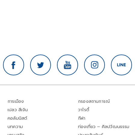
การเมือง
กรองสถานการณ์
เปลว สีเงิน
วาไรตี้
คอลัมนิสต์
กีฬา
บทความ
ท่องเที่ยว – ศิลปวัฒนธรรม