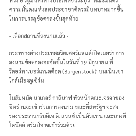
หวัง อี้ รัฐมนตรีต่างประเทศจีนระบุว่า คณะมนตรี
ความมั่นคงแห่งสหประชาชาติควรมีบทบาทมากขึ้น
ในการบรรลุข้อตกลงขั้นสุดท้าย
- เลือกสถานที่ลงนามแล้ว -
กระทรวงต่างประเทศสวิตเซอร์แลนด์เปิดเผยว่า การ
ลงนามข้อตกลงจะจัดขึ้นในวันที่ 19 มิถุนายน ที่
รีสอร์ท 'เบอร์เกนสต็อค (Burgenstock)' บนเนินเขา
ใกล้เมืองลูเซิร์น
โมฮัมหมัด บาเกอร์ กาลิบาฟ หัวหน้าคณะเจรจาของ
อิหร่านจะเข้าร่วมการลงนาม ขณะที่สหรัฐฯ จะส่ง
รองประธานาธิบดีเจ.ดี. แวนซ์ เป็นตัวแทน และบางที
โดนัลด์ ทรัมป์อาจเข้าร่วมด้วย