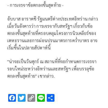
- การเจรจาข้อตกลงขั้นสุดท้าย -
อับบาส อาราคชี รัฐมนตรีต่างประเทศอิหร่าน กล่าว
เมื่อวันอังคารว่า การเจรจากับสหรัฐฯ เกี่ยวกับข้อ
ตกลงขั้นสุดท้ายที่ครอบคลุมโครงการนิวเคลียร์ของ
เตหะรานและการผ่อนปรนมาตรการคว่ำบาตร อาจ
เริ่มขึ้นในปลายสัปดาห์นี้
"น่าจะเป็นวันศุกร์ ณ สถานที่ที่จะกำหนดการเจรจา
รอบใหม่ระหว่างอิหร่านและสหรัฐฯ เพื่อบรรลุข้อ
ตกลงขั้นสุดท้าย" เขากล่าว.
F
T
C
Li
S
ac
wi
o
n
h