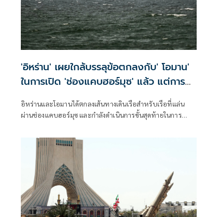
'อิหร่าน' เผยใกล้บรรลุข้อตกลงกับ' โอมาน'
ในการเปิด 'ช่องแคบฮอร์มุซ' แล้ว แต่การ
เปิดขึ้นอยู่กับสหรัฐฯ
อิหร่านและโอมานได้ตกลงเส้นทางเดินเรือสำหรับเรือที่แล่น
ผ่านช่องแคบฮอร์มุซ และกำลังดำเนินการขั้นสุดท้ายในการ
บริหารจัดการเส้นทางเดินเรือยุทธศาสตร์นี้ร่วมกัน เตหะราน
กล่าวเมื่อวันพุธที่ผ่านมา แม้ว่าเหตุการณ์ด้านความมั่นคงล่าสุด
จะเน้นย้ำถึงความเสี่ยงที่ยังคงมีอยู่สำหรับการขนส่งทางเรือใน
ภูมิภาคก็ตาม