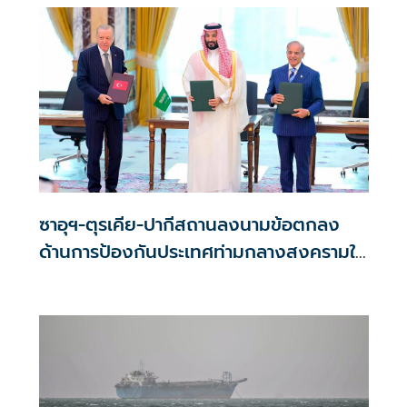
ซาอุฯ-ตุรเคีย-ปากีสถานลงนามข้อตกลง
ด้านการป้องกันประเทศท่ามกลางสงครามใน
ภูมิภาค