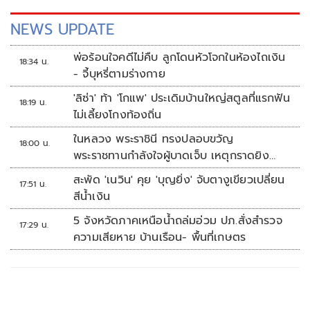
NEWS UPDATE
พ่อร้อนใจคดีไม่คืบ ลูกโดนหัวโจกในห้องไถเงิน
18:34 น.
- จี้บุหรี่ตามร่างกาย
'ลิซ่า' ท้า 'โกแพ' ประเดิมบ้านใหญ่สตูลที่แรกฟัน
18:19 น.
ไม่เลี้ยงโกงท้องถิ่น
ในหลวง พระราชินี ทรงปลอบขวัญ
18:00 น.
พระราชทานกำลังใจผู้บาดเจ็บ เหตุกราดยิง
รร.เทพศิรินทร์นนทบุรี
สะพัด 'เนวิน' คุย 'บุญยิ่ง' จับตางูเขียวเปลี่ยน
17:51 น.
สีน้ำเงิน
5 จังหวัดภาคเหนือน้ำถล่มอ่วม ปภ.สั่งสำรวจ
17:29 น.
ความเสียหาย บ้านเรือน- พื้นที่เกษตร