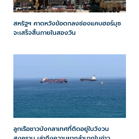
สหรัฐฯ คาดหวังข้อตกลงช่องแคบฮอร์มุซ
จะเสร็จสิ้นภายในสองวัน
ลูกเรือชาวบังกลาเทศที่ติดอยู่ในวังวน
สงคราม เล่าถึงความยากลำบากในอ่าว