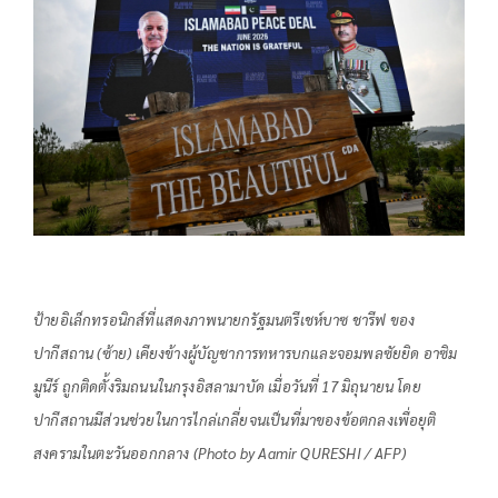
ป้ายอิเล็กทรอนิกส์ที่แสดงภาพนายกรัฐมนตรีเชห์บาซ ชารีฟ ของ
ปากีสถาน (ซ้าย) เคียงข้างผู้บัญชาการทหารบกและจอมพลซัยยิด อาซิม
มูนีร์ ถูกติดตั้งริมถนนในกรุงอิสลามาบัด เมื่อวันที่ 17 มิถุนายน โดย
ปากีสถานมีส่วนช่วยในการไกล่เกลี่ยจนเป็นที่มาของข้อตกลงเพื่อยุติ
สงครามในตะวันออกกลาง (Photo by Aamir QURESHI / AFP)