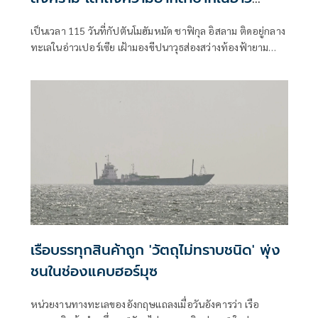
เปอร์เซีย
เป็นเวลา 115 วันที่กัปตันโมฮัมหมัด ชาฟิกุล อิสลาม ติดอยู่กลาง
ทะเลในอ่าวเปอร์เซีย เฝ้ามองขีปนาวุธส่องสว่างท้องฟ้ายาม
ค่ำคืน และต้องปันส่วนอาหารและน้ำให้แก่ลูกเรือของเขา
เรือบรรทุกสินค้าถูก 'วัตถุไม่ทราบชนิด' พุ่ง
ชนในช่องแคบฮอร์มุซ
หน่วยงานทางทะเลของอังกฤษแถลงเมื่อวันอังคารว่า เรือ