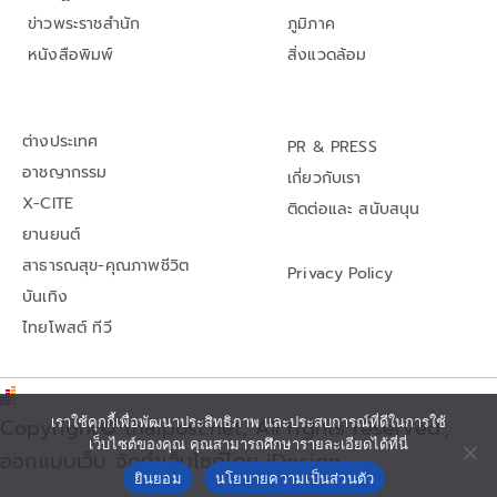
ข่าวพระราชสำนัก
ภูมิภาค
หนังสือพิมพ์
สิ่งแวดล้อม
ต่างประเทศ
PR & PRESS
อาชญากรรม
เกี่ยวกับเรา
X-CITE
ติดต่อและ สนับสนุน
ยานยนต์
สาธารณสุข-คุณภาพชีวิต
Privacy Policy
บันเทิง
ไทยโพสต์ ทีวี
Copyright© thaipost.net, All rights reserved.,
เราใช้คุกกี้เพื่อพัฒนาประสิทธิภาพ และประสบการณ์ที่ดีในการใช้
เว็บไซต์ของคุณ คุณสามารถศึกษารายละเอียดได้ที่นี่
ออกแบบเว็บ จัดทำเว็บไซต์โดย iDesign
ยินยอม
นโยบายความเป็นส่วนตัว