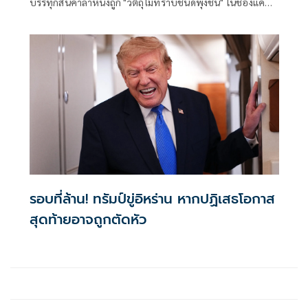
บรรทุกสินค้าลำหนึ่งถูก "วัตถุไม่ทราบชนิดพุ่งชน" ในช่องแคบฮ
อร์มุซ นอกชายฝั่งโอมาน โดย
รอบที่ล้าน! ทรัมป์ขู่อิหร่าน หากปฏิเสธโอกาส
สุดท้ายอาจถูกตัดหัว