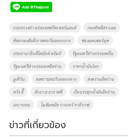
e
tt
p
e
ar
b
er
y
e
o
Li
Tags
กระทรวงต่างประเทศสวิตเซอร์แลนด์
กองทัพอิสราเอล
o
n
ข้อตกลงสันติภาพตะวันออกกลาง
ช่องแคบฮอร์มุซ
k
k
ประธานาธิบดีโดนัลด์ ทรัมป์
รัฐมนตรีต่างประเทศจีน
รัฐมนตรีต่างประเทศอิหร่าน
ราคาน้ำมันโลก
ลูเซิร์น
สงครามตะวันออกกลาง
สงครามอิหร่าน
หวัง อี้
อับบาส อาราคชี
เรือบรรทุกน้ำมันอิหร่าน
เลบานอน
โมฮัมหมัด บาเกอร์ กาลิบาฟ
ข่าวที่เกี่ยวข้อง