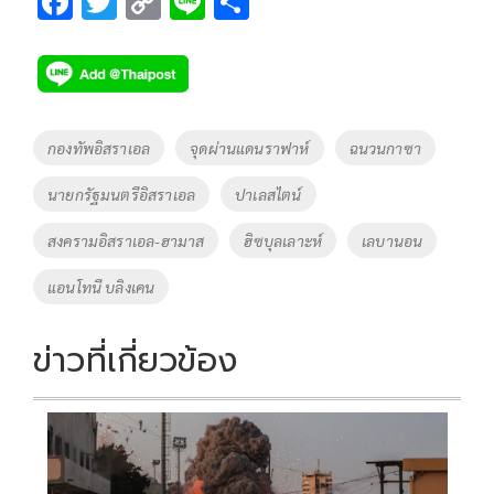
F
T
C
Li
S
ac
wi
o
n
h
e
tt
p
e
ar
b
er
y
e
o
Li
Tags
กองทัพอิสราเอล
จุดผ่านแดนราฟาห์
ฉนวนกาซา
o
n
นายกรัฐมนตรีอิสราเอล
ปาเลสไตน์
k
k
สงครามอิสราเอล-ฮามาส
ฮิซบุลเลาะห์
เลบานอน
แอนโทนี บลิงเคน
ข่าวที่เกี่ยวข้อง