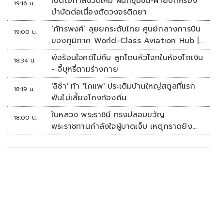
เปิดโอกาสชีวิตใหม่ ผนึกชุมชน-ฝ่ายปกครอง
19:16 น.
บำบัดต่อเนื่องตัดวงจรติดยา
‘ภัทรพงศ์’ ลุยยกระดับไทย ศูนย์กลางการบิน
19:00 น.
ของภูมิภาค World-Class Aviation Hub |
ห้องข่าวไทยโพสต์สุดสัปดาห์
พ่อร้อนใจคดีไม่คืบ ลูกโดนหัวโจกในห้องไถเงิน
18:34 น.
- จี้บุหรี่ตามร่างกาย
'ลิซ่า' ท้า 'โกแพ' ประเดิมบ้านใหญ่สตูลที่แรก
18:19 น.
ฟันไม่เลี้ยงโกงท้องถิ่น
ในหลวง พระราชินี ทรงปลอบขวัญ
18:00 น.
พระราชทานกำลังใจผู้บาดเจ็บ เหตุกราดยิง
รร.เทพศิรินทร์นนทบุรี