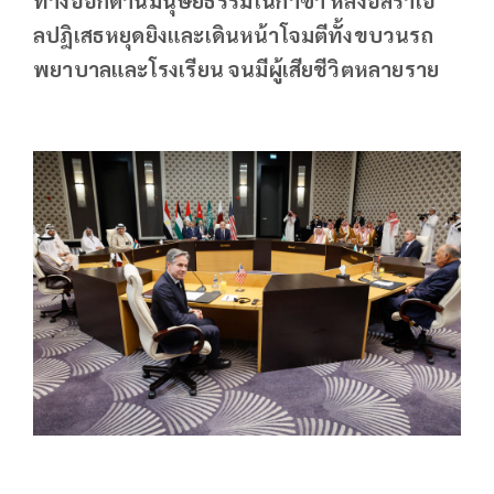
ลปฎิเสธหยุดยิงและเดินหน้าโจมตีทั้งขบวนรถ
พยาบาลและโรงเรียน จนมีผู้เสียชีวิตหลายราย