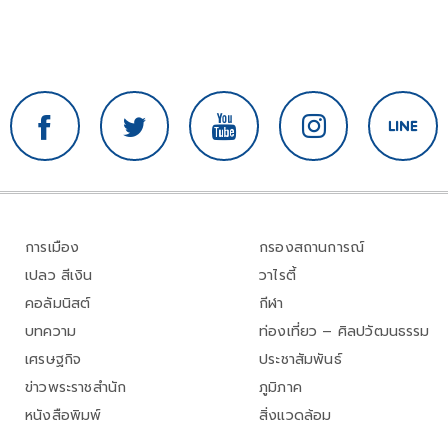
การเมือง
กรองสถานการณ์
เปลว สีเงิน
วาไรตี้
คอลัมนิสต์
กีฬา
บทความ
ท่องเที่ยว – ศิลปวัฒนธรรม
เศรษฐกิจ
ประชาสัมพันธ์
ข่าวพระราชสำนัก
ภูมิภาค
หนังสือพิมพ์
สิ่งแวดล้อม