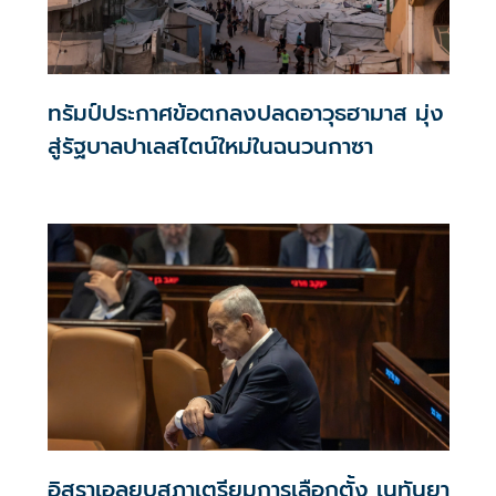
ทรัมป์ประกาศข้อตกลงปลดอาวุธฮามาส มุ่ง
สู่รัฐบาลปาเลสไตน์ใหม่ในฉนวนกาซา
อิสราเอลยุบสภาเตรียมการเลือกตั้ง เนทันยา