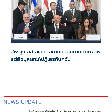
สหรัฐฯ-อิสราเอล-เลบานอนลงนามสันติภาพ
แต่ฮิซบุลเลาะห์ปฏิเสธทันควัน
NEWS UPDATE