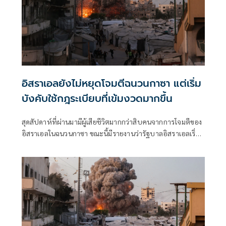
อิสราเอลยังไม่หยุดโจมตีฉนวนกาซา แต่เริ่ม
บังคับใช้กฎระเบียบที่เข้มงวดมากขึ้น
สุดสัปดาห์ที่ผ่านมามีผู้เสียชีวิตมากกว่าสิบคนจากการโจมตีของ
อิสราเอลในฉนวนกาซา ขณะนี้มีรายงานว่ารัฐบาลอิสราเอลเริ่ม
เข้มงวดแนวทางปฏิบัติสำหรับการโจมตีลักษณะดังกล่าวแล้ว