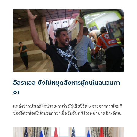
มิสต์ปาเลสไตน์ “ตราบใด
อิสราเอล ยังไม่หยุดสังหารผู้คนในฉนวนกา
ซา
แหล่งข่าวปาเลสไตน์รายงานว่า มีผู้เสียชีวิต 5 รายจากการโจมตี
ของอิสราเอลในฉนวนกาซาเมื่อวันจันทร์ โรงพยาบาลอัล-อักซา
ในเดียร์เอล-บาลาห์ให้ข้อมูลว่า มีผู้เสียชีวิต 3 รายและบาดเจ็บ
อีกหลายคนเมื่อโดรนของอิสราเอลโจมตีกลุ่มพลเรือน