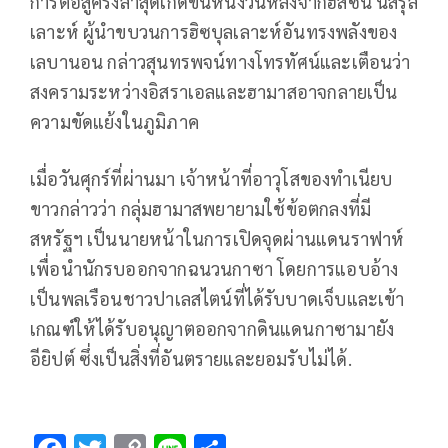
การต่อสู้ครั้งล่าสุดเกิดขึ้นหนึ่งวันหลังจากฮัสซัน นัสรุล
เลาะห์ ผู้นำขบวนการฮิซบุลเลาะห์อันทรงพลังของ
เลบานอน กล่าวสุนทรพจน์ทางโทรทัศน์และเตือนว่า
สงครามระหว่างอิสราเอลและฮามาสอาจกลายเป็น
ความขัดแย้งในภูมิภาค
เมื่อวันศุกร์ที่ผ่านมา เจ้าหน้าที่อาวุโสของทำเนียบ
ขาวกล่าวว่า กลุ่มฮามาสพยายามใช้ข้อตกลงที่มี
สหรัฐฯ เป็นนายหน้าในการเปิดจุดผ่านแดนราฟาห์
เพื่อนำนักรบออกจากฉนวนกาซา โดยการแอบอ้าง
เป็นพลเรือนชาวปาเลสไตน์ที่ได้รับบาดเจ็บและเข้า
เกณฑ์ให้ได้รับอนุญาตออกจากดินแดนกาซามายัง
อียิปต์ ซึ่งเป็นสิ่งที่อันตรายและยอมรับไม่ได้.