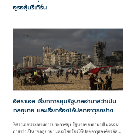
ฮูรอลุ้นรีเทิร์น
อิสราเอล เรียกการยุบรัฐบาลฮามาสว่าเป็น
กลอุบาย และเรียกร้องให้ปลดอาวุธอย่าง
สมบูรณ์
อิสราเอลประณามการประกาศยุบรัฐบาลของฮามาสในฉนวน
กาซาว่าเป็น “กลอุบาย” และเรียกร้องให้ปลดอาวุธองค์กรอิสลา