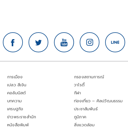
การเมือง
กรองสถานการณ์
เปลว สีเงิน
วาไรตี้
คอลัมนิสต์
กีฬา
บทความ
ท่องเที่ยว – ศิลปวัฒนธรรม
เศรษฐกิจ
ประชาสัมพันธ์
ข่าวพระราชสำนัก
ภูมิภาค
หนังสือพิมพ์
สิ่งแวดล้อม