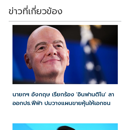
ข่าวที่เกี่ยวข้อง
นายกฯ อังกฤษ เรียกร้อง 'อินฟานติโน' ลา
ออกปธ.ฟีฟ่า ปมวางแผนขายหุ้นให้เอกชน