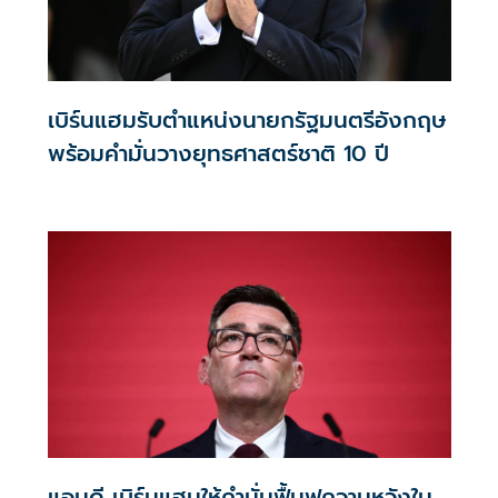
เบิร์นแฮมรับตำแหน่งนายกรัฐมนตรีอังกฤษ
พร้อมคำมั่นวางยุทธศาสตร์ชาติ 10 ปี
แอนดี เบิร์นแฮมให้คำมั่นฟื้นฟูความหวังใน