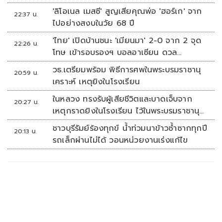
'ลิโอเนล เมสซี' สูญเสียคุณพ่อ 'ฮอร์เก' จาก
22:37 น.
ไปอย่างสงบในวัย 68 ปี
'ไทย' เปิดบ้านชนะ 'เมียนมา' 2-0 จาก 2 จุด
22:26 น.
โทษ เข้ารอบรองฯ บอลอาเซียน ดวล
'สิงคโปร์'
วธ.เตรียมพร้อม พิธีการศพในพระบรมราชานุ
20:59 น.
เคราะห์ เหตุยิงในโรงเรียน
ในหลวง ทรงรับผู้เสียชีวิตและบาดเจ็บจาก
20:27 น.
เหตุกราดยิงในโรงเรียน ไว้ในพระบรมราชานุ
เคราะห์
ชาวบุรีรัมย์ร้องทุกข์ น้ำท่วมนาข้าวซ้ำซากทุกปี
20:13 น.
รถเล็กผ่านไม่ได้ วอนหน่วยงานเร่งแก้ไข