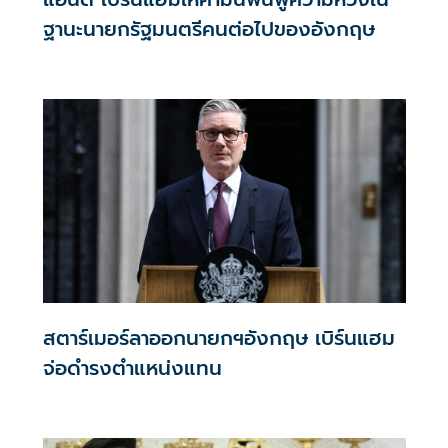
ฐานะนายกรัฐมนตรีคนต่อไปของอังกฤษ
สตาร์เมอร์ลาออกนายกฯอังกฤษ เบิร์นแฮม
จ่อดำรงตำแหน่งแทน