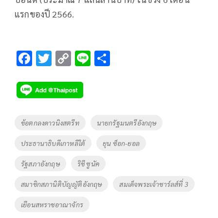
แรกของปี 2566.
F
T
C
Li
S
ac
wi
o
n
h
e
tt
p
e
ar
b
er
y
e
o
Li
Tags
ข้อตกลงดาวนิงสตรีท
นายกรัฐมนตรีอังกฤษ
o
n
ประธานาธิบดีเกาหลีใต้
ยุน ซ็อก-ยอล
k
k
รัฐสภาอังกฤษ
ริชี ซูนัค
สมาชิกสภานิติบัญญัติอังกฤษ
สมเด็จพระเจ้าชาร์ลส์ที่ 3
เยือนสหราชอาณาจักร