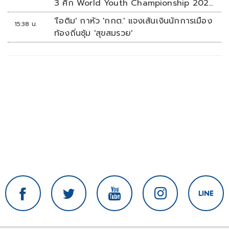
3 ศึก World Youth Championship 2026
ที่สิงคโปร์
'ไอติม' กาหัว 'กกต.' แจงเส้นเงินนักการเมือง
15:38 น.
ท้องถิ่นซุ้ม 'สุขสมรวย'