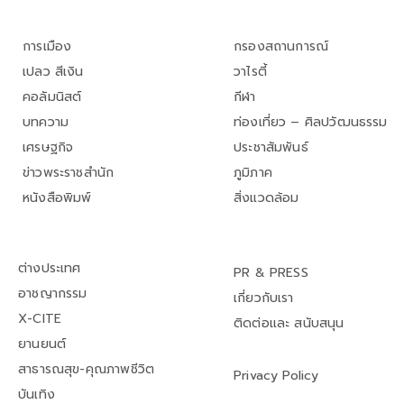
การเมือง
กรองสถานการณ์
เปลว สีเงิน
วาไรตี้
คอลัมนิสต์
กีฬา
บทความ
ท่องเที่ยว – ศิลปวัฒนธรรม
เศรษฐกิจ
ประชาสัมพันธ์
ข่าวพระราชสำนัก
ภูมิภาค
หนังสือพิมพ์
สิ่งแวดล้อม
ต่างประเทศ
PR & PRESS
อาชญากรรม
เกี่ยวกับเรา
X-CITE
ติดต่อและ สนับสนุน
ยานยนต์
สาธารณสุข-คุณภาพชีวิต
Privacy Policy
บันเทิง