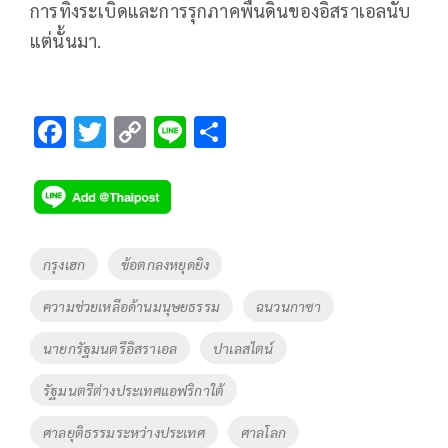
การทิ้งระเบิดและการรุกภาคพื้นดินของอิสราเอลนับ
แต่นั้นมา.
F
T
C
Li
S
ac
wi
o
n
h
e
tt
p
e
ar
b
er
y
e
o
Li
Tags
กรุงเฮก
ข้อตกลงหยุดยิง
o
n
ความช่วยเหลือด้านมนุษยธรรม
ฉนวนกาซา
k
k
นายกรัฐมนตรีอิสราเอล
ปาเลสไตน์
รัฐมนตรีต่างประเทศแอฟริกาใต้
ศาลยุติธรรมระหว่างประเทศ
ศาลโลก