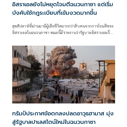
อิสราเอลยังไม่หยุดโจมตีฉนวนกาซา แต่เริ่ม
บังคับใช้กฎระเบียบที่เข้มงวดมากขึ้น
สุดสัปดาห์ที่ผ่านมามีผู้เสียชีวิตมากกว่าสิบคนจากการโจมตีของ
อิสราเอลในฉนวนกาซา ขณะนี้มีรายงานว่ารัฐบาลอิสราเอลเริ่ม
เข้มงวดแนวทางปฏิบัติสำหรับการโจมตีลักษณะดังกล่าวแล้ว
ทรัมป์ประกาศข้อตกลงปลดอาวุธฮามาส มุ่ง
สู่รัฐบาลปาเลสไตน์ใหม่ในฉนวนกาซา