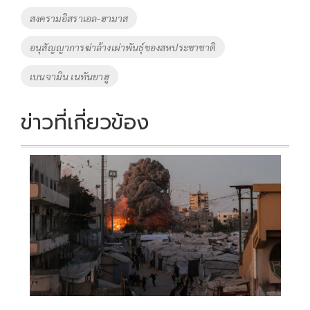
สงครามอิสราเอล-ฮามาส
อนุสัญญาการฆ่าล้างเผ่าพันธุ์ของสหประชาชาติ
เบนจามิน เนทันยาฮู
ข่าวที่เกี่ยวข้อง