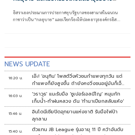
สมบูรณ์
อิสราเอลประณามการประกาศยุบรัฐบาลของฮามาสในฉนวน
กาซาว่าเป็น “กลอุบาย” และเรียกร้องให้ปลดอาวุธองค์กรอิสลา
มิสต์ปาเลสไตน์ “ตราบใด
NEWS UPDATE
เอ๊ะ! 'อนุทิน' โพสต์วิ่งหัวชนกำแพงทุกวัน แต่
16:20 น.
กำแพงก็ยังสูงขึ้น ถ้ายังคงวิ่งชนอยู่มันก็เจ็บ
หัวอีก
'วราวุธ' แนะรับมือ 'ซูเปอร์เอลนีโญ' หนุนกัก
16:03 น.
เก็บน้ำ-ทำฝนหลวง ดัน 'ทำนาเปียกสลับแห้ง'
อินโดนีเซียปิดอุทยานแห่งชาติ รับมือไฟป่า
15:46 น.
ลุกลาม
ตัวแทน JB League รุ่นอายุ 11 ปี คว้าอันดับ
15:40 น.