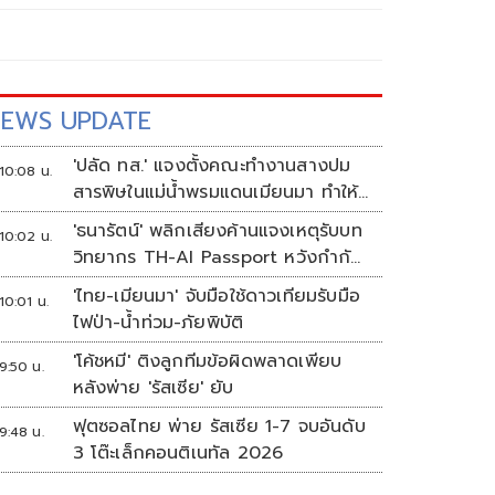
EWS UPDATE
'ปลัด ทส.' แจงตั้งคณะทำงานสางปม
10:08 น.
สารพิษในแม่น้ำพรมแดนเมียนมา ทำให้
แก้ปัญหารวดเร็ว
'ธนารัตน์' พลิกเสียงค้านแจงเหตุรับบท
10:02 น.
วิทยากร TH-AI Passport หวังกำกับ
ใช้งบเหมาะสม ชูจุดเด่นคนไทยได้ใช้ AI
'ไทย-เมียนมา' จับมือใช้ดาวเทียมรับมือ
10:01 น.
ระดับโปร ลดเหลื่อมล้ำทางเทคโนโลยี
ไฟป่า-น้ำท่วม-ภัยพิบัติ
เซฟงบไปกว่า900ล้าน เชื่อหากใช้เต็มที่
'โค้ชหมี' ติงลูกทีมข้อผิดพลาดเพียบ
เอกชนขาดทุนย่อยยับ
9:50 น.
หลังพ่าย 'รัสเซีย' ยับ
ฟุตซอลไทย พ่าย รัสเซีย 1-7 จบอันดับ
9:48 น.
3 โต๊ะเล็กคอนติเนทัล 2026