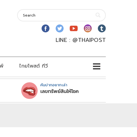
LINE : @THAIPOST
พ์
ไทยโพสต์ ทีวี
คันปากอยากเล่า
เลขทรัพย์สินให้โชค