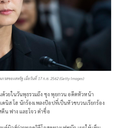
รสของสหรัฐ เมื่อวันที่ 17 ก.ย. 2562 (Getty Images)
ุมด้วยในวันพุธรวมถึง ชุง พุยกวน อดีตหัวหน้า
ดนิส โฮ นักร้องเพลงป๊อปที่เป็นหัวขบวนเรียกร้อง
สตีน ฟาง และโจว ต๋าชื่อ
ตนด์นิวส์ถ่ายทอดวิดีโอสดทางเฟซบุ๊ก เผยให้เห็น