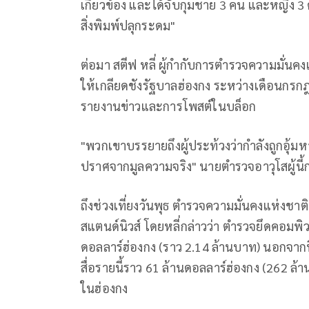
เกี่ยวข้อง และได้จับกุมชาย 3 คน และหญิง 3
สิ่งพิมพ์ปลุกระดม"
ต่อมา สตีฟ หลี่ ผู้กำกับการตำรวจความมั่นคง
ให้เกลียดชังรัฐบาลฮ่องกง ระหว่างเดือนกรก
รายงานข่าวและการโพสต์ในบล็อก
"พวกเขาบรรยายถึงผู้ประท้วงว่ากำลังถูกอุ้มหา
ปราศจากมูลความจริง" นายตำรวจอาวุโสผู้นี้ก
ถึงช่วงเที่ยงวันพุธ ตำรวจความมั่นคงแห่ง
สแตนด์นิวส์ โดยหลี่กล่าวว่า ตำรวจยึดคอมพิ
ดอลลาร์ฮ่องกง (ราว 2.14 ล้านบาท) นอกจากนี
สื่อรายนี้ราว 61 ล้านดอลลาร์ฮ่องกง (262 ล้า
ในฮ่องกง