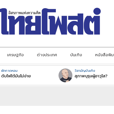
เศรษฐกิจ
ต่างประเทศ
บันเทิง
หนังสือพิม
ผักกาดหอม
วิสามัญบันเทิง
ดับไฟใต้มันไม่ง่าย
สุภาพบุรุษผู้อาวุโส?