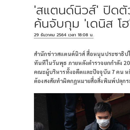
'สแตนด์นิวส์' ปิดต
ค้นจับกุม 'เดนิส โ
29 ธันวาคม 2564 เวลา 18:08 น.
สำนักข่าวสแตนด์นิวส์ สื่อหนุนประชาธ
ทันทีในวันพุธ ภายหลังตำรวจยกกำลัง 20
คณะผู้บริหารทั้งอดีตและปัจจุบัน 7 คน หน
ต้องสงสัยทำผิดกฎหมายสื่อสิ่งพิมพ์ปลุก