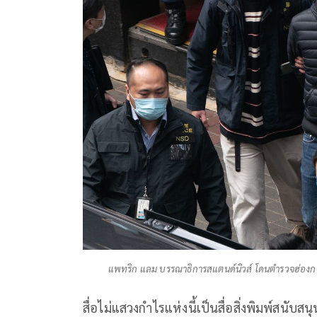
แพทริก แลม บรรณาธิการสแตนด์นิวส์ โดนตำรวจฮ่องกงจั
สื่อไม่แสวงกำไรแห่งนี้เป็นสื่อสิ่งพิมพ์สนับ