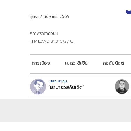
ศุกร์, 7 สิงหาคม 2569
สภาพอากาศวันนี้
THAILAND 31.3°C/27°C
การเมือง
เปลว สีเงิน
คอลัมนิสต์
เปลว สีเงิน
‘เรามาอวยกันเถิด’