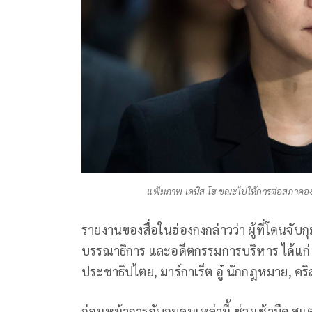
แฟ้มภาพ เดนิส โฮ ขณะไปให้การต่อสภาคองเก
รายงานของสื่อในฮ่องกงกล่าวว่า ผู้ที่โดนจับก
บรรณาธิการ และอดีตกรรมการบริหาร ได้แก่ เ
ประชาธิปไตย, มาร์กาเร็ต อู๋ นักกฎหมาย, คริ
ก่อนหน้าการจับกุมคนเหล่านี้ ช่วงเช้ามืด สแ