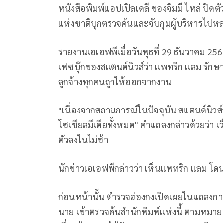
หนังสือพิมพ์แอปเปิลเดลี ของจิมมี ไหล่ ปิด
แห่งชาติบุกตรวจค้นและจับกุมผู้บริหารไป
รายงานเอเอฟพีเมื่อวันพุธที่ 29 ธันวาคม 256
เฟซบุ๊กของสแตนด์นิวส์ว่า แพทริก แลม รั
ลูกจ้างทุกคนถูกให้ออกจากงาน
"เนื่องจากสถานการณ์ในปัจจุบัน สแตนด์นิว
โซเชียลมีเดียทั้งหมด" คำแถลงกล่าวด้วยว่า 
ตัวลงในไม่ช้า
นักข่าวเอเอฟพีกล่าวว่า เห็นแพทริก แลม โ
ก่อนหน้านั้น ตำรวจฮ่องกงเปิดเผยในแถลงกา
นาย เข้าตรวจค้นสำนักพิมพ์แห่งนี้ ตามหมายศา