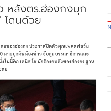
ัว หลังตร.ฮ่องกงบุก
ฮ' โดนด้วย
N
ิปไตยของฮ่องกง ประกาศปิดตัวทุกแพลตฟอร์ม
0 นายบุกค้นห้องข่าว จับกุมบรรณาธิการและ
ึ่งในนี้คือ เดนิส โฮ นักร้องคนดังของฮ่องกง ฐาน
ระดม