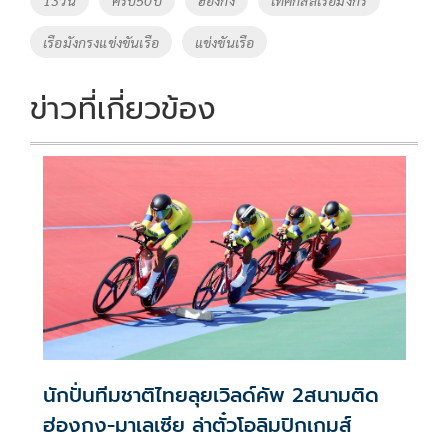
13วัน
ครบ50ปี
ฮ่องกง
เทศกสลเรือมังกร
o
n
เรือมังกรงแข่งขันเรือ
แข่งขันเรือ
k
k
ข่าวที่เกี่ยวข้อง
นักปั่นทีมชาติไทยลุยเวิลด์คัพ 2สนามติด
ฮ่องกง-มาเลเซีย ล่าตั๋วโอลิมปิกเกมส์