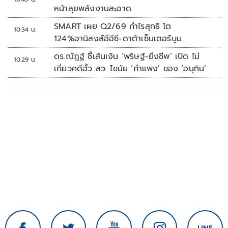
หน้าลุยพลังงานสะอาด
SMART เผย Q2/69 กำไรสุทธิ โต
10:34 น.
124%อานิสงส์อีอีซี-ดาต้าเซ็นเตอร์บูม
ดร.ณัฏฐ์ ชี้เส้นเงิน ‘พริษฐ์-ยิ่งชีพ’ เปิด ไม่
10:29 น.
เกี่ยวคดีฮั้ว สว. ไขนัย ‘กำแพง’ ของ ‘อนุทิน’