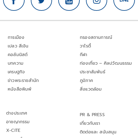
การเมือง
กรองสถานการณ์
เปลว สีเงิน
วาไรตี้
คอลัมนิสต์
กีฬา
บทความ
ท่องเที่ยว – ศิลปวัฒนธรรม
เศรษฐกิจ
ประชาสัมพันธ์
ข่าวพระราชสำนัก
ภูมิภาค
หนังสือพิมพ์
สิ่งแวดล้อม
ต่างประเทศ
PR & PRESS
อาชญากรรม
เกี่ยวกับเรา
X-CITE
ติดต่อและ สนับสนุน