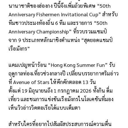
นานาชาติของฮ่องกง ปีนี้จึงเพิ่มถ้วยพิเศษ “
50th
Anniversary Fishermen Invitational Cup”
สำหรับ
ทีมชาวประมงท้องถิ่น
6
ทีม และรายการ “
50th
Anniversary Championship”
ที่รวบรวมแชมป์
จาก
9
ประเภทหลักมาชิงตำแหน่ง
“
สุดยอดแชมป์
เรือมังกร”
แคมเปญหน้าร้อน “
Hong Kong Summer Fun”
รับ
ฤดูกาลท่องเที่ยวช่วงกลางปี เปลี่ยนบรรยากาศริมอ่าว
ที่
Avenue of Stars
ให้คึกคักตลอด
13
วัน
ตั้งแต่
19
มิถุนายนถึง
1
กรกฎาคม
2026
ทั้งกิน ดื่ม
เที่ยว และชมการแข่งขันเรือมังกรในโลเคชันที่มอง
เห็นวิวอ่าววิคตอเรียได้แบบเต็มตา
สำหรับใครที่อยากไปสัมผัสประสบการณ์ความตื่น