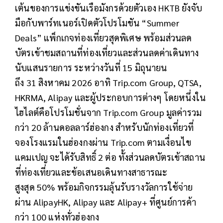
เต้นของการแข่งขันเรือมังกรด้วยตัวเอง
HKTB
ยังจับ
มือกับพาร์ทเนอร์เปิดตัวโปรโมชัน “
Summer
Deals”
แพ็กเกจท่องเที่ยวสุดพิเศษ พร้อมส่วนลด
บัตรเข้าชมสถานที่ท่องเที่ยวและส่วนลดค่าเดินทาง
นับแสนรายการ ระหว่างวันที่
15
มิถุนายน
ถึง
31
สิงหาคม
2026
อาทิ
Trip.com Group, QTSA,
HKRMA, Alipay
และผู้ประกอบการต่างๆ โดยหนึ่งใน
ไฮไลต์คือโปรโมชั่นจาก
Trip.com Group
มูลค่ารวม
กว่า
20
ล้านดอลลาร์ฮ่องกง สำหรับนักท่องเที่ยวที่
จองโรงแรมในฮ่องกงผ่าน
Trip.com
ตามเงื่อนไข
แคมเปญ จะได้รับสิทธิ์
2
ต่อ ทั้งส่วนลดบัตรเข้าสถาน
ที่ท่องเที่ยวและข้อเสนอเดินทางสาธารณะ
สูงสุด
50%
พร้อมกิจกรรมลุ้นรับรางวัลการใช้จ่าย
ผ่าน
AlipayHK, Alipay
และ
Alipay+
ที่ศูนย์การค้า
กว่า
100
แห่งทั่วฮ่องกง