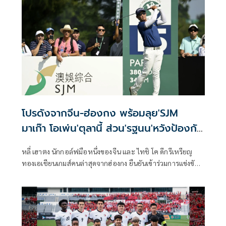
โปรดังจากจีน-ฮ่องกง พร้อมลุย'SJM
มาเก๊า โอเพ่น'ตุลานี้ ส่วน'รฐนน'หวังป้องกัน
แชมป์
หลี่ เฮาตง นักกอล์ฟมือหนึ่งของจีน และ ไทชิ โค ดีกรีเหรียญ
ทองเอเชียนเกมส์คนล่าสุดจากฮ่องกง ยืนยันเข้าร่วมการแข่งขัน
กอล์ฟรายการ เอสเจเอ็ม มาเก๊า โอเพ่น ณ สนามมาเก๊ากอล์ฟ
แอนด์ คันทรีคลับ ขณะที่จาง เหลียงเหว่ย ตำนานโปรกอล์ฟชาว
จีนลุ้นทำสถิติเป็นนักกอล์ฟคนแรกที่คว้าแชมป์สมัยที่ 3 ส่วน
รฐนน วรรณศรีจันทร์ ซึ่งเพิ่งจบรองแชมป์ที่ไต้หวันเมื่อวัน
อาทิตย์ หวังรักษาฟอร์มดี ลงป้องกันตำแหน่งในเดือนตุลาคมนี้