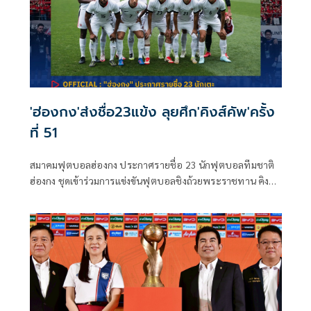
'ฮ่องกง'ส่งชื่อ23แข้ง ลุยศึก'คิงส์คัพ'ครั้ง
ที่ 51
สมาคมฟุตบอลฮ่องกง ประกาศรายชื่อ 23 นักฟุตบอลทีมชาติ
ฮ่องกง ชุดเข้าร่วมการแข่งขันฟุตบอลชิงถ้วยพระราชทาน คิงส์
คัพ ครั้งที่ 51 ณ จังหวัดกาญจนบุรี ระหว่างวันที่ 1-9 กันยายน
2568 ภายใต้การคุมทัพของ "แอชลีย์ เวสต์วูด" หัวหน้าผู้ฝึกสอน
ชาวอังกฤษ