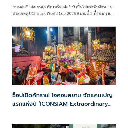
“สองล้อ” ไม่เคยหยุดพัก เตรียมส่ง 3 นักปั่นไปแข่งขันจักรยาน
ประเภทลู่ UCI Track World Cup 2026 สนามที่ 2 ที่ฮ่องกง และ
สนามที่ 3 ที่มาเลเซีย เพื่อเก็บคะแนนสะสมในการควอลิฟายเข้า
สู่การแข่งขันจักรยานประเภทลู่ชิงแชมป์โลก UCI Track World
Championships 2026 ที่นครเซี่ยงไฮ้ ประเทศจีน ในเดือน
ตุลาคม และโอลิมปิกเกมส์ 2028 ที่นครลอสแอนเจลิส ประเทศ
สหรัฐอเมริกา
ช็อปเปิดศักราช! ไอคอนสยาม จัดแคมเปญ
แรกแห่งปี ‘ICONSIAM Extraordinary
Experience’