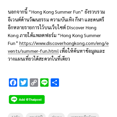
นอกจากนี้
“Hong Kong Summer Fun”
ยังรวบรวม
อีเวนต์ด้านวัฒนธรรม ความบันเทิง กีฬา และดนตรี
อีกหลายรายการไว้บนเว็บไซต์
Discover Hong
Kong
ภายใต้แพลตฟอร์ม “
Hong Kong Summer
Fun”
https://www.discoverhongkong.com/eng/e
vents/summer-fun.html
เพื่อให้ค้นหาข้อมูลและ
วางแผนเที่ยวได้สะดวกในที่เดียว
F
T
C
Li
S
ac
wi
o
n
h
e
tt
p
e
ar
b
er
y
e
o
Li
Tags