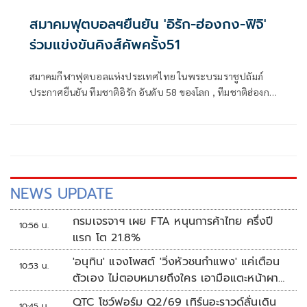
สมาคมฟุตบอลฯยืนยัน 'อิรัก-ฮ่องกง-ฟิจิ'
ร่วมแข่งขันคิงส์คัพครั้ง51
สมาคมกีฬาฟุตบอลแห่งประเทศไทย ในพระบรมราชูปถัมภ์
ประกาศยืนยัน ทีมชาติอิรัก อันดับ 58 ของโลก , ทีมชาติฮ่องกง
อันดับ 147 ของโลก และ ทีมชาติฟิจิ อันดับ 150 ของโลก คือ 3
ทีม ที่ตอบรับเข้าร่วมศึกฟุตบอลชิงถ้วยพระราชทาน คิงส์คัพ
ครั้งที่ 51 เป็นที่เรียบร้อย โดยเป็นเกมนานาชาติ International
'A' Match ตามปฏิทิน ฟีฟ่า เดย์ ระหว่างวันที่ 1-9 กันยายน
2568
NEWS UPDATE
กรมเจรจาฯ เผย FTA หนุนการค้าไทย ครึ่งปี
10:56 น.
แรก โต 21.8%
'อนุทิน' แจงโพสต์ 'วิ่งหัวชนกำแพง' แค่เตือน
10:53 น.
ตัวเอง ไม่ตอบหมายถึงใคร เอามือแตะหน้าผา
กบอก 'หัวโน'
QTC โชว์ฟอร์ม Q2/69 เทิร์นอะราวด์ลั่นเดิน
10:45 น.