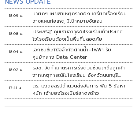
NEWS UPDATE
นายกฯ เผยสาเหตุกราดยิง เครียดเรื่องเรียน
18:09 น.
วางแผนก่อเหตุ มีเป้าหมายชัดเจน
'ประเสริฐ' คุมเข้มอาวุธในโรงเรียนทั่วประเทศ
18:08 น.
โวโรงเรียนต้องเป็นพื้นที่ปลอดภัย
เอกชนชี้แก้ข้อจำกัดด้านน้ำ–ไฟฟ้า รับ
18:04 น.
ศูนย์กลาง Data Center
ธอส. จัดทำมาตรการเร่งด่วนช่วยเหลือลูกค้า
18:02 น.
จากเหตุการณ์ในโรงเรียน จังหวัดนนทบุรี
กรณีเสียชีวิตหรือทุพพลภาพลดดอกเบี้ยเหลือ
ตร. แถลงสรุปสำนวนส่งอัยการ ฟัน 5 ข้อหา
17:41 น.
0.01% ต่อปี ตลอดอายุสัญญา
หนัก เจ้าของโรงเบียร์ลาดพร้าว