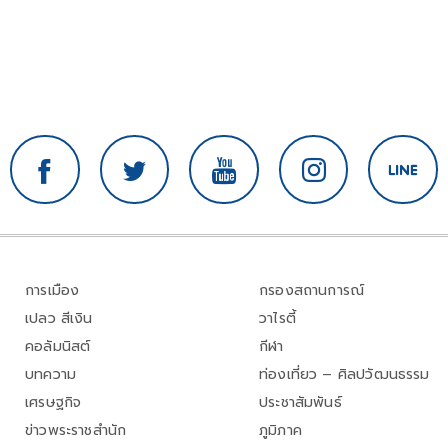
การเมือง
กรองสถานการณ์
เปลว สีเงิน
วาไรตี้
คอลัมนิสต์
กีฬา
บทความ
ท่องเที่ยว – ศิลปวัฒนธรรม
เศรษฐกิจ
ประชาสัมพันธ์
ข่าวพระราชสำนัก
ภูมิภาค