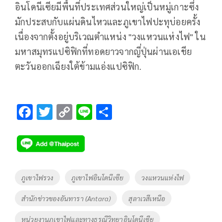
อินโดนีเซียมีพื้นที่ประเทศส่วนใหญ่เป็นหมู่เกาะซึ่ง
มักประสบกับแผ่นดินไหวและภูเขาไฟปะทุบ่อยครั้ง
เนื่องจากตั้งอยู่บริเวณตำแหน่ง "วงแหวนแห่งไฟ" ใน
มหาสมุทรแปซิฟิกที่ทอดยาวจากญี่ปุ่นผ่านเอเชีย
ตะวันออกเฉียงใต้ข้ามแอ่งแปซิฟิก.
F
T
C
Li
S
ac
wi
o
n
h
e
tt
p
e
ar
b
er
y
e
o
Li
Tags
ภูเขาไฟรวง
ภูเขาไฟอินโดนีเซีย
วงแหวนแห่งไฟ
o
n
สำนักข่าวของอันทารา (Antara)
สุลาเวสีเหนือ
k
k
หน่วยงานภูเขาไฟและทางธรณีวิทยาอินโดนีเซีย