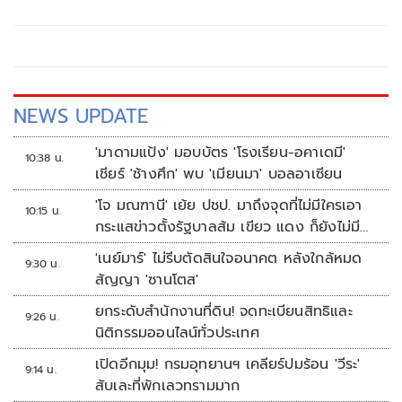
NEWS UPDATE
'มาดามแป้ง' มอบบัตร 'โรงเรียน-อคาเดมี'
10:38 น.
เชียร์ 'ช้างศึก' พบ 'เมียนมา' บอลอาเซียน
'โจ มณฑานี' เย้ย ปชป. มาถึงจุดที่ไม่มีใครเอา
10:15 น.
กระแสข่าวตั้งรัฐบาลส้ม เขียว แดง ก็ยังไม่มีฟ้า
เลย
'เนย์มาร์' ไม่รีบตัดสินใจอนาคต หลังใกล้หมด
9:30 น.
สัญญา 'ซานโตส'
ยกระดับสำนักงานที่ดิน! จดทะเบียนสิทธิและ
9:26 น.
นิติกรรมออนไลน์ทั่วประเทศ
เปิดอีกมุม! กรมอุทยานฯ เคลียร์ปมร้อน 'วีระ'
9:14 น.
สับเละที่พักเลวทรามมาก