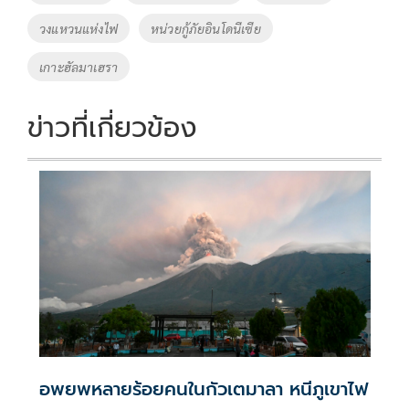
k
k
วงแหวนแห่งไฟ
หน่วยกู้ภัยอินโดนีเซีย
เกาะฮัลมาเฮรา
ข่าวที่เกี่ยวข้อง
อพยพหลายร้อยคนในกัวเตมาลา หนีภูเขาไฟ