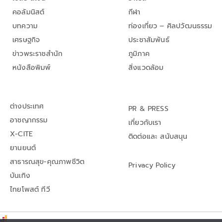
คอลัมนิสต์
กีฬา
บทความ
ท่องเที่ยว – ศิลปวัฒนธรรม
เศรษฐกิจ
ประชาสัมพันธ์
ข่าวพระราชสำนัก
ภูมิภาค
หนังสือพิมพ์
สิ่งแวดล้อม
ต่างประเทศ
PR & PRESS
อาชญากรรม
เกี่ยวกับเรา
X-CITE
ติดต่อและ สนับสนุน
ยานยนต์
สาธารณสุข-คุณภาพชีวิต
Privacy Policy
บันเทิง
ไทยโพสต์ ทีวี