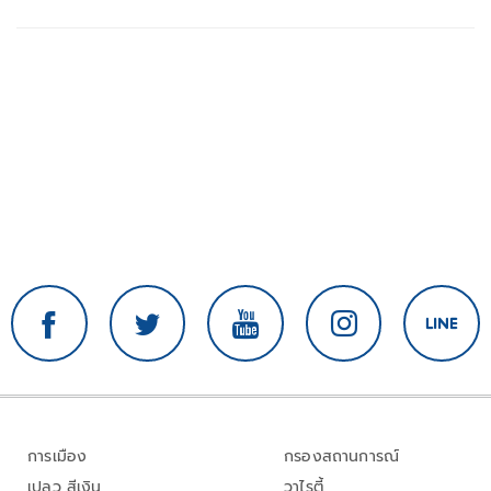
การเมือง
กรองสถานการณ์
เปลว สีเงิน
วาไรตี้