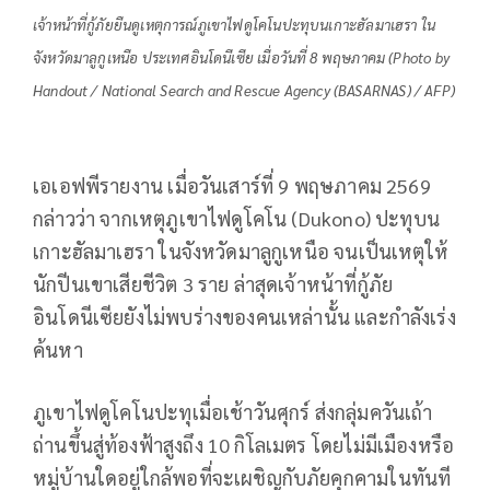
เจ้าหน้าที่กู้ภัยยืนดูเหตุการณ์ภูเขาไฟดูโคโนปะทุบนเกาะฮัลมาเฮรา ใน
จังหวัดมาลูกูเหนือ ประเทศอินโดนีเซีย เมื่อวันที่ 8 พฤษภาคม (Photo by
Handout / National Search and Rescue Agency (BASARNAS) / AFP)
เอเอฟพีรายงาน เมื่อวันเสาร์ที่ 9 พฤษภาคม 2569
กล่าวว่า จากเหตุภูเขาไฟดูโคโน (Dukono) ปะทุบน
เกาะฮัลมาเฮรา ในจังหวัดมาลูกูเหนือ จนเป็นเหตุให้
นักปีนเขาเสียชีวิต 3 ราย ล่าสุดเจ้าหน้าที่กู้ภัย
อินโดนีเซียยังไม่พบร่างของคนเหล่านั้น และกำลังเร่ง
ค้นหา
ภูเขาไฟดูโคโนปะทุเมื่อเช้าวันศุกร์ ส่งกลุ่มควันเถ้า
ถ่านขึ้นสู่ท้องฟ้าสูงถึง 10 กิโลเมตร โดยไม่มีเมืองหรือ
หมู่บ้านใดอยู่ใกล้พอที่จะเผชิญกับภัยคุกคามในทันที