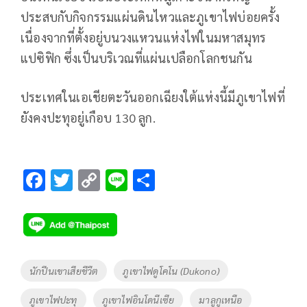
ประสบกับกิจกรรมแผ่นดินไหวและภูเขาไฟบ่อยครั้ง
เนื่องจากที่ตั้งอยู่บนวงแหวนแห่งไฟในมหาสมุทร
แปซิฟิก ซึ่งเป็นบริเวณที่แผ่นเปลือกโลกชนกัน
ประเทศในเอเชียตะวันออกเฉียงใต้แห่งนี้มีภูเขาไฟที่
ยังคงปะทุอยู่เกือบ 130 ลูก.
F
T
C
Li
S
ac
wi
o
n
h
e
tt
p
e
ar
b
er
y
e
o
Li
Tags
นักปีนเขาเสียชีวืต
ภูเขาไฟดูโคโน (Dukono)
o
n
ภูเขาไฟปะทุ
ภูเขาไฟอินโดนีเซีย
มาลูกูเหนือ