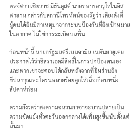
พลจัตวา เซียวาช มิฮันดูสต์ นายทหารอาวุโสในอิส
ฟาฮาน กล่าวกับสถานีโทรทัศน์ของรัฐว่า เสียงดังที่
ผู้คนได้ยินมีสาเหตุมาจากระบบป้องกันที่ยิงเป้าหมาย
ในอากาศ ไม่ใช่การระเบิดบนพื้น
ก่อนหน้านี้ นายกรัฐมนตรีเบนจามิน เนทันยาฮูเคย
ประกาศไว้ว่าอิสราเอลมีสิทธิ์ในการปกป้องตนเอง
และพวกเขาจะตอบโต้กลับหลังจากที่อิหร่านยิง
ขีปนาวุธและโดรนหลายร้อยลูกใส่เมื่อเกือบหนึ่ง
สัปดาห์ก่อน
ความกังวลว่าสงครามฉนวนกาซาจะบานปลายเป็น
ความขัดแย้งทั่วตะวันออกกลางได้เพิ่มสูงขึ้นนับตั้งแต่
นั้นมา