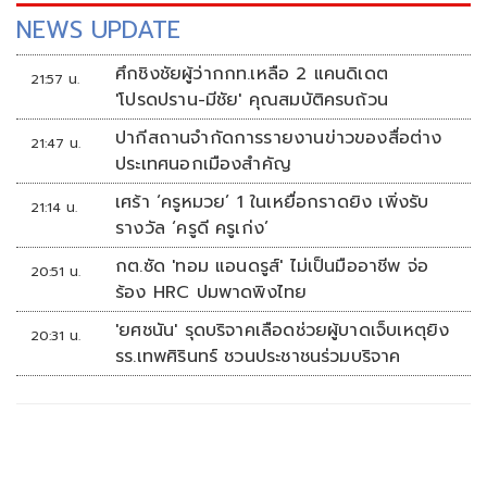
NEWS UPDATE
ศึกชิงชัยผู้ว่ากกท.เหลือ 2 แคนดิเดต
21:57 น.
'โปรดปราน-มีชัย' คุณสมบัติครบถ้วน
ปากีสถานจำกัดการรายงานข่าวของสื่อต่าง
21:47 น.
ประเทศนอกเมืองสำคัญ
เศร้า ‘ครูหมวย’ 1 ในเหยื่อกราดยิง เพิ่งรับ
21:14 น.
รางวัล ‘ครูดี ครูเก่ง’
กต.ซัด 'ทอม แอนดรูส์' ไม่เป็นมืออาชีพ จ่อ
20:51 น.
ร้อง HRC ปมพาดพิงไทย
'ยศชนัน' รุดบริจาคเลือดช่วยผู้บาดเจ็บเหตุยิง
20:31 น.
รร.เทพศิรินทร์ ชวนประชาชนร่วมบริจาค