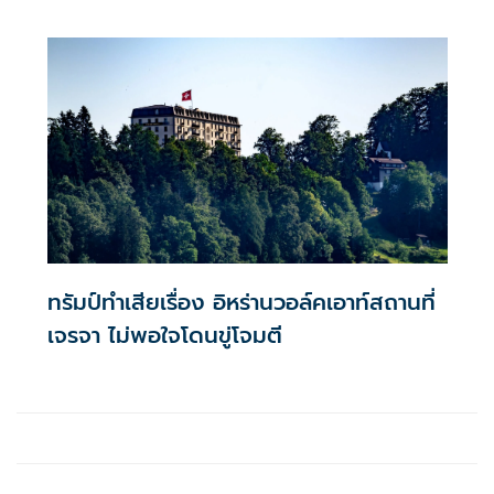
ทรัมป์ทำเสียเรื่อง อิหร่านวอล์คเอาท์สถานที่
เจรจา ไม่พอใจโดนขู่โจมตี