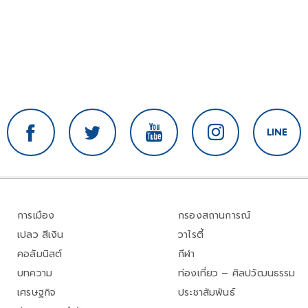
การเมือง
กรองสถานการณ์
เปลว สีเงิน
วาไรตี้
คอลัมนิสต์
กีฬา
บทความ
ท่องเที่ยว – ศิลปวัฒนธรรม
เศรษฐกิจ
ประชาสัมพันธ์