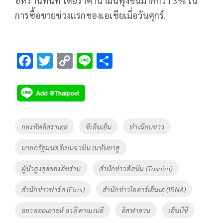
อิหร่านทันที โดยราคาน้ำมันพุ่งขึ้นมากกว่า 3% ใน
การซื้อขายช่วงแรกของเอเชียเมื่อวันศุกร์.
F
T
C
Li
S
ac
wi
o
n
h
e
tt
p
e
ar
b
er
y
e
o
Li
Tags
กองทัพอิสราเอล
ซีเอ็นเอ็น
ทำเนียบขาว
o
n
นายกรัฐมนตรีเบนจามิน เนทันยาฮู
k
k
ผู้นำสูงสุดของอิหร่าน
สำนักข่าวตัสนีม (Tasnim)
สำนักข่าวฟาร์ส (Fars)
สำนักข่าวไออาร์เอ็นเอ (IRNA)
อยาตอลเลาะห์ อาลี คาเมเนอี
อิสฟาฮาน
เอ็นบีซี