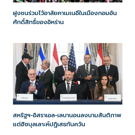
ฝูงชนร่วมไว้อาลัยคาเมเนอีในเมืองกอมอัน
ศักดิ์สิทธิ์ของอิหร่าน
สหรัฐฯ-อิสราเอล-เลบานอนลงนามสันติภาพ
แต่ฮิซบุลเลาะห์ปฏิเสธทันควัน