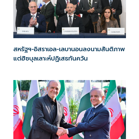
สหรัฐฯ-อิสราเอล-เลบานอนลงนามสันติภาพ
แต่ฮิซบุลเลาะห์ปฏิเสธทันควัน