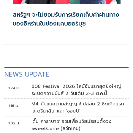
สหรัฐฯ จะไม่ยอมรับการเรียกเก็บค่าผ่านทาง
ของอิหร่านในช่องแคบฮอร์มุซ
NEWS UPDATE
808 Festival 2026 ไลน์อัปแรกสุดยิ่งใหญ่
1:24 น.
ระเบิดความมันส์ 2 วันเต็ม 2-3 ต.ค.นี้
M4 คัมแบคตามสัญญา! ปล่อย 2 ซิงเกิลแรก
1:16 น.
'อะดรีนาลีน' และ 'ชอบU'
'ดั๊ม คาราบาว' รวมเพื่อนวัยมัธยมตั้งวง
1:02 น.
SweetCane (สวีทเคน)