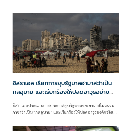
อิสราเอล เรียกการยุบรัฐบาลฮามาสว่าเป็น
กลอุบาย และเรียกร้องให้ปลดอาวุธอย่าง
สมบูรณ์
อิสราเอลประณามการประกาศยุบรัฐบาลของฮามาสในฉนวน
กาซาว่าเป็น “กลอุบาย” และเรียกร้องให้ปลดอาวุธองค์กรอิสลา
มิสต์ปาเลสไตน์ “ตราบใด