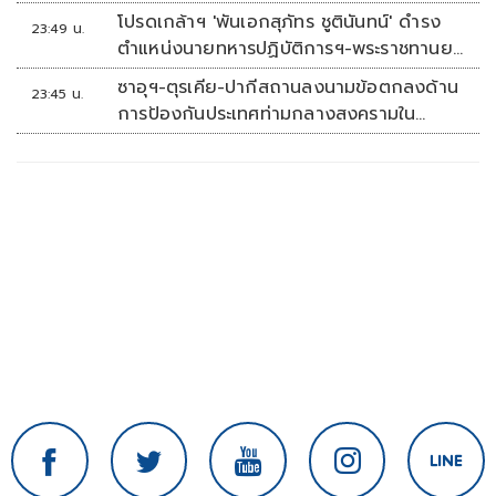
โปรดเกล้าฯ 'พันเอกสุภัทร ชูตินันทน์' ดำรง
23:49 น.
ตำแหน่งนายทหารปฏิบัติการฯ-พระราชทานยศ
'พลตรี'
ซาอุฯ-ตุรเคีย-ปากีสถานลงนามข้อตกลงด้าน
23:45 น.
การป้องกันประเทศท่ามกลางสงครามใน
ภูมิภาค