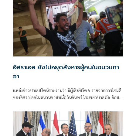
อิสราเอล ยังไม่หยุดสังหารผู้คนในฉนวนกา
ซา
แหล่งข่าวปาเลสไตน์รายงานว่า มีผู้เสียชีวิต 5 รายจากการโจมตี
ของอิสราเอลในฉนวนกาซาเมื่อวันจันทร์ โรงพยาบาลอัล-อักซา
ในเดียร์เอล-บาลาห์ให้ข้อมูลว่า มีผู้เสียชีวิต 3 รายและบาดเจ็บ
อีกหลายคนเมื่อโดรนของอิสราเอลโจมตีกลุ่มพลเรือน