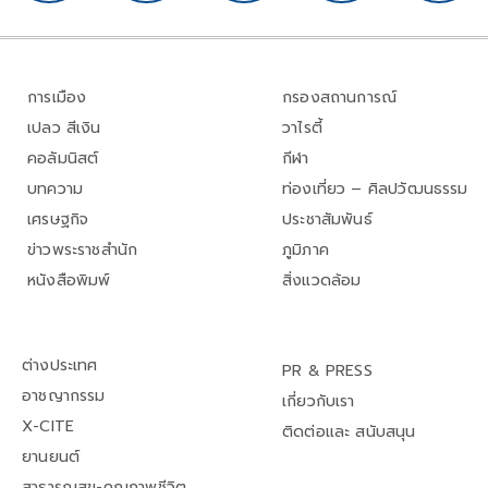
การเมือง
กรองสถานการณ์
เปลว สีเงิน
วาไรตี้
คอลัมนิสต์
กีฬา
บทความ
ท่องเที่ยว – ศิลปวัฒนธรรม
เศรษฐกิจ
ประชาสัมพันธ์
ข่าวพระราชสำนัก
ภูมิภาค
หนังสือพิมพ์
สิ่งแวดล้อม
ต่างประเทศ
PR & PRESS
อาชญากรรม
เกี่ยวกับเรา
X-CITE
ติดต่อและ สนับสนุน
ยานยนต์
สาธารณสุข-คุณภาพชีวิต