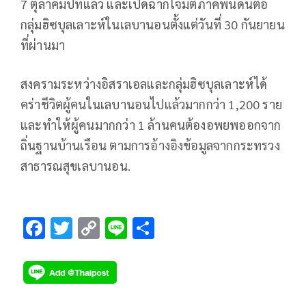
7 ตุลาคมปีที่แล้ว และเปิดฉากโจมตีภาคพื้นดินต่อ
กลุ่มฮิซบุลเลาะห์ในเลบานอนตั้งแต่วันที่ 30 กันยายน
ที่ผ่านมา
สงครามระหว่างอิสราเอลและกลุ่มฮิซบุลเลาะห์ได้
คร่าชีวิตผู้คนในเลบานอนไปแล้วมากกว่า 1,200 ราย
และทำให้ผู้คนมากกว่า 1 ล้านคนต้องอพยพออกจาก
ถิ่นฐานบ้านเรือน ตามการอ้างอิงข้อมูลจากกระทรวง
สาธารณสุขเลบานอน.
F
T
C
Li
S
ac
wi
o
n
h
e
tt
p
e
ar
b
er
y
e