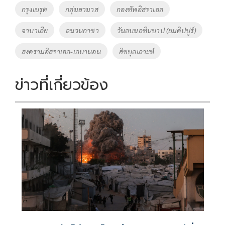
o
Li
Tags
กรุงเบรุต
กลุ่มฮามาส
กองทัพอิสราเอล
o
n
จาบาเลีย
ฉนวนกาซา
วันลบมลทินบาป (ยมคิปปูร์)
k
k
สงครามอิสราเอล-เลบานอน
ฮิซบุลเลาะห์
ข่าวที่เกี่ยวข้อง