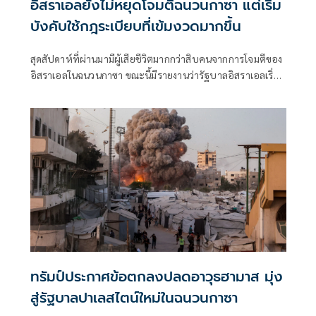
อิสราเอลยังไม่หยุดโจมตีฉนวนกาซา แต่เริ่ม
บังคับใช้กฎระเบียบที่เข้มงวดมากขึ้น
สุดสัปดาห์ที่ผ่านมามีผู้เสียชีวิตมากกว่าสิบคนจากการโจมตีของ
อิสราเอลในฉนวนกาซา ขณะนี้มีรายงานว่ารัฐบาลอิสราเอลเริ่ม
เข้มงวดแนวทางปฏิบัติสำหรับการโจมตีลักษณะดังกล่าวแล้ว
ทรัมป์ประกาศข้อตกลงปลดอาวุธฮามาส มุ่ง
สู่รัฐบาลปาเลสไตน์ใหม่ในฉนวนกาซา