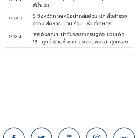
17:51 น.
สีน้ำเงิน
5 จังหวัดภาคเหนือน้ำถล่มอ่วม ปภ.สั่งสำรวจ
17:29 น.
ความเสียหาย บ้านเรือน- พื้นที่เกษตร
'สส.อังสณา' นำทีมพรรคเศรษฐกิจ ช่วยเด็ก
17:15 น.
13 ถูกทำร้ายซ้ำซาก ประสานพม.เข้าคุ้มครอง