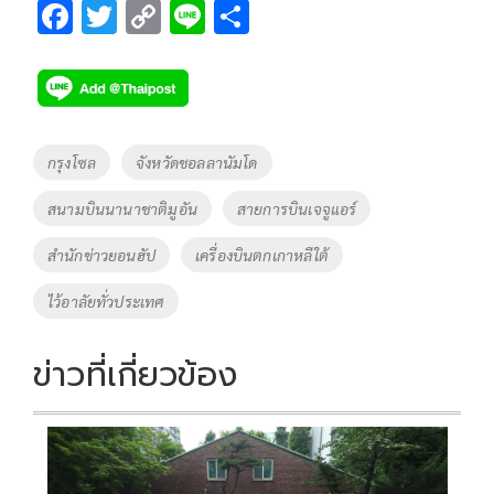
F
T
C
Li
S
ac
wi
o
n
h
e
tt
p
e
ar
b
er
y
e
o
Li
Tags
กรุงโซล
จังหวัดชอลลานัมโด
o
n
สนามบินนานาชาติมูอัน
สายการบินเจจูแอร์
k
k
สำนักข่าวยอนฮัป
เครื่องบินตกเกาหลีใต้
ไว้อาลัยทั่วประเทศ
ข่าวที่เกี่ยวข้อง