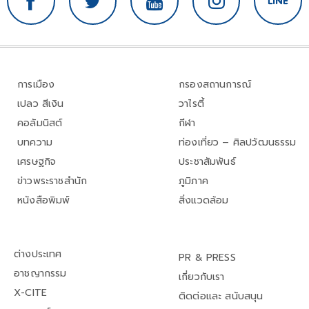
การเมือง
กรองสถานการณ์
เปลว สีเงิน
วาไรตี้
คอลัมนิสต์
กีฬา
บทความ
ท่องเที่ยว – ศิลปวัฒนธรรม
เศรษฐกิจ
ประชาสัมพันธ์
ข่าวพระราชสำนัก
ภูมิภาค
หนังสือพิมพ์
สิ่งแวดล้อม
ต่างประเทศ
PR & PRESS
อาชญากรรม
เกี่ยวกับเรา
X-CITE
ติดต่อและ สนับสนุน