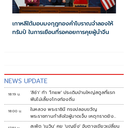
เกาหลีใต้มอบมงกุฎทองคำโบราณจำลองให้
ทรัมป์ ในการเยือนที่รอคอยการคุยผู้นำจีน
NEWS UPDATE
'ลิซ่า' ท้า 'โกแพ' ประเดิมบ้านใหญ่สตูลที่แรก
18:19 น.
ฟันไม่เลี้ยงโกงท้องถิ่น
ในหลวง พระราชินี ทรงปลอบขวัญ
18:00 น.
พระราชทานกำลังใจผู้บาดเจ็บ เหตุกราดยิง
รร.เทพศิรินทร์นนทบุรี
สะพัด 'เนวิน' คุย 'บุญยิ่ง' จับตางูเขียวเปลี่ยน