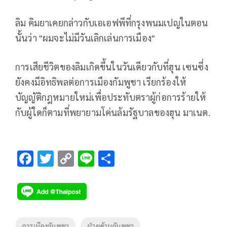
ลิม คิมยาเคยกล่าวกับเอเอฟพีที่กรุงพนมเปญในตอน
นั้นว่า "ผมจะไม่มีวันเลิกเล่นการเมือง"
การเสียชีวิตของลิมเกิดขึ้นในวันเดียวกับที่ฮุน เซนซึ่ง
ยังคงมีอิทธิพลต่อการเมืองกัมพูชา เรียกร้องให้
บัญญัติกฎหมายใหม่เพื่อประทับตราผู้ก่อการร้ายให้
กับผู้ใดก็ตามที่พยายามโค่นล้มรัฐบาลของฮุน มาเนต.
F
T
C
Li
S
ac
wi
o
n
h
e
tt
p
e
ar
b
er
y
e
o
Li
Tags
การเมืองกัมพูชา
ฝ่ายค้านกัมพูชา