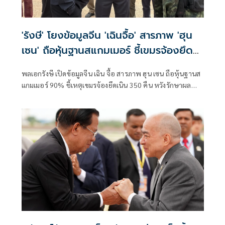
'รังษี' โยงข้อมูลจีน 'เฉินจื้อ' สารภาพ 'ฮุน
เซน' ถือหุ้นฐานสแกมเมอร์ ชี้เขมรจ้องยึด
เนิน 350 คืน
พลเอกรังษี เปิดข้อมูลจีน เฉิน จื้อ สารภาพ ฮุน เซน ถือหุ้นฐานส
แกมเมอร์ 90% ชี้เหตุเขมรจ้องยึดเนิน 350 คืน หวังรักษาผล
ประโยชน์–เพิ่มแต้มต่อก่อนเจรจา JBC