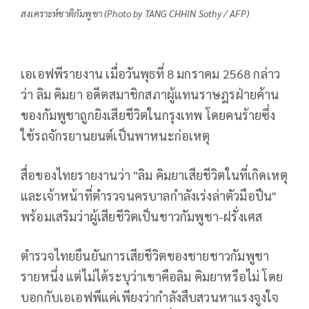
สงเคราะห์ชาติกัมพูชา (Photo by TANG CHHIN Sothy / AFP)
เอเอฟพีรายงาน เมื่อวันพุธที่ 8 มกราคม 2568 กล่าว
ว่า ลิม คิมยา อดีตสมาชิกสภาผู้แทนราษฎรฝ่ายค้าน
ของกัมพูชาถูกยิงเสียชีวิตในกรุงเทพ โดยคนร้ายซึ่ง
ใช้รถจักรยานยนต์เป็นพาหนะก่อเหตุ
สื่อของไทยรายงานว่า "ลิม คิมยาเสียชีวิตในที่เกิดเหตุ
และเจ้าหน้าที่ตำรวจนครบาลกำลังเร่งล่าตัวมือปืน"
พร้อมเสริมว่าผู้เสียชีวิตเป็นชาวกัมพูชา-ฝรั่งเศส
ตำรวจไทยยืนยันการเสียชีวิตของชายชาวกัมพูชา
รายหนึ่ง แต่ไม่ได้ระบุว่าเขาคือลิม คิมยาหรือไม่ โดย
บอกกับเอเอฟพีแค่เพียงว่ากำลังสืบสวนหาแรงจูงใจ