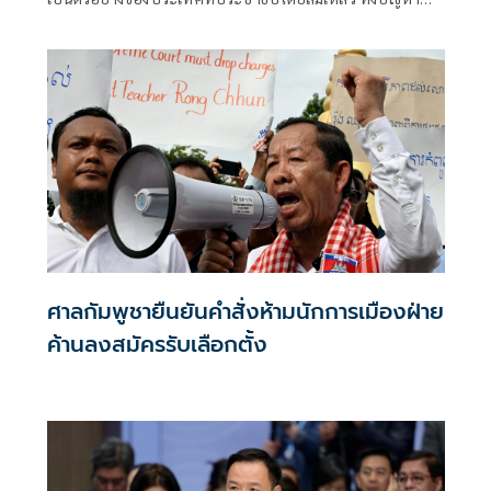
สิทธิเสรีภาพ สื่อมวลชน และอาชญากรรมข้ามชาติ พร้อม
วิเคราะห์ 5 เป้าหมายสำคัญของ “ฮุน เซน” ตั้งแต่เสริมกำลัง
ชายแดน ฟื้นสัมพันธ์ทักษิณ ไปจนถึงความหวังเห็นพรรค
ประชาชนขึ้นเป็นรัฐบาลไทย ก่อนประเมินว่าหลายเรื่องอาจ
สวนทางกับความเป็นจริง
ศาลกัมพูชายืนยันคำสั่งห้ามนักการเมืองฝ่าย
ค้านลงสมัครรับเลือกตั้ง