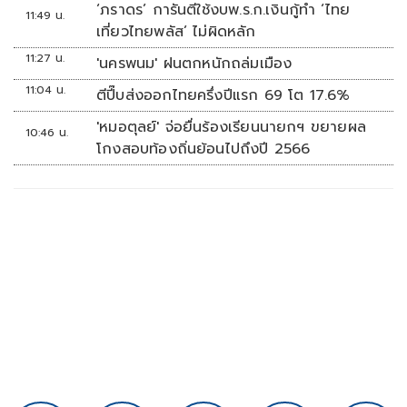
‘ภราดร’ การันตีใช้งบพ.ร.ก.เงินกู้ทำ ‘ไทย
11:49 น.
เที่ยวไทยพลัส’ ไม่ผิดหลัก
11:27 น.
'นครพนม' ฝนตกหนักถล่มเมือง
11:04 น.
ตีปี๊บส่งออกไทยครึ่งปีแรก 69 โต 17.6%
'หมอตุลย์' จ่อยื่นร้องเรียนนายกฯ ขยายผล
10:46 น.
โกงสอบท้องถิ่นย้อนไปถึงปี 2566