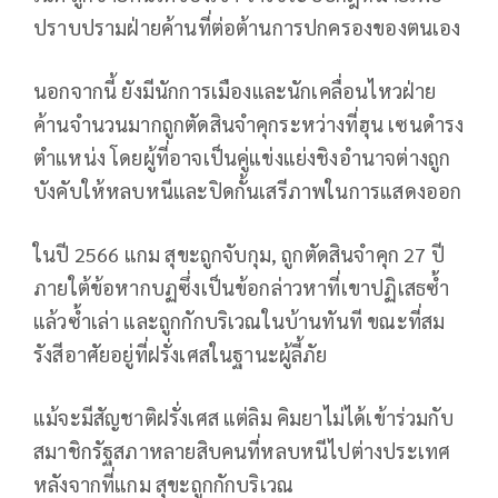
ปราบปรามฝ่ายค้านที่ต่อต้านการปกครองของตนเอง
นอกจากนี้ ยังมีนักการเมืองและนักเคลื่อนไหวฝ่าย
ค้านจำนวนมากถูกตัดสินจำคุกระหว่างที่ฮุน เซนดำรง
ตำแหน่ง โดยผู้ที่อาจเป็นคู่แข่งแย่งชิงอำนาจต่างถูก
บังคับให้หลบหนีและปิดกั้นเสรีภาพในการแสดงออก
ในปี 2566 แกม สุขะถูกจับกุม, ถูกตัดสินจำคุก 27 ปี
ภายใต้ข้อหากบฏซึ่งเป็นข้อกล่าวหาที่เขาปฏิเสธซ้ำ
แล้วซ้ำเล่า และถูกกักบริเวณในบ้านทันที ขณะที่สม
รังสีอาศัยอยู่ที่ฝรั่งเศสในฐานะผู้ลี้ภัย
แม้จะมีสัญชาติฝรั่งเศส แต่ลิม คิมยาไม่ได้เข้าร่วมกับ
สมาชิกรัฐสภาหลายสิบคนที่หลบหนีไปต่างประเทศ
หลังจากที่แกม สุขะถูกกักบริเวณ