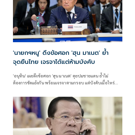
'นายกฯหนู' ดึงข้อศอก 'ฮุน มาเนต' ย้ำ
จุดยืนไทย เจรจาได้แต่ห้ามบังคับ
'อนุทิน' เผยดึงข้อศอก 'ฮุน มาเนต' คุยปมชายแดน ย้ำไม่
ต้องการขัดแย้งกัน พร้อมเจรจาตามกรอบ แต่บังคับเมื่อไหร่
หยุดทันที ลั่นไม่พูดเรื่องเปิดด่าน คำต้องห้ามเดี๋ยวคนไทยโกรธ
ตาย