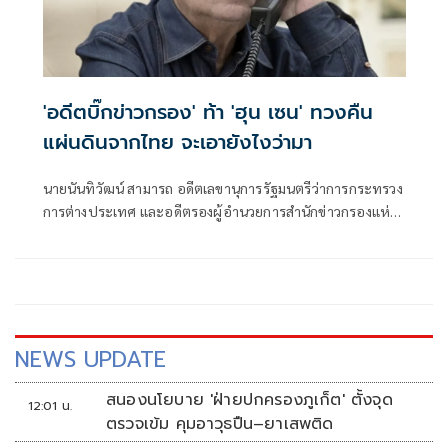
'อดีตบิ๊กข่าวกรอง' ท้า 'ฮุน เซน' ทวงคืน
แผ่นดินจากไทย จะเอายังไงว่ามา
นายนันทิวัฒน์ สามารถ อดีตเลขานุการรัฐมนตรีว่าการกระทรวง
การต่างประเทศ และอดีตรองผู้อำนวยการสำนักข่าวกรองแห่ง
ชาติ โพสต์เฟซบุ๊ก กรณี ฮุนเซน ประธานวุฒิสภากัมพูชา จะทวง
คืนแผ่นดินจากไทย ว่า
NEWS UPDATE
สนองนโยบาย 'ฝ่ายปกครองภูเก็ต' ตั้งจุด
12:01 น.
ตรวจเข้ม คุมอาวุธปืน–ยาเสพติด