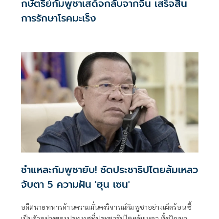
กษัตริย์กัมพูชาเสด็จกลับจากจีน เสร็จสิ้น
การรักษาโรคมะเร็ง
ชำแหละกัมพูชายับ! ซัดประชาธิปไตยล้มเหลว
จับตา 5 ความฝัน 'ฮุน เซน'
อดีตนายทหารด้านความมั่นคงวิจารณ์กัมพูชาอย่างเผ็ดร้อน ชี้
เป็นตัวอย่างของประเทศที่ประชาธิปไตยล้มเหลว ทั้งปัญหา