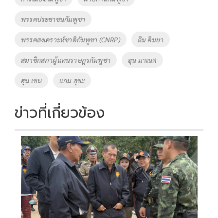
o
n
พรรคประชาชนกัมพูชา
k
k
พรรคสงเคราะห์ชาติกัมพูชา (CNRP)
ลิม คิมยา
สมาชิกสภาผู้แทนราษฎรกัมพูชา
ฮุน มาเนต
ฮุน เซน
แกม สุขะ
ข่าวที่เกี่ยวข้อง