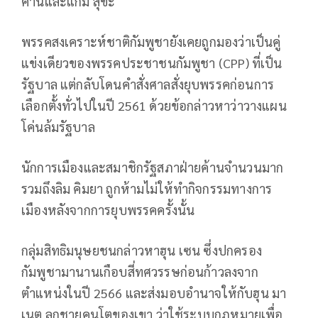
ค้านและแกม สุขะ
พรรคสงเคราะห์ชาติกัมพูชายังเคยถูกมองว่าเป็นคู่
แข่งเดียวของพรรคประชาชนกัมพูชา (CPP) ที่เป็น
รัฐบาล แต่กลับโดนคำสั่งศาลสั่งยุบพรรคก่อนการ
เลือกตั้งทั่วไปในปี 2561 ด้วยข้อกล่าวหาว่าวางแผน
โค่นล้มรัฐบาล
นักการเมืองและสมาชิกรัฐสภาฝ่ายค้านจำนวนมาก
รวมถึงลิม คิมยา ถูกห้ามไม่ให้ทำกิจกรรมทางการ
เมืองหลังจากการยุบพรรคครั้งนั้น
กลุ่มสิทธิมนุษยชนกล่าวหาฮุน เซน ซึ่งปกครอง
กัมพูชามานานเกือบสี่ทศวรรษก่อนก้าวลงจาก
ตำแหน่งในปี 2566 และส่งมอบอำนาจให้กับฮุน มา
เนต ลูกชายคนโตของเขา ว่าใช้ระบบกฎหมายเพื่อ