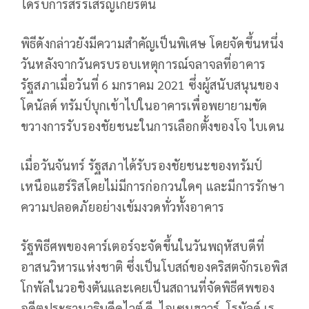
ได้รับการสรรเสริญเกียรตินี้
พิธีดังกล่าวยังมีความสำคัญเป็นพิเศษ โดยจัดขึ้นหนึ่ง
วันหลังจากวันครบรอบเหตุการณ์จลาจลที่อาคาร
รัฐสภาเมื่อวันที่ 6 มกราคม 2021 ซึ่งผู้สนับสนุนของ
โดนัลด์ ทรัมป์บุกเข้าไปในอาคารเพื่อพยายามขัด
ขวางการรับรองชัยชนะในการเลือกตั้งของโจ ไบเดน
เมื่อวันจันทร์ รัฐสภาได้รับรองชัยชนะของทรัมป์
เหนือแฮร์ริสโดยไม่มีการก่อกวนใดๆ และมีการรักษา
ความปลอดภัยอย่างเข้มงวดทั่วทั้งอาคาร
รัฐพิธีศพของคาร์เตอร์จะจัดขึ้นในวันพฤหัสบดีที่
อาสนวิหารแห่งชาติ ซึ่งเป็นโบสถ์ของคริสตจักรเอพิส
โกพัลในวอชิงตันและเคยเป็นสถานที่จัดพิธีศพของ
อดีตประธานาธิบดีดไวต์ ดี. ไอเซนฮาวร์, โรนัลด์ เร