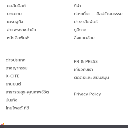
คอลัมนิสต์
กีฬา
บทความ
ท่องเที่ยว – ศิลปวัฒนธรรม
เศรษฐกิจ
ประชาสัมพันธ์
ข่าวพระราชสำนัก
ภูมิภาค
หนังสือพิมพ์
สิ่งแวดล้อม
ต่างประเทศ
PR & PRESS
อาชญากรรม
เกี่ยวกับเรา
X-CITE
ติดต่อและ สนับสนุน
ยานยนต์
สาธารณสุข-คุณภาพชีวิต
Privacy Policy
บันเทิง
ไทยโพสต์ ทีวี