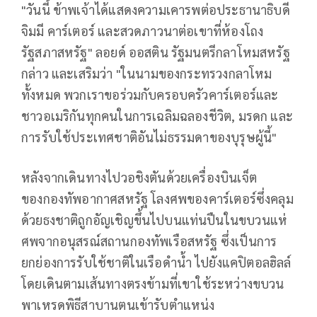
"วันนี้ ข้าพเจ้าได้แสดงความเคารพต่อประธานาธิบดี
จิมมี คาร์เตอร์ และสวดภาวนาต่อเขาที่ห้องโถง
รัฐสภาสหรัฐ" ลอยด์ ออสติน รัฐมนตรีกลาโหมสหรัฐ
กล่าว และเสริมว่า "ในนามของกระทรวงกลาโหม
ทั้งหมด พวกเราขอร่วมกับครอบครัวคาร์เตอร์และ
ชาวอเมริกันทุกคนในการเฉลิมฉลองชีวิต, มรดก และ
การรับใช้ประเทศชาติอันไม่ธรรมดาของบุรุษผู้นี้"
หลังจากเดินทางไปวอชิงตันด้วยเครื่องบินเจ็ต
ของกองทัพอากาศสหรัฐ โลงศพของคาร์เตอร์ซึ่งคลุม
ด้วยธงชาติถูกอัญเชิญขึ้นไปบนแท่นปืนในขบวนแห่
ศพจากอนุสรณ์สถานกองทัพเรือสหรัฐ ซึ่งเป็นการ
ยกย่องการรับใช้ชาติในเรือดำน้ำ ไปยังแคปิตอลฮิลล์
โดยเดินตามเส้นทางตรงข้ามที่เขาใช้ระหว่างขบวน
พาเหรดพิธีสาบานตนเข้ารับตำแหน่ง