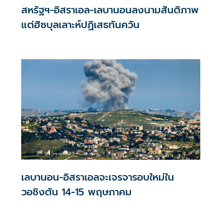
สหรัฐฯ-อิสราเอล-เลบานอนลงนามสันติภาพ
แต่ฮิซบุลเลาะห์ปฏิเสธทันควัน
เลบานอน-อิสราเอลจะเจรจารอบใหม่ใน
วอชิงตัน 14-15 พฤษภาคม