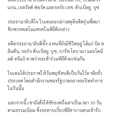
แกน, เจอรัลด์ ฟอร์ด และจอร์จ เอช. ดับเบิลยู. บุช
ประธานาธิบดีโจ ไบเดนจะกล่าวสดุดีอดีตรุ่นพี่สมา
ชิกพรรคเดโมแครตในพิธีดังกล่าว
อดีตประธานาธิบดีทั้ง 4 คนที่ยังมีชีวิตอยู่ ได้แก่ บิล ค
ลินตัน, จอร์จ ดับเบิลยู. บุช, บารัค โอบามา และโดนั
ลด์ ทรัมป์ คาดว่าจะเข้าร่วมพิธีด้วยเช่นกัน
ไบเดนได้ประกาศให้วันพฤหัสบดีเป็นวันไว้อาลัยทั่ว
ประเทศ โดยสำนักงานของรัฐบาลกลางจะปิดทำการ
ในวันนั้น
นอกจากนี้ เขายังสั่งให้ชักธงครึ่งเสาเป็นเวลา 30 วัน
ตามธรรมเนียม ซึ่งจะคาบเกี่ยวพิธีสาบานตนเข้ารับ