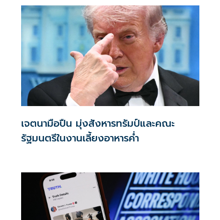
เจตนามือปืน มุ่งสังหารทรัมป์และคณะ
รัฐมนตรีในงานเลี้ยงอาหารค่ำ