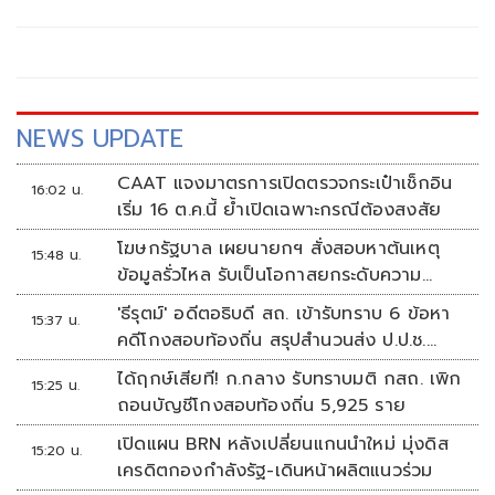
NEWS UPDATE
CAAT แจงมาตรการเปิดตรวจกระเป๋าเช็กอิน
16:02 น.
เริ่ม 16 ต.ค.นี้ ย้ำเปิดเฉพาะกรณีต้องสงสัย
โฆษกรัฐบาล เผยนายกฯ สั่งสอบหาต้นเหตุ
15:48 น.
ข้อมูลรั่วไหล รับเป็นโอกาสยกระดับความ
มั่นคงปลอดภัยข้อมูลภาครัฐทั้งระบบ
'ธีรุตม์' อดีตอธิบดี สถ. เข้ารับทราบ 6 ข้อหา
15:37 น.
คดีโกงสอบท้องถิ่น สรุปสำนวนส่ง ป.ป.ช.
สัปดาห์หน้า
ได้ฤกษ์เสียที! ก.กลาง รับทราบมติ กสถ. เพิก
15:25 น.
ถอนบัญชีโกงสอบท้องถิ่น 5,925 ราย
เปิดแผน BRN หลังเปลี่ยนแกนนำใหม่ มุ่งดิส
15:20 น.
เครดิตกองกำลังรัฐ-เดินหน้าผลิตแนวร่วม