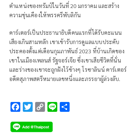
ตำแหน่งของทรัมป์ในวันที่ 20 มกราคม และสร้าง
ความขุ่นเคืองให้พรรครีพับลิกัน
คาร์เตอร์เป็นประธานาธิบดีคนแรกที่ได้รับคะแนน
เสียงเกินสามหลัก เขาเข้ารับการดูแลแบบประคับ
ประคองตั้งแต่เดือนกุมภาพันธ์ 2023 ที่บ้านเกิดของ
เขาในเมืองเพลนส์ รัฐจอร์เจีย ซึ่งเขาเสียชีวิตที่นั่น
และร่างของเขาจะถูกฝังไว้ข้างๆ โรซาลินน์ คาร์เตอร์
อดีตสุภาพสตรีหมายเลขหนึ่งและภรรยาผู้ล่วงลับ.
F
T
C
Li
S
ac
wi
o
n
h
e
tt
p
e
ar
b
er
y
e