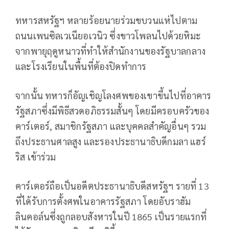
ทหารสหรัฐฯ หลายร้อยนายร่วมขบวนแห่ไปตาม
ถนนเพนซิลเวเนียอเวนิว ซึ่งขาวโพลนไปด้วยหิมะ
จากพายุฤดูหนาวที่ทำให้สำนักงานของรัฐบาลกลาง
และโรงเรียนในพื้นที่ต้องปิดทำการ
จากนั้น ทหารก็อัญเชิญโลงศพของเขาขึ้นไปที่อาคาร
รัฐสภาซึ่งมีพิธีสวดอภิธรรมสั้นๆ โดยมีครอบครัวของ
คาร์เตอร์, สมาชิกรัฐสภา และบุคคลสำคัญอื่นๆ รวม
ถึงประธานศาลสูง และรองประธานาธิบดีกมลา แฮร์
ริส เข้าร่วม
คาร์เตอร์ถือเป็นอดีตประธานาธิบดีสหรัฐฯ รายที่ 13
ที่ได้รับการตั้งศพในอาคารรัฐสภา โดยอับราฮัม
ลินคอล์นซึ่งถูกลอบสังหารในปี 1865 เป็นรายแรกที่