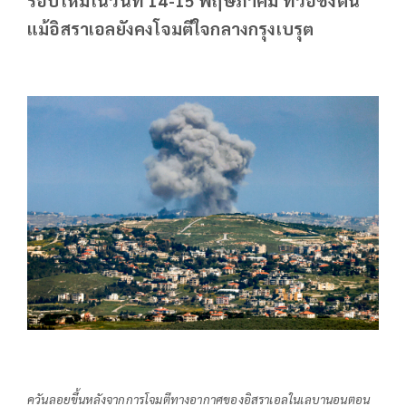
แม้อิสราเอลยังคงโจมตีใจกลางกรุงเบรุต
ควันลอยขึ้นหลังจากการโจมตีทางอากาศของอิสราเอลในเลบานอนตอน