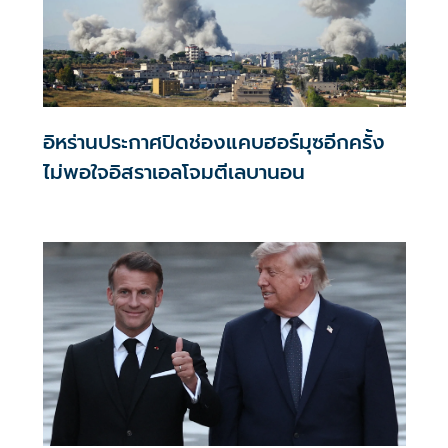
อิหร่านประกาศปิดช่องแคบฮอร์มุซอีกครั้ง
ไม่พอใจอิสราเอลโจมตีเลบานอน