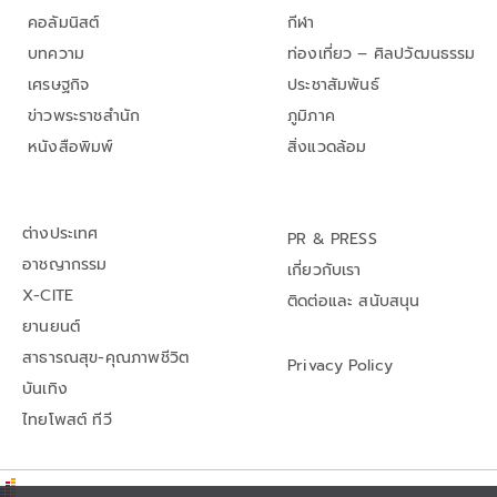
คอลัมนิสต์
กีฬา
บทความ
ท่องเที่ยว – ศิลปวัฒนธรรม
เศรษฐกิจ
ประชาสัมพันธ์
ข่าวพระราชสำนัก
ภูมิภาค
หนังสือพิมพ์
สิ่งแวดล้อม
ต่างประเทศ
PR & PRESS
อาชญากรรม
เกี่ยวกับเรา
X-CITE
ติดต่อและ สนับสนุน
ยานยนต์
สาธารณสุข-คุณภาพชีวิต
Privacy Policy
บันเทิง
ไทยโพสต์ ทีวี