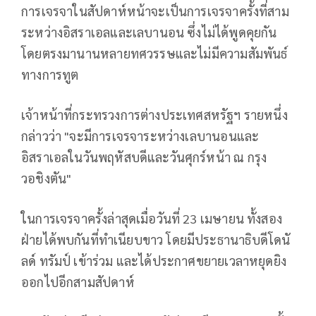
การเจรจาในสัปดาห์หน้าจะเป็นการเจรจาครั้งที่สาม
ระหว่างอิสราเอลและเลบานอน ซึ่งไม่ได้พูดคุยกัน
โดยตรงมานานหลายทศวรรษและไม่มีความสัมพันธ์
ทางการทูต
เจ้าหน้าที่กระทรวงการต่างประเทศสหรัฐฯ รายหนึ่ง
กล่าวว่า "จะมีการเจรจาระหว่างเลบานอนและ
อิสราเอลในวันพฤหัสบดีและวันศุกร์หน้า ณ กรุง
วอชิงตัน"
ในการเจรจาครั้งล่าสุดเมื่อวันที่ 23 เมษายน ทั้งสอง
ฝ่ายได้พบกันที่ทำเนียบขาว โดยมีประธานาธิบดีโดนั
ลด์ ทรัมป์ เข้าร่วม และได้ประกาศขยายเวลาหยุดยิง
ออกไปอีกสามสัปดาห์