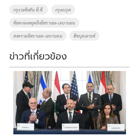
o
Li
Tags
กรุงวอชิงตัน ดี.ซี.
กรุงเบรุต
o
n
ข้อตกลงหยุดยิงอิสราเอล-เลบานอน
k
k
สงครามอิสราเอล-เลบานอน
ฮิซบุลเลาะห์
ข่าวที่เกี่ยวข้อง