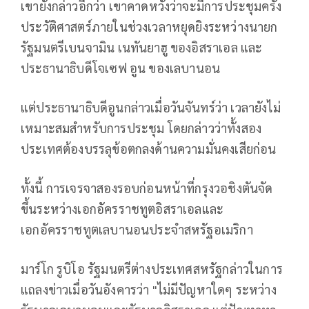
เขายังกล่าวอีกว่า เขาคาดหวังว่าจะมีการประชุมครั้ง
ประวัติศาสตร์ภายในช่วงเวลาหยุดยิงระหว่างนายก
รัฐมนตรีเบนจามิน เนทันยาฮู ของอิสราเอล และ
ประธานาธิบดีโจเซฟ อูน ของเลบานอน
แต่ประธานาธิบดีอูนกล่าวเมื่อวันจันทร์ว่า เวลายังไม่
เหมาะสมสำหรับการประชุม โดยกล่าวว่าทั้งสอง
ประเทศต้องบรรลุข้อตกลงด้านความมั่นคงเสียก่อน
ทั้งนี้ การเจรจาสองรอบก่อนหน้าที่กรุงวอชิงตันจัด
ขึ้นระหว่างเอกอัครราชทูตอิสราเอลและ
เอกอัครราชทูตเลบานอนประจำสหรัฐอเมริกา
มาร์โก รูบิโอ รัฐมนตรีต่างประเทศสหรัฐกล่าวในการ
แถลงข่าวเมื่อวันอังคารว่า "ไม่มีปัญหาใดๆ ระหว่าง