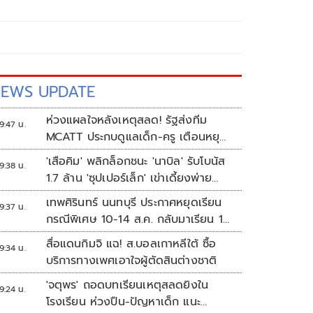
EWS UPDATE
ห่วงแผลใจหลังเหตุสลด! รัฐส่งทีม
9:47 น.
MCATT ประกบดูแลเด็ก-ครู เตือนหยุด
แชร์ภาพรุนแรง
'เสือคิม' พลิกล็อกชนะ 'นาบิล' รับโบนัส
9:38 น.
1.7 ล้าน 'ซุปเปอร์เล็ก' เข่าเดี้ยงพ่าย
TKO
เทพศิรินทร์ นนทบุรี ประกาศหยุดเรียน
9:37 น.
กรณีพิเศษ 10-14 ส.ค. กลับมาเรียน 17
ส.ค.
สื่อแดนกิมจิ แฉ! ส.บอลเกาหลีใต้ ซื้อ
9:34 น.
บริการทางเพศเอาใจผู้ตัดสินต่างชาติ
'จตุพร' ถอดบทเรียนเหตุสลดยิงใน
9:24 น.
โรงเรียน ห่วงปืน-ปัญหาเด็ก แนะ