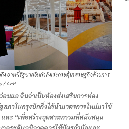
ิ่ง ยามนี้รัฐบาลจีนกำลังเร่งกระตุ้นเศรษฐกิจด้วยการ
ry / AFP
ังอ่อนแอ จีนจำเป็นต้องส่งเสริมการท่อง
์ รัฐสภาในกรุงปักกิ่งได้นำมาตรการใหม่มาใช้
และ “เพื่อสร้างอุตสาหกรรมที่สนับสนุน
ฐบาลระดับภูมิภาคควรใช้บัตรกำนัลและ