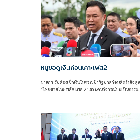
หนูขอดูเงินก่อนเคาะเฟส2
นายกฯ รับต้องเช็กเงินในกระเป๋ารัฐบาลก่อนตัดสินใจลุย
“ไทยช่วยไทยพลัส เฟส 2” สวนคนวิจารณ์ปมเป็นภาระ
ประชาชน ชี้การค้า-จีดีพีพุ่งไม่พูดถึง “ศุภจี” รอถก “เอ
นิติ” ดันไทยเที่ยวไทยพลัสหรือไม่