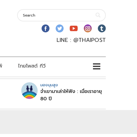
LINE : @THAIPOST
พ์
ไทยโพสต์ ทีวี
มองมุมสูง
จำเขามาเล่าให้ฟัง : เมื่อเราอายุ
80 ปี