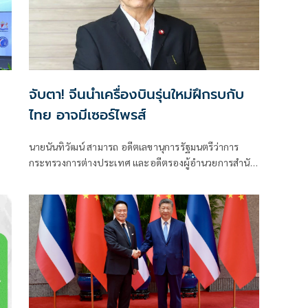
จับตา! จีนนำเครื่องบินรุ่นใหม่ฝึกรบกับ
ไทย อาจมีเซอร์ไพรส์
นายนันทิวัฒน์ สามารถ อดีตเลขานุการรัฐมนตรีว่าการ
กระทรวงการต่างประเทศ และอดีตรองผู้อำนวยการสำนัก
ข่าวกรองแห่งชาติ โพสต์ข้อความผ่านเฟซบุ๊กในหัวข้อ
"สัมพันธ์แนบแน่น"