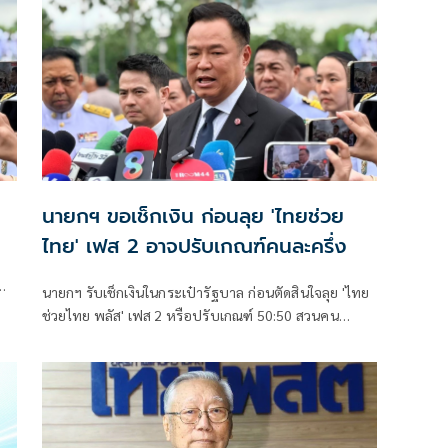
นายกฯ ขอเช็กเงิน ก่อนลุย 'ไทยช่วย
ไทย' เฟส 2 อาจปรับเกณฑ์คนละครึ่ง
นายกฯ รับเช็กเงินในกระเป๋ารัฐบาล ก่อนตัดสินใจลุย 'ไทย
ก
ช่วยไทย พลัส' เฟส 2 หรือปรับเกณฑ์ 50:50 สวนคน
วิจารณ์ปมเป็นภาระประชาชน ชี้การค้า-จีดีพี พุ่งไม่พูดถึง
ยันสถานะคลังยังแข็งแรง