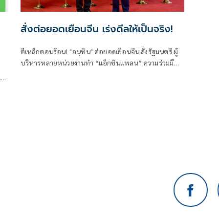
สั่งต่อยอดเยือนจีน เร่งดีลให้เป็นจริง!
ตีเหล็กตอนร้อน! "อนุทิน" ต่อยอดเยือนจีน สั่งรัฐมนตรี ผู้
บริหารหลายหน่วยงานทำ “แอ็กชันแพลน” ความร่วมมือ
กับรัฐบาลจีนให้เป็นรูปธรรม ทั้งด้านการค้าการลงทุน
ข้า
ความมั่นคง การปราบปรามอาชญากรรมข้ามชาติ การท่อง
เที่ยว เทคโนโลยีแห่งอนาคตทั้งเอไอและอีวี ชูวิศวกร
การเมืองฝ่าวิกฤตโลกไร้ระเบียบ ลุยปฏิรูปราชการ-สร้าง
คน ดันเศรษฐกิจกระจายตัว ระดมพลังคนไทยยกกำลัง
ประเทศ