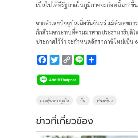
เป็นไปได้ที่รัฐบาลในภูมิภาคจะก่อหนี้มากขึ
จากตัวเลขปัจจุบันเมื่อวันจันทร์ แม้ตัวเลขการ
ก็กลัวผลกระทบที่ตามมาหากประธานาธิบดีโดนั
ประกาศไว้ว่า จะกำหนดอัตราภาษีใหม่เป็น 60
F
T
C
Li
S
ac
wi
o
n
h
e
tt
p
e
ar
b
er
y
e
o
Li
Tags
กระตุ้นเศรษฐกิจ
จีน
ท่องเที่ยว
o
n
k
k
ข่าวที่เกี่ยวข้อง