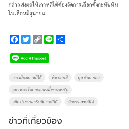
กล่าว ส่งผลให้เกาหลีใต้ต้องจัดการเลือกตั้งกะทันหัน
ในเดือนมิถุนายน.
F
T
C
Li
S
ac
wi
o
n
h
e
tt
p
e
ar
b
er
y
e
o
Li
Tags
การเมืองเกาหลีใต้
คิม กอนฮี
ยุน ซ็อก-ยอล
o
n
สุภาพสตรีหมายเลขหนึ่งของสหรัฐ
k
k
อดีตประธานาธิบดีเกาหลีใต้
อัยการเกาหลีใต้
ข่าวที่เกี่ยวข้อง