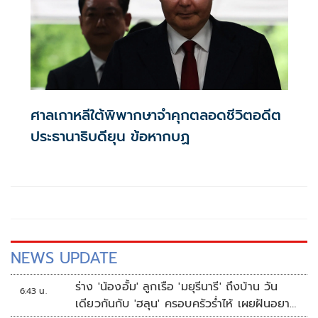
ศาลเกาหลีใต้พิพากษาจำคุกตลอดชีวิตอดีต
ประธานาธิบดียุน ข้อหากบฏ
NEWS UPDATE
ร่าง 'น้องอั้ม' ลูกเรือ 'มยุรีนารี' ถึงบ้าน วัน
6:43 น.
เดียวกันกับ 'ฮลุน' ครอบครัวร่ำไห้ เผยฝันอยาก