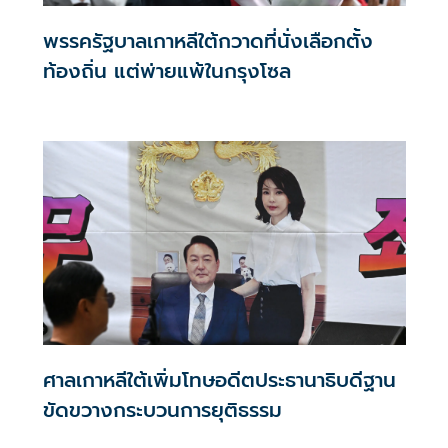
พรรครัฐบาลเกาหลีใต้กวาดที่นั่งเลือกตั้ง
ท้องถิ่น แต่พ่ายแพ้ในกรุงโซล
ศาลเกาหลีใต้เพิ่มโทษอดีตประธานาธิบดีฐาน
ขัดขวางกระบวนการยุติธรรม