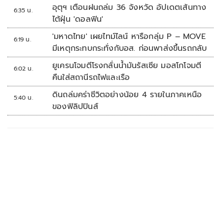
เป็นทหารเรือ
อุตุฯ เตือนฝนถล่ม 36 จังหวัด อัปเดตเส้นทาง
6:35 น.
ไต้ฝุ่น 'ดอลฟิน'
'มหาดไทย' เผยไทม์ไลน์ หารือกลุ่ม P – MOVE
6:19 น.
มีเหตุกระทบกระทั่งกับอส. ก่อนพาส่งขึ้นรถกลับ
ยูเครนโจมตีโรงกลั่นน้ำมันรัสเซีย มอสโกโจมตี
6:02 น.
คืนใส่สถานีรถไฟและเรือ
ดินถล่มคร่าชีวิตอย่างน้อย 4 รายในภาคเหนือ
5:40 น.
ของฟิลิปปินส์