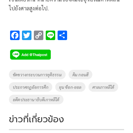
ไปยังศาลสูงต่อไป.
F
T
C
Li
S
ac
wi
o
n
h
e
tt
p
e
ar
b
er
y
e
o
Li
Tags
ขัดขวางกระบวนการยุติธรรม
คิม กอนฮี
o
n
ประกาศกฎอัยการศึก
ยุน ซ็อก-ยอล
ศาลเกาหลีใต้
k
k
อดีตประธานาธิบดีเกาหลีใต้
ข่าวที่เกี่ยวข้อง