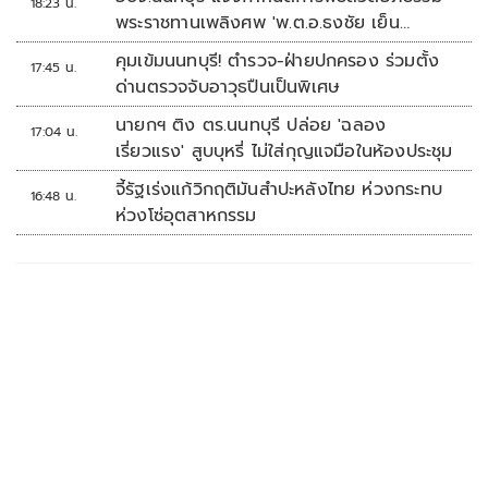
18:23 น.
พระราชทานเพลิงศพ 'พ.ต.อ.ธงชัย เย็น
ประเสริฐ'
คุมเข้มนนทบุรี! ตำรวจ-ฝ่ายปกครอง ร่วมตั้ง
17:45 น.
ด่านตรวจจับอาวุธปืนเป็นพิเศษ
นายกฯ ติง ตร.นนทบุรี ปล่อย 'ฉลอง
17:04 น.
เรี่ยวแรง' สูบบุหรี่ ไม่ใส่กุญแจมือในห้องประชุม
จี้รัฐเร่งแก้วิกฤติมันสำปะหลังไทย ห่วงกระทบ
16:48 น.
ห่วงโซ่อุตสาหกรรม