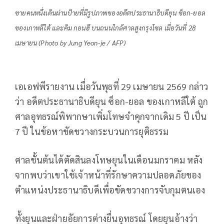
ชายคนหนึ่งเดินผ่านป้ายที่มีรูปภาพของอดีตประธานาธิบดียุน ซ็อก-ยอล
ของเกาหลีใต้ และคิม กอนฮี บนถนนใกล้ศาลสูงกรุงโซล เมื่อวันที่ 28
เมษายน (Photo by Jung Yeon-je / AFP)
เอเอฟพีรายงาน เมื่อวันพุธที่ 29 เมษายน 2569 กล่าว
ว่า อดีตประธานาธิบดียุน ซ็อก-ยอล ของเกาหลีใต้ ถูก
ศาลอุทธรณ์พิพากษาเพิ่มโทษจำคุกจากเดิม 5 ปี เป็น
7 ปี ในข้อหาขัดขวางกระบวนการยุติธรรม
ศาลชั้นต้นได้ตัดสินลงโทษยุนในเดือนมกราคม หลัง
จากพบว่าเขาใช้เจ้าหน้าที่รักษาความปลอดภัยของ
ตำแหน่งประธานาธิบดีเพื่อขัดขวางการจับกุมตนเอง
ทั้งยุนและฝ่ายอัยการต่างยื่นอุทธรณ์ โดยยุนอ้างว่า